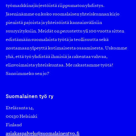
työmarkkinajärjestöistä riippumaton yhdistys.
Jäseninämme on koko suomalaisen yhteiskunnan kirjo
pienistä pajoista ja yhteisöistä kansainvälisiin
suuryrityksiin. Meidät on perustettu yli 100 vuotta sitten
edistämään suomalaista työtä ja teollisuutta sekä
nostamaan ylpeyttä kotimaisesta osaamisesta. Uskomme
yhä, että työ yhdistää ihmisiä ja rakentaa vahvaa,
elinvoimaista yhteiskuntaa. Me rakastamme työtä!
Sanoimmeko sen jo?
Suomalainen työ ry
Eteläranta 14,
00130 Helsinki
Finland
asiakaspalvelu@suomalainentyo.fi