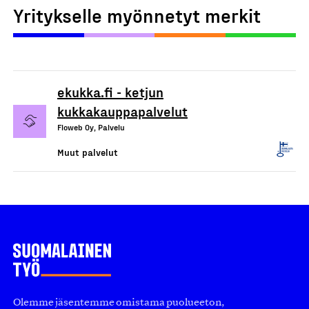
Yritykselle myönnetyt merkit
ekukka.fi - ketjun
kukkakauppapalvelut
Floweb Oy, Palvelu
Muut palvelut
Olemme jäsentemme omistama puolueeton,