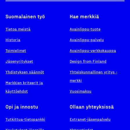
Suomalainen työ
Hae merkkiä
Tietoa meistä
Avainlippu-tuote
Historia
Avainlippu-palvelu
Toimielimet
Avainlippu-verkkokauppa
Jäsenyritykset
Design from Finland
Yhdistyksen säännöt
Yhteiskunnallinen yritys -
merkki
Merkkien kriteerit ja
käyttöehdot
Vuosimaksu
Opi ja innostu
Ollaan yhteyksissä
Tutkittua-tietopankki
Extranet-jäsenpalvelu
Koulutukset jäsenille
Yhteystiedot