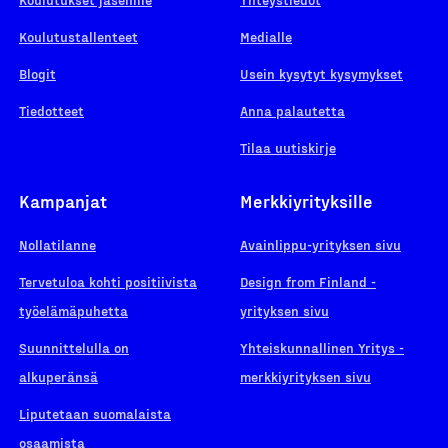
Koulutustallenteet
Medialle
Blogit
Usein kysytyt kysymykset
Tiedotteet
Anna palautetta
Tilaa uutiskirje
Kampanjat
Merkkiyrityksille
Nollatilanne
Avainlippu-yrityksen sivu
Tervetuloa kohti positiivista
Design from Finland -
työelämäpuhetta
yrityksen sivu
Suunnittelulla on
Yhteiskunnallinen Yritys -
alkuperänsä
merkkiyrityksen sivu
Liputetaan suomalaista
osaamista