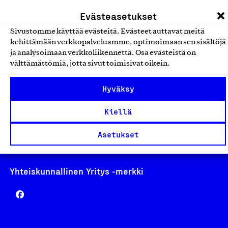
laskutus@suomalainentyo.fi
Evästeasetukset
Sivustomme käyttää evästeitä. Evästeet auttavat meitä
kehittämään verkkopalveluamme, optimoimaan sen sisältöjä
ja analysoimaan verkkoliikennettä. Osa evästeistä on
Avainlippu
välttämättömiä, jotta sivut toimisivat oikein.
Hyväksy
Kiellä
Design From Finland
Asetukset
Yhteiskunnallinen Yritys -merkki