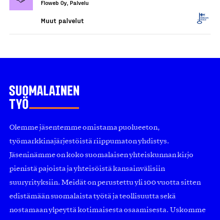
Floweb Oy, Palvelu
Muut palvelut
Olemme jäsentemme omistama puolueeton,
työmarkkinajärjestöistä riippumaton yhdistys.
Jäseninämme on koko suomalaisen yhteiskunnan kirjo
pienistä pajoista ja yhteisöistä kansainvälisiin
suuryrityksiin. Meidät on perustettu yli 100 vuotta sitten
edistämään suomalaista työtä ja teollisuutta sekä
nostamaan ylpeyttä kotimaisesta osaamisesta. Uskomme