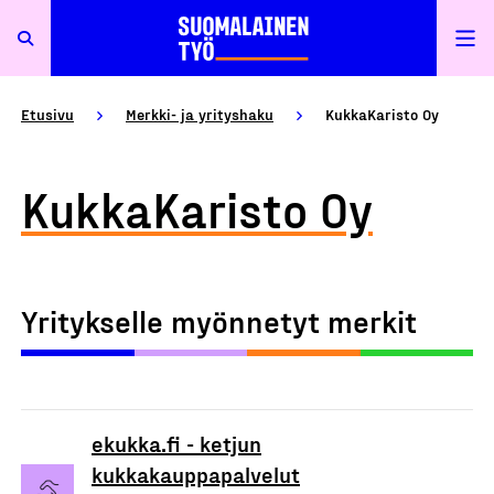
Etusivu
Merkki- ja yrityshaku
KukkaKaristo Oy
KukkaKaristo Oy
Yritykselle myönnetyt merkit
ekukka.fi - ketjun
kukkakauppapalvelut