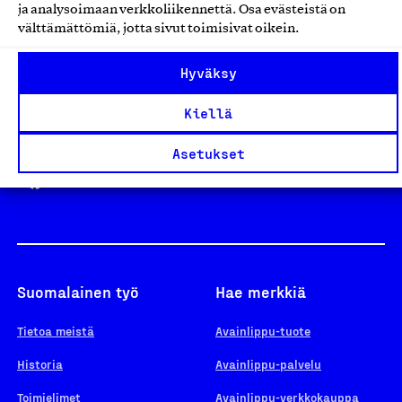
ja analysoimaan verkkoliikennettä. Osa evästeistä on
välttämättömiä, jotta sivut toimisivat oikein.
Design From Finland
Hyväksy
Kiellä
Yhteiskunnallinen Yritys -merkki
Asetukset
Suomalainen työ
Hae merkkiä
Tietoa meistä
Avainlippu-tuote
Historia
Avainlippu-palvelu
Toimielimet
Avainlippu-verkkokauppa