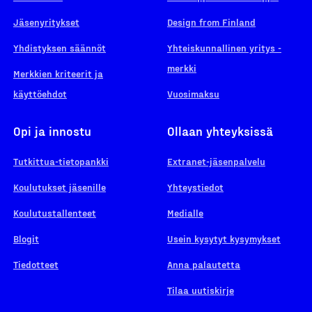
Jäsenyritykset
Design from Finland
Yhdistyksen säännöt
Yhteiskunnallinen yritys -
merkki
Merkkien kriteerit ja
käyttöehdot
Vuosimaksu
Opi ja innostu
Ollaan yhteyksissä
Tutkittua-tietopankki
Extranet-jäsenpalvelu
Koulutukset jäsenille
Yhteystiedot
Koulutustallenteet
Medialle
Blogit
Usein kysytyt kysymykset
Tiedotteet
Anna palautetta
Tilaa uutiskirje