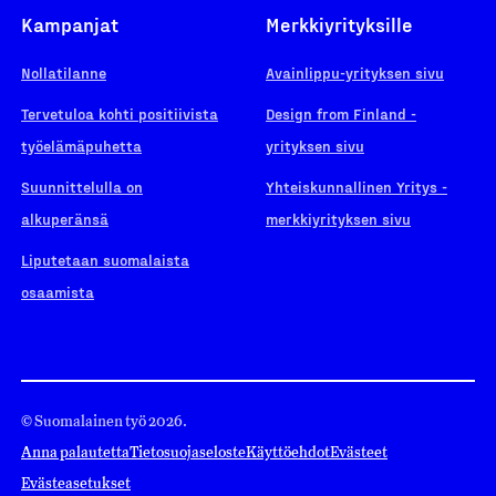
Kampanjat
Merkkiyrityksille
Nollatilanne
Avainlippu-yrityksen sivu
Tervetuloa kohti positiivista
Design from Finland -
työelämäpuhetta
yrityksen sivu
Suunnittelulla on
Yhteiskunnallinen Yritys -
alkuperänsä
merkkiyrityksen sivu
Liputetaan suomalaista
osaamista
© Suomalainen työ 2026.
Anna palautetta
Tietosuojaseloste
Käyttöehdot
Evästeet
Evästeasetukset