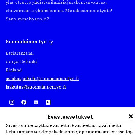
yhä, että työ yhdistää ihmisiä ja rakentaa vahvaa,
elinvoimaista yhteiskuntaa. Me rakastamme työtä!
Sanoimmeko sen jo?
Suomalainen työ ry
Eteläranta 14,
00130 Helsinki
Finland
asiakaspalvelu@suomalainentyo.fi
laskutus@suomalainentyo.fi
Evästeasetukset
Avainlippu
Sivustomme käyttää evästeitä. Evästeet auttavat meitä
kehittämään verkkopalveluamme, optimoimaan sen sisältöjä