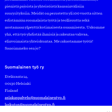
pienistä pajoista ja yhteisöistä kansainvälisiin
suuryrityksiin. Meidät on perustettu yli 100 vuotta sitten
edistämään suomalaista työtä ja teollisuutta sekä
nostamaan ylpeyttä kotimaisesta osaamisesta. Uskomme
yhä, että työ yhdistää ihmisiä ja rakentaa vahvaa,
elinvoimaista yhteiskuntaa. Me rakastamme työtä!
Sanoimmeko sen jo?
Suomalainen työ ry
Eteläranta 14,
00130 Helsinki
Finland
asiakaspalvelu@suomalainentyo.fi
laskutus@suomalainentyo.fi