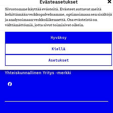
Evästeasetukset
Sivustomme käyttää evästeitä. Evästeet auttavat meitä
kehittämään verkkopalveluamme, optimoimaan sen sisältöjä
Avainlippu
ja analysoimaan verkkoliikennettä. Osa evästeistä on
välttämättömiä, jotta sivut toimisivat oikein.
Hyväksy
Design From Finland
Kiellä
Asetukset
Yhteiskunnallinen Yritys -merkki