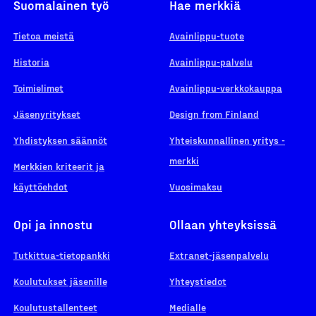
Suomalainen työ
Hae merkkiä
Tietoa meistä
Avainlippu-tuote
Historia
Avainlippu-palvelu
Toimielimet
Avainlippu-verkkokauppa
Jäsenyritykset
Design from Finland
Yhdistyksen säännöt
Yhteiskunnallinen yritys -
merkki
Merkkien kriteerit ja
käyttöehdot
Vuosimaksu
Opi ja innostu
Ollaan yhteyksissä
Tutkittua-tietopankki
Extranet-jäsenpalvelu
Koulutukset jäsenille
Yhteystiedot
Koulutustallenteet
Medialle