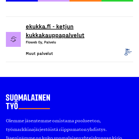
ekukka.fi - ketjun
kukkakauppapalvelut
Floweb Oy, Palvelu
Muut palvelut
Olemme jäsentemme omistama puolueeton,
työmarkkinajärjestöistä riippumaton yhdistys.
Jäseninämme on koko suomalaisen yhteiskunnan kirjo