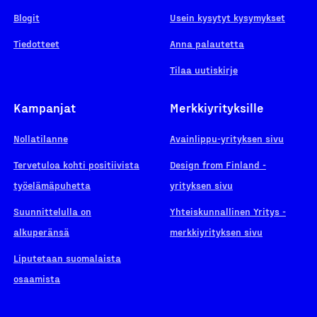
Blogit
Usein kysytyt kysymykset
Tiedotteet
Anna palautetta
Tilaa uutiskirje
Kampanjat
Merkkiyrityksille
Nollatilanne
Avainlippu-yrityksen sivu
Tervetuloa kohti positiivista
Design from Finland -
työelämäpuhetta
yrityksen sivu
Suunnittelulla on
Yhteiskunnallinen Yritys -
alkuperänsä
merkkiyrityksen sivu
Liputetaan suomalaista
osaamista