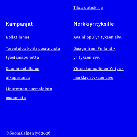
Tilaa uutiskirje
Kampanjat
Merkkiyrityksille
Nollatilanne
Avainlippu-yrityksen sivu
Tervetuloa kohti positiivista
Design from Finland -
työelämäpuhetta
yrityksen sivu
Suunnittelulla on
Yhteiskunnallinen Yritys -
alkuperänsä
merkkiyrityksen sivu
Liputetaan suomalaista
osaamista
© Suomalainen työ 2026.