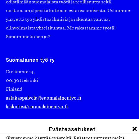
edistämään suomalaista työtä ja teollisuutta sekä
nostamaan ylpeyttä kotimaisesta osaamisesta. Uskomme
yhä, että työ yhdistää ihmisiä ja rakentaa vahvaa,
elinvoimaista yhteiskuntaa. Me rakastamme työtä!
Sanoimmeko sen jo?
Suomalainen työ ry
Eteläranta 14,
00130 Helsinki
Finland
asiakaspalvelu@suomalainentyo.fi
laskutus@suomalainentyo.fi
Evästeasetukset
Sivustomme käyttää evästeitä. Evästeet auttavat meitä