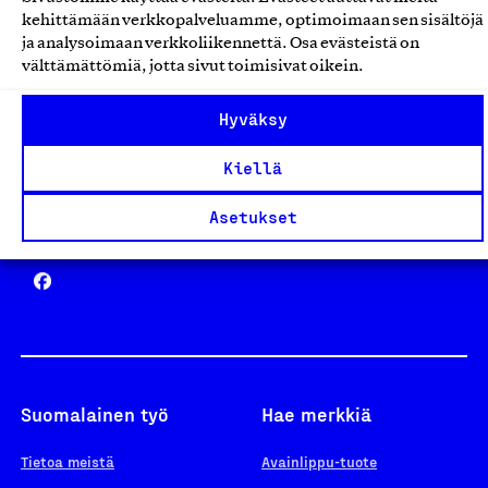
Avainlippu
kehittämään verkkopalveluamme, optimoimaan sen sisältöjä
ja analysoimaan verkkoliikennettä. Osa evästeistä on
välttämättömiä, jotta sivut toimisivat oikein.
Design From Finland
Hyväksy
Kiellä
Asetukset
Yhteiskunnallinen Yritys -merkki
Suomalainen työ
Hae merkkiä
Tietoa meistä
Avainlippu-tuote