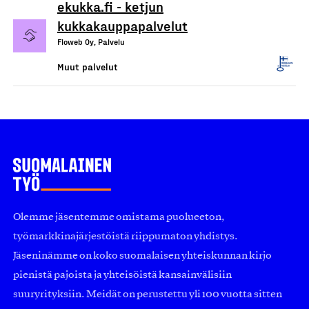
ekukka.fi - ketjun
kukkakauppapalvelut
Floweb Oy, Palvelu
Muut palvelut
Olemme jäsentemme omistama puolueeton,
työmarkkinajärjestöistä riippumaton yhdistys.
Jäseninämme on koko suomalaisen yhteiskunnan kirjo
pienistä pajoista ja yhteisöistä kansainvälisiin
suuryrityksiin. Meidät on perustettu yli 100 vuotta sitten