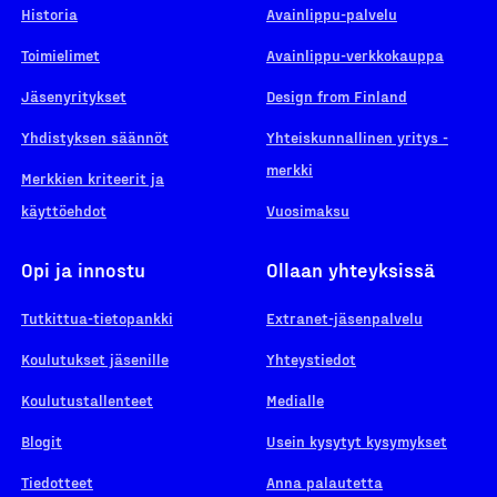
Historia
Avainlippu-palvelu
Toimielimet
Avainlippu-verkkokauppa
Jäsenyritykset
Design from Finland
Yhdistyksen säännöt
Yhteiskunnallinen yritys -
merkki
Merkkien kriteerit ja
käyttöehdot
Vuosimaksu
Opi ja innostu
Ollaan yhteyksissä
Tutkittua-tietopankki
Extranet-jäsenpalvelu
Koulutukset jäsenille
Yhteystiedot
Koulutustallenteet
Medialle
Blogit
Usein kysytyt kysymykset
Tiedotteet
Anna palautetta