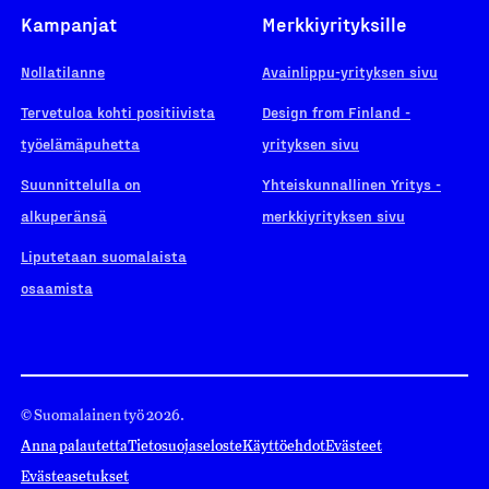
Kampanjat
Merkkiyrityksille
Nollatilanne
Avainlippu-yrityksen sivu
Tervetuloa kohti positiivista
Design from Finland -
työelämäpuhetta
yrityksen sivu
Suunnittelulla on
Yhteiskunnallinen Yritys -
alkuperänsä
merkkiyrityksen sivu
Liputetaan suomalaista
osaamista
© Suomalainen työ 2026.
Anna palautetta
Tietosuojaseloste
Käyttöehdot
Evästeet
Evästeasetukset