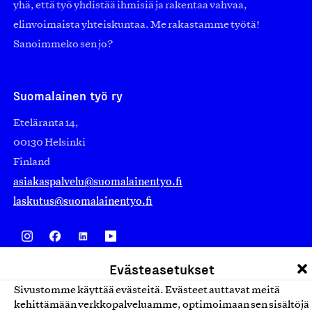
yhä, että työ yhdistää ihmisiä ja rakentaa vahvaa,
elinvoimaista yhteiskuntaa. Me rakastamme työtä!
Sanoimmeko sen jo?
Suomalainen työ ry
Eteläranta 14,
00130 Helsinki
Finland
asiakaspalvelu@suomalainentyo.fi
laskutus@suomalainentyo.fi
Evästeasetukset
Avainlippu
Sivustomme käyttää evästeitä. Evästeet auttavat meitä
kehittämään verkkopalveluamme, optimoimaan sen sisältöjä