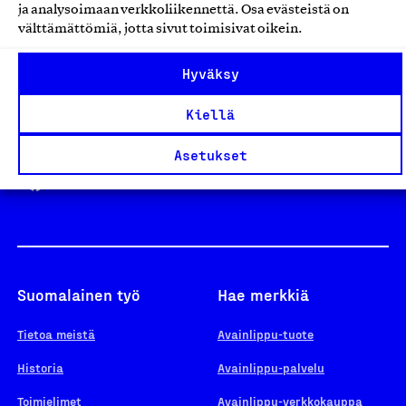
ja analysoimaan verkkoliikennettä. Osa evästeistä on
välttämättömiä, jotta sivut toimisivat oikein.
Design From Finland
Hyväksy
Kiellä
Yhteiskunnallinen Yritys -merkki
Asetukset
Suomalainen työ
Hae merkkiä
Tietoa meistä
Avainlippu-tuote
Historia
Avainlippu-palvelu
Toimielimet
Avainlippu-verkkokauppa