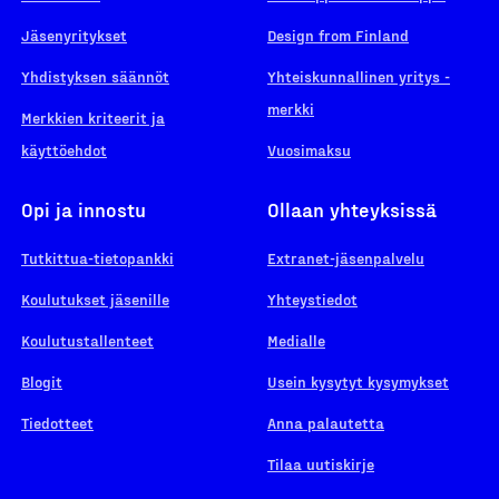
Jäsenyritykset
Design from Finland
Yhdistyksen säännöt
Yhteiskunnallinen yritys -
merkki
Merkkien kriteerit ja
käyttöehdot
Vuosimaksu
Opi ja innostu
Ollaan yhteyksissä
Tutkittua-tietopankki
Extranet-jäsenpalvelu
Koulutukset jäsenille
Yhteystiedot
Koulutustallenteet
Medialle
Blogit
Usein kysytyt kysymykset
Tiedotteet
Anna palautetta
Tilaa uutiskirje