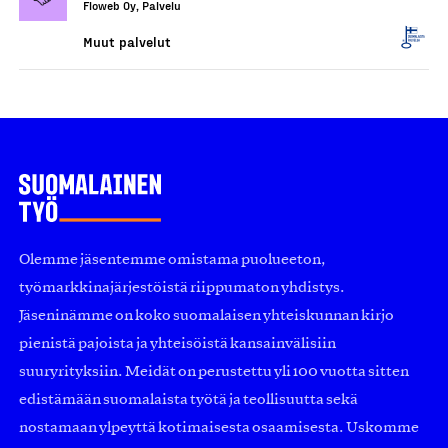
Floweb Oy, Palvelu
Muut palvelut
Olemme jäsentemme omistama puolueeton,
työmarkkinajärjestöistä riippumaton yhdistys.
Jäseninämme on koko suomalaisen yhteiskunnan kirjo
pienistä pajoista ja yhteisöistä kansainvälisiin
suuryrityksiin. Meidät on perustettu yli 100 vuotta sitten
edistämään suomalaista työtä ja teollisuutta sekä
nostamaan ylpeyttä kotimaisesta osaamisesta. Uskomme