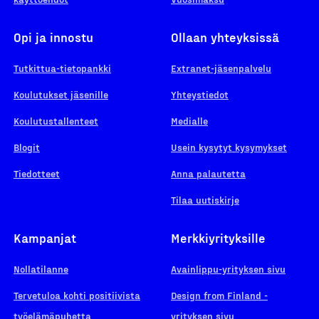
Opi ja innostu
Ollaan yhteyksissä
Tutkittua-tietopankki
Extranet-jäsenpalvelu
Koulutukset jäsenille
Yhteystiedot
Koulutustallenteet
Medialle
Blogit
Usein kysytyt kysymykset
Tiedotteet
Anna palautetta
Tilaa uutiskirje
Kampanjat
Merkkiyrityksille
Nollatilanne
Avainlippu-yrityksen sivu
Tervetuloa kohti positiivista
Design from Finland -
työelämäpuhetta
yrityksen sivu