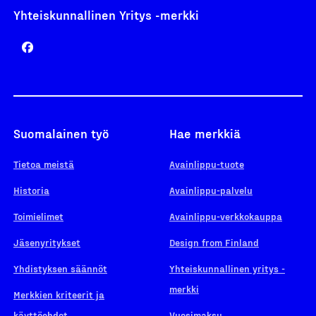
Yhteiskunnallinen Yritys -merkki
Suomalainen työ
Hae merkkiä
Tietoa meistä
Avainlippu-tuote
Historia
Avainlippu-palvelu
Toimielimet
Avainlippu-verkkokauppa
Jäsenyritykset
Design from Finland
Yhdistyksen säännöt
Yhteiskunnallinen yritys -
merkki
Merkkien kriteerit ja
käyttöehdot
Vuosimaksu