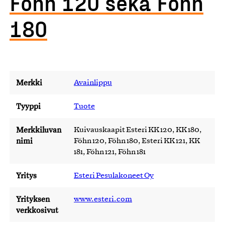
Föhn 120 sekä Föhn
180
Merkki
Avainlippu
Tyyppi
Tuote
Merkkiluvan
Kuivauskaapit Esteri KK 120, KK 180,
nimi
Föhn 120, Föhn 180, Esteri KK 121, KK
181, Föhn 121, Föhn 181
Yritys
Esteri Pesulakoneet Oy
Yrityksen
www.esteri.com
verkkosivut