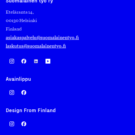
Suomalainen työ ry
Eteläranta 14,
00130 Helsinki
Finland
asiakaspalvelu@suomalainentyo.fi
laskutus@suomalainentyo.fi
Avainlippu
Design From Finland