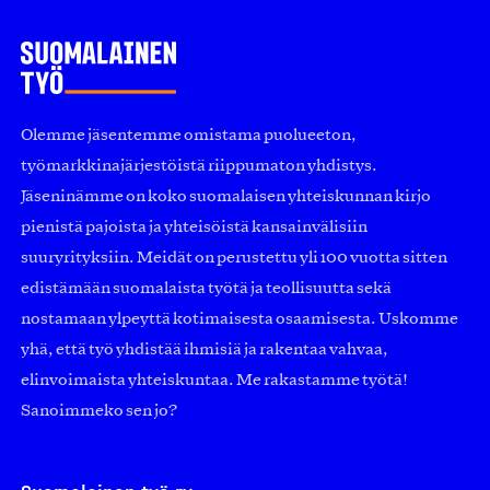
Olemme jäsentemme omistama puolueeton,
työmarkkinajärjestöistä riippumaton yhdistys.
Jäseninämme on koko suomalaisen yhteiskunnan kirjo
pienistä pajoista ja yhteisöistä kansainvälisiin
suuryrityksiin. Meidät on perustettu yli 100 vuotta sitten
edistämään suomalaista työtä ja teollisuutta sekä
nostamaan ylpeyttä kotimaisesta osaamisesta. Uskomme
yhä, että työ yhdistää ihmisiä ja rakentaa vahvaa,
elinvoimaista yhteiskuntaa. Me rakastamme työtä!
Sanoimmeko sen jo?