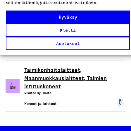
Pienkuormaajat
välttämättömiä, jotta sivut toimisivat oikein.
Oy Norcar Ab, Tuote
Hyväksy
Koneet ja laitteet
Kiellä
Innostin - invatuolin nostinlaite
Esteetön Suomi Oy, Tuote
Asetukset
Koneet ja laitteet
Taimikonhoitolaitteet,
Maanmuokkauslaitteet, Taimien
istutuskoneet
Risutec Oy, Tuote
Koneet ja laitteet