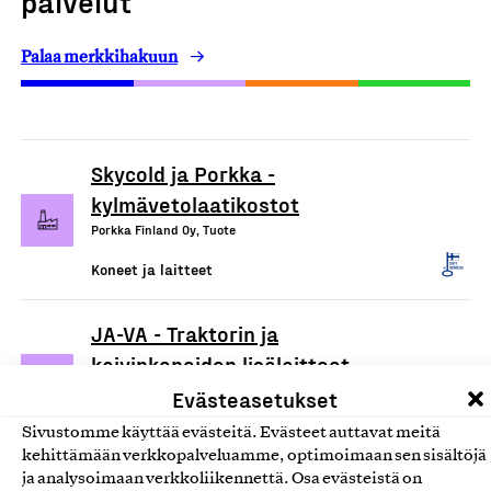
palvelut
Palaa merkkihakuun
Skycold ja Porkka -
kylmävetolaatikostot
Porkka Finland Oy, Tuote
Koneet ja laitteet
JA-VA - Traktorin ja
kaivinkoneiden lisälaitteet
J. Valkeisenmäki Oy, Tuote
Evästeasetukset
Koneet ja laitteet
Sivustomme käyttää evästeitä. Evästeet auttavat meitä
kehittämään verkkopalveluamme, optimoimaan sen sisältöjä
ja analysoimaan verkkoliikennettä. Osa evästeistä on