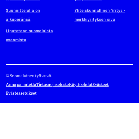
Suunnittelulla on
Yhteiskunnallinen Yritys -
alkuperänsä
merkkiyrityksen sivu
Liputetaan suomalaista
osaamista
© Suomalainen työ 2026.
Anna palautetta
Tietosuojaseloste
Käyttöehdot
Evästeet
Evästeasetukset