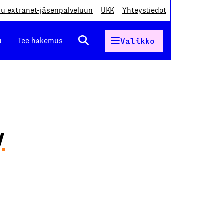
du extranet-jäsenpalveluun
UKK
Yhteystiedot
u
Tee hakemus
Valikko
y