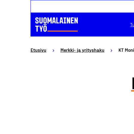
T
Etusivu
Merkki- ja yrityshaku
KT Moni