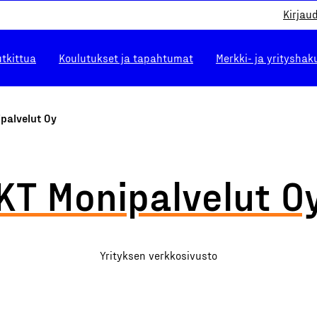
Kirjau
utkittua
Koulutukset ja tapahtumat
Merkki- ja yrityshak
palvelut Oy
KT Monipalvelut O
Yrityksen verkkosivusto