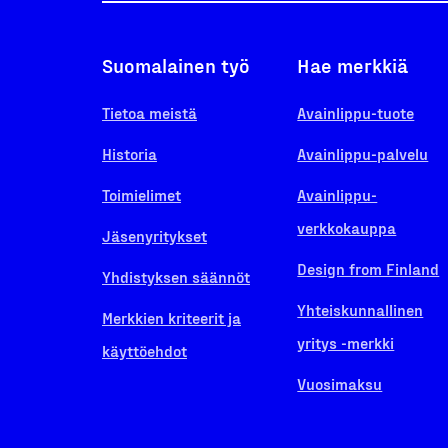
Suomalainen työ
Hae merkkiä
Tietoa meistä
Avainlippu-tuote
Historia
Avainlippu-palvelu
Toimielimet
Avainlippu-
verkkokauppa
Jäsenyritykset
Design from Finland
Yhdistyksen säännöt
Yhteiskunnallinen
Merkkien kriteerit ja
yritys -merkki
käyttöehdot
Vuosimaksu