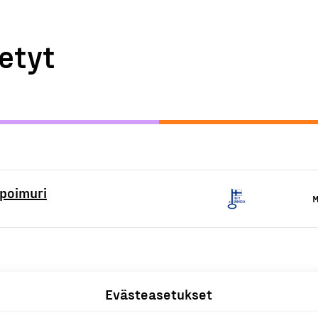
etyt
apoimuri
M
Evästeasetukset