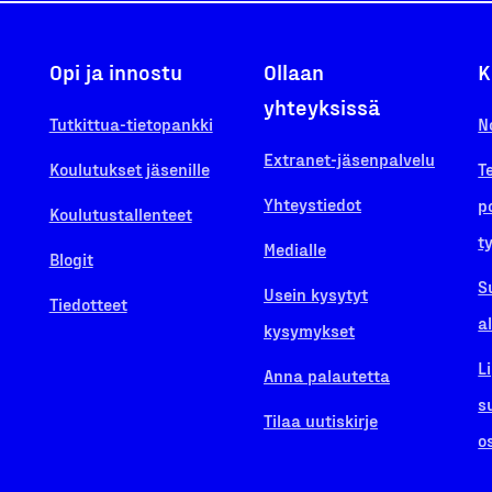
Opi ja innostu
Ollaan
K
yhteyksissä
Tutkittua-tietopankki
N
Extranet-jäsenpalvelu
Koulutukset jäsenille
T
Yhteystiedot
p
Koulutustallenteet
t
Medialle
Blogit
S
Usein kysytyt
Tiedotteet
a
kysymykset
L
Anna palautetta
s
Tilaa uutiskirje
o