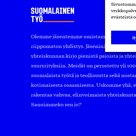
Sivustomme 
verkkopalve
evästeistä o
Olemme jäsentemme omistama puolueeton, 
H
riippumaton yhdistys. Jäseninämme on ko
yhteiskunnan kirjo pienistä pajoista ja yhte
suuryrityksiin. Meidät on perustettu yli 10
suomalaista työtä ja teollisuutta sekä nost
kotimaisesta osaamisesta. Uskomme yhä, ett
rakentaa vahvaa, elinvoimaista yhteiskunt
Sanoimmeko sen jo?