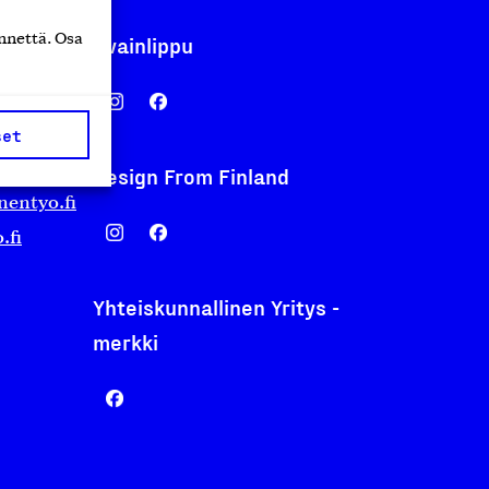
nnettä. Osa
Avainlippu
set
Design From Finland
nentyo.fi
.fi
Yhteiskunnallinen Yritys -
merkki