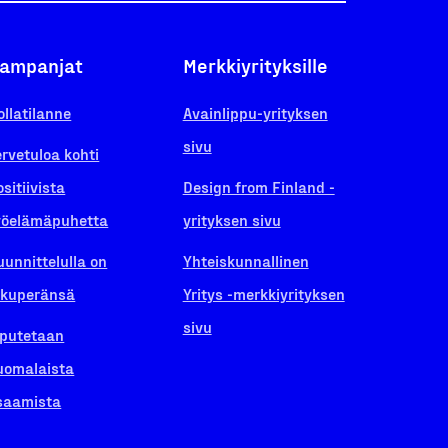
ampanjat
Merkkiyrityksille
ollatilanne
Avainlippu-yrityksen
sivu
ervetuloa kohti
ositiivista
Design from Finland -
yöelämäpuhetta
yrityksen sivu
uunnittelulla on
Yhteiskunnallinen
lkuperänsä
Yritys -merkkiyrityksen
sivu
iputetaan
uomalaista
saamista