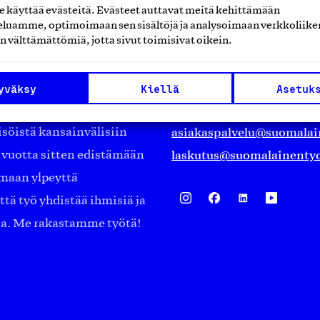
käyttää evästeitä. Evästeet auttavat meitä kehittämään
luamme, optimoimaan sen sisältöjä ja analysoimaan verkkoliike
Suomalainen työ ry
n välttämättömiä, jotta sivut toimisivat oikein.
Eteläranta 14,
työmarkkinajärjestöistä
00130 Helsinki
yväksy
Kiellä
Asetuk
ko suomalaisen
Finland
asiakaspalvelu@suomalai
isöistä kansainvälisiin
laskutus@suomalainentyo
0 vuotta sitten edistämään
amaan ylpeyttä
ä työ yhdistää ihmisiä ja
aa. Me rakastamme työtä!