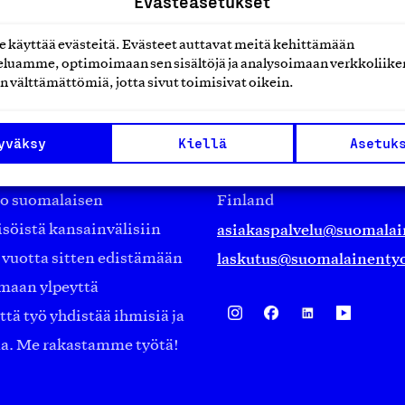
Evästeasetukset
käyttää evästeitä. Evästeet auttavat meitä kehittämään
luamme, optimoimaan sen sisältöjä ja analysoimaan verkkoliike
n välttämättömiä, jotta sivut toimisivat oikein.
Suomalainen työ ry
yväksy
Kiellä
Asetuk
Eteläranta 14,
työmarkkinajärjestöistä
00130 Helsinki
ko suomalaisen
Finland
asiakaspalvelu@suomalai
isöistä kansainvälisiin
laskutus@suomalainentyo
0 vuotta sitten edistämään
amaan ylpeyttä
ä työ yhdistää ihmisiä ja
aa. Me rakastamme työtä!