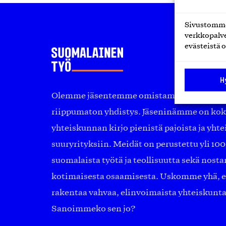
Sivustomme 
verkkopalve
evästeistä o
H
Olemme jäsentemme omistama puolueeton, 
riippumaton yhdistys. Jäseninämme on ko
yhteiskunnan kirjo pienistä pajoista ja yhte
suuryrityksiin. Meidät on perustettu yli 10
suomalaista työtä ja teollisuutta sekä nost
kotimaisesta osaamisesta. Uskomme yhä, ett
rakentaa vahvaa, elinvoimaista yhteiskunt
Sanoimmeko sen jo?