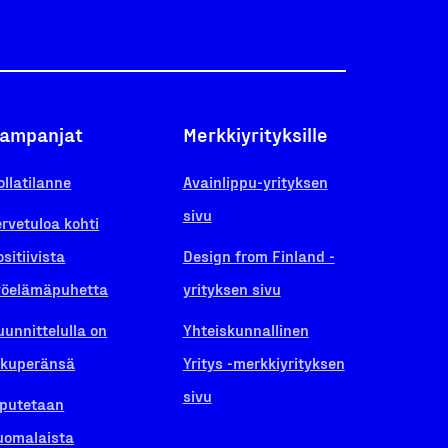
ampanjat
Merkkiyrityksille
ollatilanne
Avainlippu-yrityksen
sivu
ervetuloa kohti
ositiivista
Design from Finland -
yöelämäpuhetta
yrityksen sivu
uunnittelulla on
Yhteiskunnallinen
lkuperänsä
Yritys -merkkiyrityksen
sivu
iputetaan
uomalaista