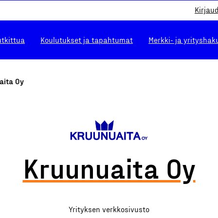
Kirjau
utkittua
Koulutukset ja tapahtumat
Merkki- ja yrityshak
aita Oy
Kruunuaita Oy
Yrityksen verkkosivusto