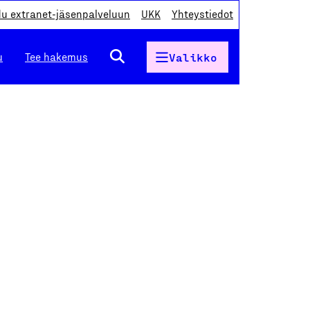
du extranet-jäsenpalveluun
UKK
Yhteystiedot
u
Tee hakemus
Valikko