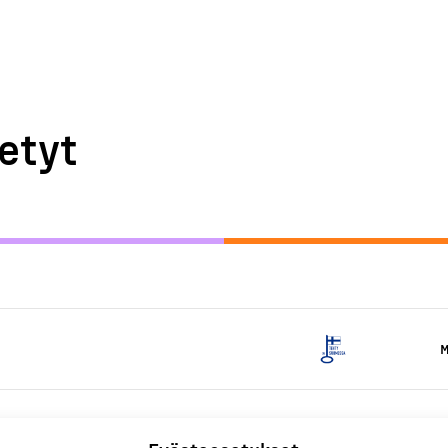
etyt
M