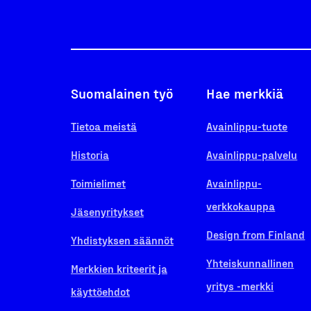
Suomalainen työ
Hae merkkiä
Tietoa meistä
Avainlippu-tuote
Historia
Avainlippu-palvelu
Toimielimet
Avainlippu-
verkkokauppa
Jäsenyritykset
Design from Finland
Yhdistyksen säännöt
Yhteiskunnallinen
Merkkien kriteerit ja
yritys -merkki
käyttöehdot