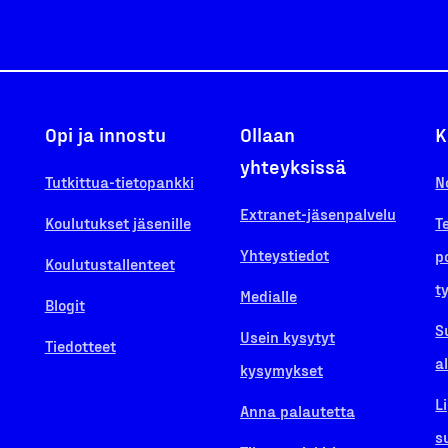
Opi ja innostu
Ollaan
K
yhteyksissä
Tutkittua-tietopankki
N
Extranet-jäsenpalvelu
Koulutukset jäsenille
T
Yhteystiedot
p
Koulutustallenteet
t
Medialle
Blogit
S
Usein kysytyt
Tiedotteet
a
kysymykset
L
Anna palautetta
s