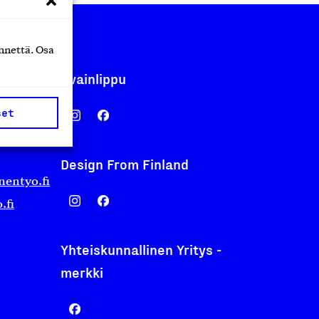
nnettä. Osa
Avainlippu
set
Design From Finland
nentyo.fi
.fi
Yhteiskunnallinen Yritys -
merkki