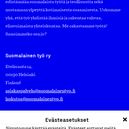
edistämään suomalaista työtä ja teollisuutta sekä
nostamaan ylpeyttä kotimaisesta osaamisesta. Uskomme
yhä, että työ yhdistää ihmisiä ja rakentaa vahvaa,
elinvoimaista yhteiskuntaa. Me rakastamme työtä!
Sanoimmeko sen jo?
Suomalainen työ ry
Eteläranta 14,
00130 Helsinki
Finland
asiakaspalvelu@suomalainentyo.fi
laskutus@suomalainentyo.fi
Evästeasetukset
Sivustomme käyttää evästeitä. Evästeet auttavat meitä