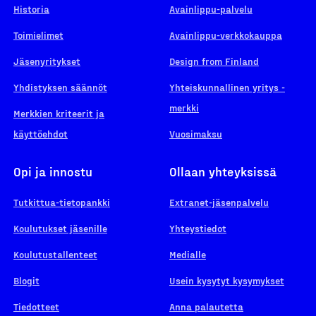
Historia
Avainlippu-palvelu
Toimielimet
Avainlippu-verkkokauppa
Jäsenyritykset
Design from Finland
Yhdistyksen säännöt
Yhteiskunnallinen yritys -
merkki
Merkkien kriteerit ja
käyttöehdot
Vuosimaksu
Opi ja innostu
Ollaan yhteyksissä
Tutkittua-tietopankki
Extranet-jäsenpalvelu
Koulutukset jäsenille
Yhteystiedot
Koulutustallenteet
Medialle
Blogit
Usein kysytyt kysymykset
Tiedotteet
Anna palautetta