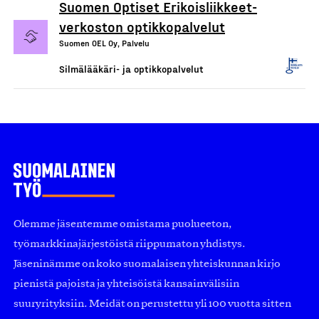
Suomen Optiset Erikoisliikkeet-
verkoston optikkopalvelut
Suomen OEL Oy, Palvelu
Silmälääkäri- ja optikkopalvelut
Olemme jäsentemme omistama puolueeton,
työmarkkinajärjestöistä riippumaton yhdistys.
Jäseninämme on koko suomalaisen yhteiskunnan kirjo
pienistä pajoista ja yhteisöistä kansainvälisiin
suuryrityksiin. Meidät on perustettu yli 100 vuotta sitten