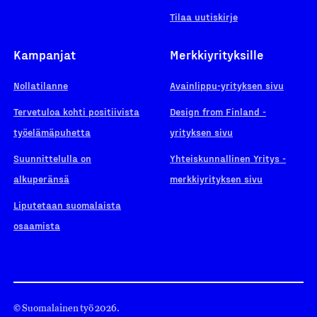
Tilaa uutiskirje
Kampanjat
Merkkiyrityksille
Nollatilanne
Avainlippu-yrityksen sivu
Tervetuloa kohti positiivista
Design from Finland -
työelämäpuhetta
yrityksen sivu
Suunnittelulla on
Yhteiskunnallinen Yritys -
alkuperänsä
merkkiyrityksen sivu
Liputetaan suomalaista
osaamista
© Suomalainen työ 2026.