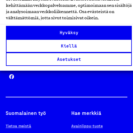
Avainlippu
kehittämään verkkopalveluamme, optimoimaan sen sisältöjä
ja analysoimaan verkkoliikennettä. Osa evästeistä on
välttämättömiä, jotta sivut toimisivat oikein.
Design From Finland
Hyväksy
Kiellä
Asetukset
Yhteiskunnallinen Yritys -merkki
Suomalainen työ
Hae merkkiä
Tietoa meistä
Avainlippu-tuote