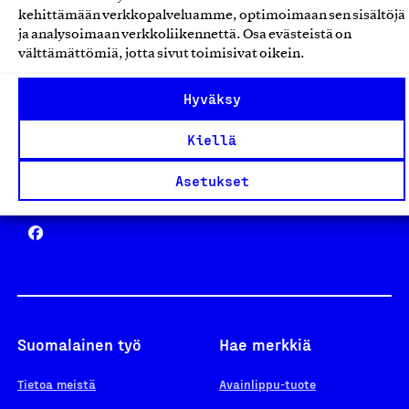
Avainlippu
kehittämään verkkopalveluamme, optimoimaan sen sisältöjä
ja analysoimaan verkkoliikennettä. Osa evästeistä on
välttämättömiä, jotta sivut toimisivat oikein.
Design From Finland
Hyväksy
Kiellä
Asetukset
Yhteiskunnallinen Yritys -merkki
Suomalainen työ
Hae merkkiä
Tietoa meistä
Avainlippu-tuote