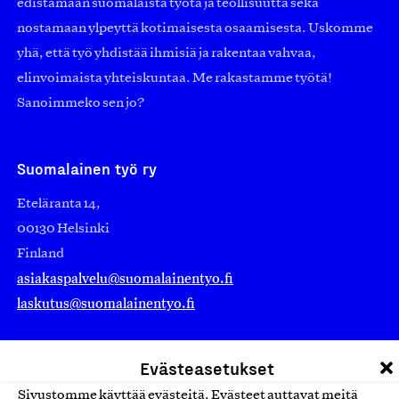
edistämään suomalaista työtä ja teollisuutta sekä
nostamaan ylpeyttä kotimaisesta osaamisesta. Uskomme
yhä, että työ yhdistää ihmisiä ja rakentaa vahvaa,
elinvoimaista yhteiskuntaa. Me rakastamme työtä!
Sanoimmeko sen jo?
Suomalainen työ ry
Eteläranta 14,
00130 Helsinki
Finland
asiakaspalvelu@suomalainentyo.fi
laskutus@suomalainentyo.fi
Evästeasetukset
Sivustomme käyttää evästeitä. Evästeet auttavat meitä