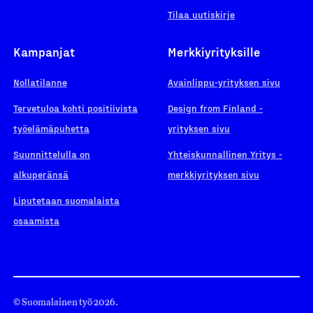
Tilaa uutiskirje
Kampanjat
Merkkiyrityksille
Nollatilanne
Avainlippu-yrityksen sivu
Tervetuloa kohti positiivista
Design from Finland -
työelämäpuhetta
yrityksen sivu
Suunnittelulla on
Yhteiskunnallinen Yritys -
alkuperänsä
merkkiyrityksen sivu
Liputetaan suomalaista
osaamista
© Suomalainen työ 2026.