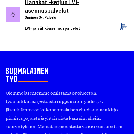
Hanakat -ketjun LVI-
asennuspalvelut
Onninen Oy, Palvelu
LVI- ja sähköasennuspalvelut
Olemme jäsentemme omistama puolueeton,
työmarkkinajärjestöistä riippumaton yhdistys.
Jäseninämme on koko suomalaisen yhteiskunnan kirjo
pienistä pajoista ja yhteisöistä kansainvälisiin
suuryrityksiin. Meidät on perustettu yli 100 vuotta sitten