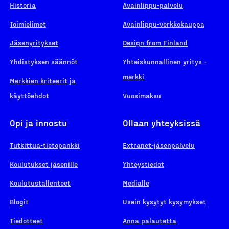
Historia
Avainlippu-palvelu
Toimielimet
Avainlippu-verkkokauppa
Jäsenyritykset
Design from Finland
Yhdistyksen säännöt
Yhteiskunnallinen yritys -
merkki
Merkkien kriteerit ja
käyttöehdot
Vuosimaksu
Opi ja innostu
Ollaan yhteyksissä
Tutkittua-tietopankki
Extranet-jäsenpalvelu
Koulutukset jäsenille
Yhteystiedot
Koulutustallenteet
Medialle
Blogit
Usein kysytyt kysymykset
Tiedotteet
Anna palautetta