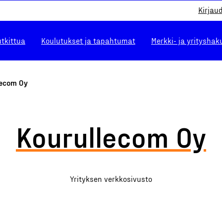
Kirjau
utkittua
Koulutukset ja tapahtumat
Merkki- ja yrityshak
lecom Oy
Kourullecom Oy
Yrityksen verkkosivusto