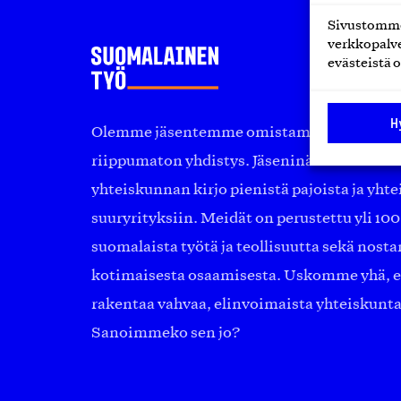
Sivustomme 
verkkopalve
evästeistä o
H
Olemme jäsentemme omistama puolueeton, 
riippumaton yhdistys. Jäseninämme on ko
yhteiskunnan kirjo pienistä pajoista ja yhte
suuryrityksiin. Meidät on perustettu yli 10
suomalaista työtä ja teollisuutta sekä nost
kotimaisesta osaamisesta. Uskomme yhä, ett
rakentaa vahvaa, elinvoimaista yhteiskunt
Sanoimmeko sen jo?