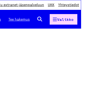
du extranet-jäsenpalveluun
UKK
Yhteystiedot
u
Tee hakemus
Valikko