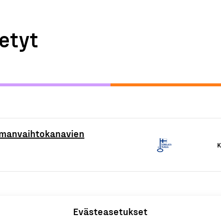
etyt
ilmanvaihtokanavien
K
Evästeasetukset