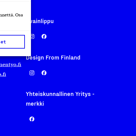
nnettä. Osa
Avainlippu
set
Design From Finland
nentyo.fi
.fi
Yhteiskunnallinen Yritys -
merkki