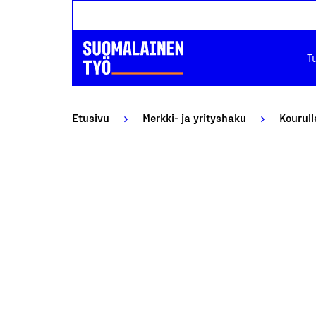
T
Etusivu
Merkki- ja yrityshaku
Kourul