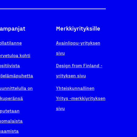
ampanjat
Merkkiyrityksille
ollatilanne
Avainlippu-yrityksen
sivu
ervetuloa kohti
ositiivista
Design from Finland -
yöelämäpuhetta
yrityksen sivu
uunnittelulla on
Yhteiskunnallinen
lkuperänsä
Yritys -merkkiyrityksen
sivu
iputetaan
uomalaista
saamista