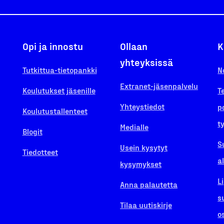
Opi ja innostu
Ollaan
K
yhteyksissä
Tutkittua-tietopankki
N
Extranet-jäsenpalvelu
Koulutukset jäsenille
T
Yhteystiedot
p
Koulutustallenteet
t
Medialle
Blogit
S
Usein kysytyt
Tiedotteet
a
kysymykset
L
Anna palautetta
s
Tilaa uutiskirje
o