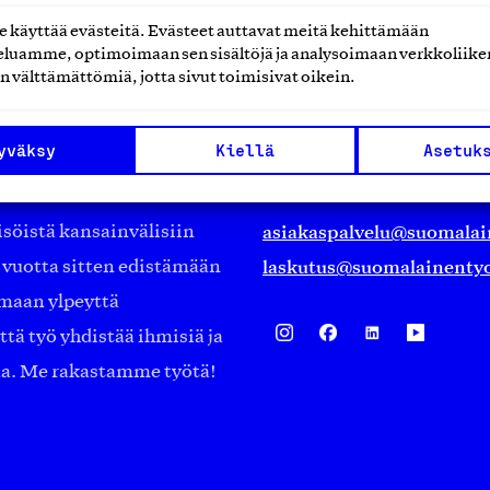
käyttää evästeitä. Evästeet auttavat meitä kehittämään
luamme, optimoimaan sen sisältöjä ja analysoimaan verkkoliike
Suomalainen työ ry
n välttämättömiä, jotta sivut toimisivat oikein.
Eteläranta 14,
yväksy
Kiellä
Asetuk
työmarkkinajärjestöistä
00130 Helsinki
ko suomalaisen
Finland
asiakaspalvelu@suomalai
isöistä kansainvälisiin
laskutus@suomalainentyo
0 vuotta sitten edistämään
amaan ylpeyttä
ä työ yhdistää ihmisiä ja
aa. Me rakastamme työtä!