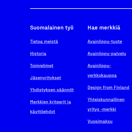
Suomalainen työ
Hae merkkiä
Tietoa meistä
Avainlippu-tuote
Historia
Avainlippu-palvelu
Toimielimet
Avainlippu-
verkkokauppa
Jäsenyritykset
Design from Finland
Yhdistyksen säännöt
Yhteiskunnallinen
Merkkien kriteerit ja
yritys -merkki
käyttöehdot
Vuosimaksu