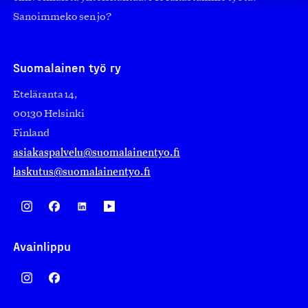
Sanoimmeko sen jo?
Suomalainen työ ry
Eteläranta 14,
00130 Helsinki
Finland
asiakaspalvelu@suomalainentyo.fi
laskutus@suomalainentyo.fi
Avainlippu