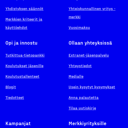
Yhdistyksen säännöt
Yhteiskunnallinen yritys -
merkki
Merkkien kriteerit ja
käyttöehdot
Vuosimaksu
Opi ja innostu
Ollaan yhteyksissä
Tutkittua-tietopankki
Extranet-jäsenpalvelu
Koulutukset jäsenille
Yhteystiedot
Koulutustallenteet
Medialle
Blogit
Usein kysytyt kysymykset
Tiedotteet
Anna palautetta
Tilaa uutiskirje
Kampanjat
Merkkiyrityksille