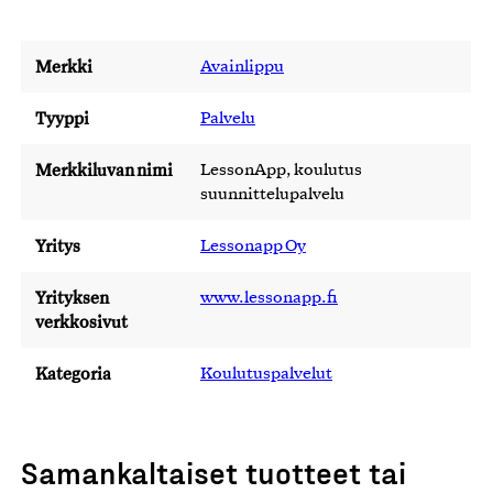
Merkki
Avainlippu
Tyyppi
Palvelu
Merkkiluvan nimi
LessonApp, koulutus
suunnittelupalvelu
Yritys
Lessonapp Oy
Yrityksen
www.lessonapp.fi
verkkosivut
Kategoria
Koulutuspalvelut
Samankaltaiset tuotteet tai