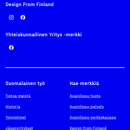
Design From Finland
Yhteiskunnallinen Yritys -merkki
Suomalainen työ
Hae merkkiä
Tietoa meistä
Avainlippu-tuote
Historia
Avainlippu-palvelu
Toimielimet
Avainlippu-verkkokauppa
Jäsenyritykset
Design from Finland