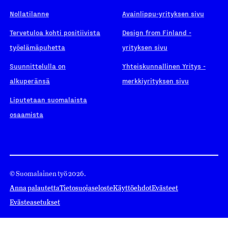
Nollatilanne
Avainlippu-yrityksen sivu
Tervetuloa kohti positiivista
Design from Finland -
työelämäpuhetta
yrityksen sivu
Suunnittelulla on
Yhteiskunnallinen Yritys -
alkuperänsä
merkkiyrityksen sivu
Liputetaan suomalaista
osaamista
© Suomalainen työ 2026.
Anna palautetta
Tietosuojaseloste
Käyttöehdot
Evästeet
Evästeasetukset