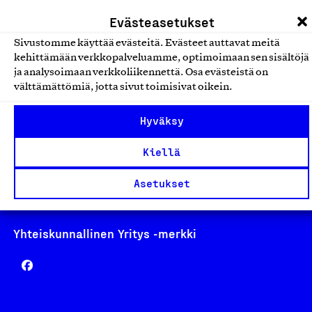
laskutus@suomalainentyo.fi
Evästeasetukset
Sivustomme käyttää evästeitä. Evästeet auttavat meitä
kehittämään verkkopalveluamme, optimoimaan sen sisältöjä
ja analysoimaan verkkoliikennettä. Osa evästeistä on
Avainlippu
välttämättömiä, jotta sivut toimisivat oikein.
Hyväksy
Kiellä
Design From Finland
Asetukset
Yhteiskunnallinen Yritys -merkki