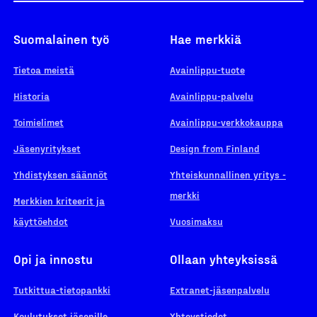
Suomalainen työ
Hae merkkiä
Tietoa meistä
Avainlippu-tuote
Historia
Avainlippu-palvelu
Toimielimet
Avainlippu-verkkokauppa
Jäsenyritykset
Design from Finland
Yhdistyksen säännöt
Yhteiskunnallinen yritys -
merkki
Merkkien kriteerit ja
käyttöehdot
Vuosimaksu
Opi ja innostu
Ollaan yhteyksissä
Tutkittua-tietopankki
Extranet-jäsenpalvelu
Koulutukset jäsenille
Yhteystiedot