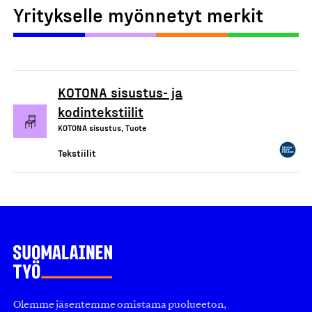
Yritykselle myönnetyt merkit
KOTONA sisustus- ja
kodintekstiilit
KOTONA sisustus, Tuote
Tekstiilit
Olemme jäsentemme omistama puolueeton,