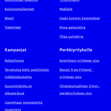
Koulutustallenteet
Medialle
Blogit
Usein kysytyt kysymykset
Tiedotteet
Anna palautetta
Tilaa uutiskirje
Kampanjat
Merkkiyrityksille
Nollatilanne
Avainlippu-yrityksen sivu
Tervetuloa kohti positiivista
Design from Finland -
työelämäpuhetta
yrityksen sivu
Suunnittelulla on
Yhteiskunnallinen Yritys -
alkuperänsä
merkkiyrityksen sivu
Liputetaan suomalaista
osaamista