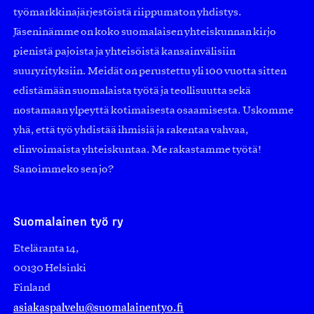
työmarkkinajärjestöistä riippumaton yhdistys.
Jäseninämme on koko suomalaisen yhteiskunnan kirjo
pienistä pajoista ja yhteisöistä kansainvälisiin
suuryrityksiin. Meidät on perustettu yli 100 vuotta sitten
edistämään suomalaista työtä ja teollisuutta sekä
nostamaan ylpeyttä kotimaisesta osaamisesta. Uskomme
yhä, että työ yhdistää ihmisiä ja rakentaa vahvaa,
elinvoimaista yhteiskuntaa. Me rakastamme työtä!
Sanoimmeko sen jo?
Suomalainen työ ry
Eteläranta 14,
00130 Helsinki
Finland
asiakaspalvelu@suomalainentyo.fi