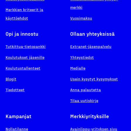
merkki
Merkkien kriteerit ja
käyttöehdot
Vuosimaksu
Opi ja innostu
Ollaan yhteyksissä
Tutkittua-tietopankki
Extranet-jäsenpalvelu
Koulutukset jäsenille
Yhteystiedot
Koulutustallenteet
Medialle
Blogit
Usein kysytyt kysymykset
Tiedotteet
Anna palautetta
Tilaa uutiskirje
Kampanjat
Merkkiyrityksille
Nollatilanne
Avainlippu-yrityksen sivu