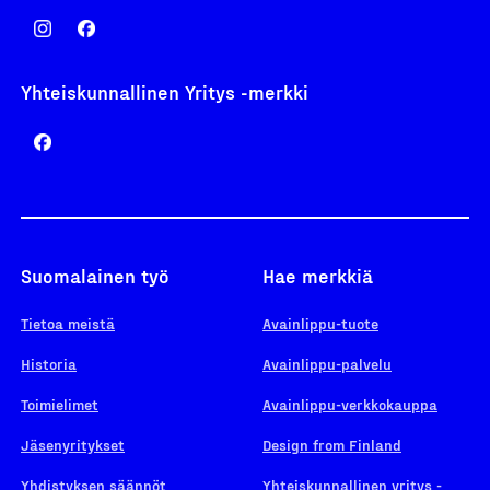
Yhteiskunnallinen Yritys -merkki
Suomalainen työ
Hae merkkiä
Tietoa meistä
Avainlippu-tuote
Historia
Avainlippu-palvelu
Toimielimet
Avainlippu-verkkokauppa
Jäsenyritykset
Design from Finland
Yhdistyksen säännöt
Yhteiskunnallinen yritys -