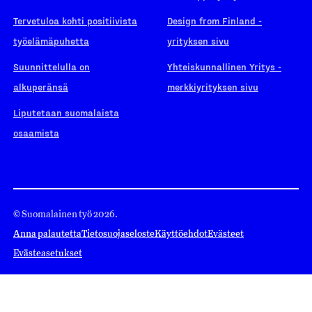
Tervetuloa kohti positiivista
Design from Finland -
työelämäpuhetta
yrityksen sivu
Suunnittelulla on
Yhteiskunnallinen Yritys -
alkuperänsä
merkkiyrityksen sivu
Liputetaan suomalaista
osaamista
© Suomalainen työ 2026.
Anna palautetta
Tietosuojaseloste
Käyttöehdot
Evästeet
Evästeasetukset