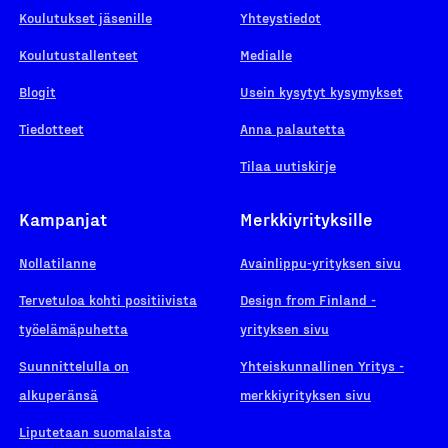
Koulutukset jäsenille
Yhteystiedot
Koulutustallenteet
Medialle
Blogit
Usein kysytyt kysymykset
Tiedotteet
Anna palautetta
Tilaa uutiskirje
Kampanjat
Merkkiyrityksille
Nollatilanne
Avainlippu-yrityksen sivu
Tervetuloa kohti positiivista
Design from Finland -
työelämäpuhetta
yrityksen sivu
Suunnittelulla on
Yhteiskunnallinen Yritys -
alkuperänsä
merkkiyrityksen sivu
Liputetaan suomalaista