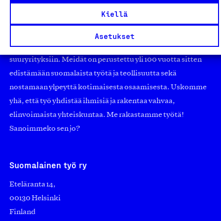
Olemme jäsentemme omistama puolueeton,
Kiellä
työmarkkinajärjestöistä riippumaton yhdistys.
Jäseninämme on koko suomalaisen yhteiskunnan kirjo
Asetukset
pienistä pajoista ja yhteisöistä kansainvälisiin
suuryrityksiin. Meidät on perustettu yli 100 vuotta sitten
edistämään suomalaista työtä ja teollisuutta sekä
nostamaan ylpeyttä kotimaisesta osaamisesta. Uskomme
yhä, että työ yhdistää ihmisiä ja rakentaa vahvaa,
elinvoimaista yhteiskuntaa. Me rakastamme työtä!
Sanoimmeko sen jo?
Suomalainen työ ry
Eteläranta 14,
00130 Helsinki
Finland