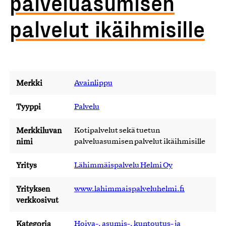
palveluasumisen
palvelut ikäihmisille
Merkki
Avainlippu
Tyyppi
Palvelu
Merkkiluvan
Kotipalvelut sekä tuetun
nimi
palveluasumisen palvelut ikäihmisille
Yritys
Lähimmäispalvelu Helmi Oy
Yrityksen
www.lahimmaispalveluhelmi.fi
verkkosivut
Kategoria
Hoiva-, asumis-, kuntoutus- ja