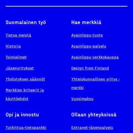
Suomalainen työ
Hae merkkiä
Tietoa meistä
Avainlippu-tuote
Historia
Avainlippu-palvelu
Toimielimet
Avainlippu-verkkokauppa
Jäsenyritykset
Design from Finland
Yhdistyksen säännöt
Yhteiskunnallinen yritys -
merkki
Merkkien kriteerit ja
käyttöehdot
Vuosimaksu
Opi ja innostu
Ollaan yhteyksissä
Tutkittua-tietopankki
Extranet-jäsenpalvelu