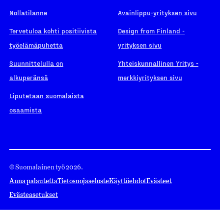
Nollatilanne
Avainlippu-yrityksen sivu
Tervetuloa kohti positiivista
Design from Finland -
työelämäpuhetta
yrityksen sivu
Suunnittelulla on
Yhteiskunnallinen Yritys -
alkuperänsä
merkkiyrityksen sivu
Liputetaan suomalaista
osaamista
© Suomalainen työ 2026.
Anna palautetta
Tietosuojaseloste
Käyttöehdot
Evästeet
Evästeasetukset