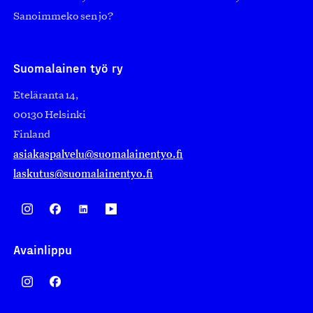
Sanoimmeko sen jo?
Suomalainen työ ry
Eteläranta 14,
00130 Helsinki
Finland
asiakaspalvelu@suomalainentyo.fi
laskutus@suomalainentyo.fi
Avainlippu