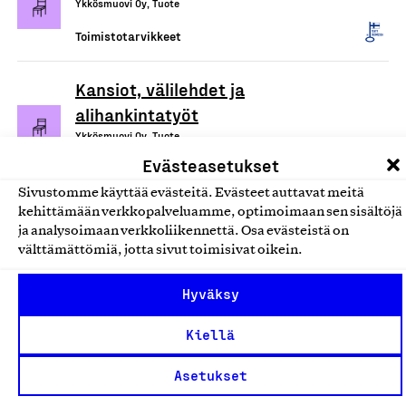
Ykkösmuovi Oy, Tuote
Toimistotarvikkeet
Kansiot, välilehdet ja
alihankintatyöt
Ykkösmuovi Oy, Tuote
Evästeasetukset
Toimistotarvikkeet
Sivustomme käyttää evästeitä. Evästeet auttavat meitä
kehittämään verkkopalveluamme, optimoimaan sen sisältöjä
Paapii ja Finsket
ja analysoimaan verkkoliikennettä. Osa evästeistä on
Paperituotteet
välttämättömiä, jotta sivut toimisivat oikein.
PaaPii Design Oy, Tuote
Hyväksy
Toimistotarvikkeet
Kiellä
Paapii ja Finsket Muistikirjat
Asetukset
PaaPii Design Oy, Tuote