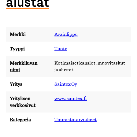
alustat
Merkki
Avainlippu
Tyyppi
Tuote
Merkkiluvan
Kotimaiset kansiot, muovitaskut
nimi
ja alustat
Yritys
Saintex Oy
Yrityksen
www.saintex.fi
verkkosivut
Kategoria
Toimistotarvikkeet