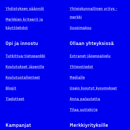
Yhdistyksen säännöt
Yhteiskunnallinen yritys -
merkki
Merkkien kriteerit ja
käyttöehdot
Vuosimaksu
Opi ja innostu
Ollaan yhteyksissä
Tutkittua-tietopankki
Extranet-jäsenpalvelu
Koulutukset jäsenille
Yhteystiedot
Koulutustallenteet
Medialle
Blogit
Usein kysytyt kysymykset
Tiedotteet
Anna palautetta
Tilaa uutiskirje
Kampanjat
Merkkiyrityksille