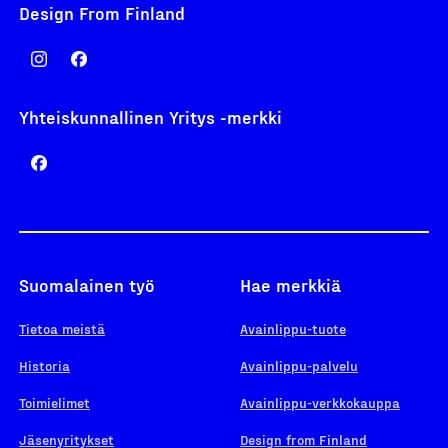
Design From Finland
Yhteiskunnallinen Yritys -merkki
Suomalainen työ
Hae merkkiä
Tietoa meistä
Avainlippu-tuote
Historia
Avainlippu-palvelu
Toimielimet
Avainlippu-verkkokauppa
Jäsenyritykset
Design from Finland