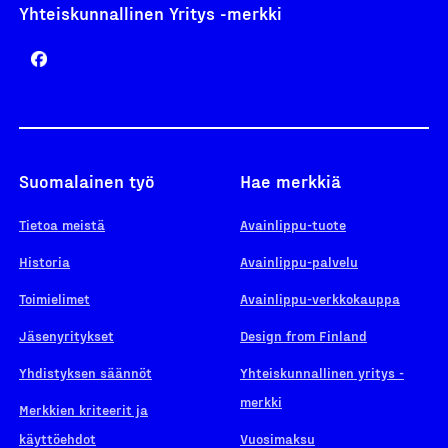
Yhteiskunnallinen Yritys -merkki
Suomalainen työ
Hae merkkiä
Tietoa meistä
Avainlippu-tuote
Historia
Avainlippu-palvelu
Toimielimet
Avainlippu-verkkokauppa
Jäsenyritykset
Design from Finland
Yhdistyksen säännöt
Yhteiskunnallinen yritys -
merkki
Merkkien kriteerit ja
käyttöehdot
Vuosimaksu