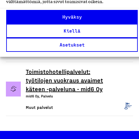
välttämättömiä, jotta sivut toimisivat oikein.
Toimistohotellipalvelut:
työtilojen vuokraus avaimet
Hyväksy
käteen -palveluna - WM Office
Kiellä
services Oy
WM Office services Oy, Palvelu
Asetukset
Muut palvelut
Toimistohotellipalvelut:
työtilojen vuokraus avaimet
käteen -palveluna - mid6 Oy
mid6 Oy, Palvelu
Muut palvelut