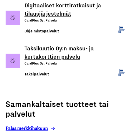
Digitaaliset korttiratkaisut ja
tilausjärjestelmät
CardPlus Oy, Palvelu
Ohjelmistopalvelut
Taksikuutio Oy:n maksu- ja
kertakorttien palvelu
CardPlus Oy, Palvelu
Taksipalvelut
Samankaltaiset tuotteet tai
palvelut
Palaa merkkihakuun