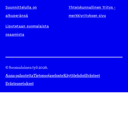
Suunnittelulla on
Yhteiskunnallinen Yritys -
alkuperänsä
merkkiyrityksen sivu
Liputetaan suomalaista
osaamista
© Suomalainen työ 2026.
Anna palautetta
Tietosuojaseloste
Käyttöehdot
Evästeet
Evästeasetukset