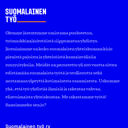
Olemme jäsentemme omistama puolueeton,
työmarkkinajärjestöistä riippumaton yhdistys.
Jäseninämme on koko suomalaisen yhteiskunnan kirjo
pienistä pajoista ja yhteisöistä kansainvälisiin
suuryrityksiin. Meidät on perustettu yli 100 vuotta sitten
edistämään suomalaista työtä ja teollisuutta sekä
nostamaan ylpeyttä kotimaisesta osaamisesta. Uskomme
yhä, että työ yhdistää ihmisiä ja rakentaa vahvaa,
elinvoimaista yhteiskuntaa. Me rakastamme työtä!
Sanoimmeko sen jo?
Suomalainen työ ry