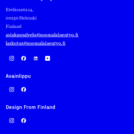
Eteläranta 14,
00130 Helsinki
Finland
asiakaspalvelu@suomalainentyo.fi
laskutus@suomalainentyo.fi
Avainlippu
Design From Finland