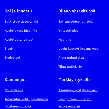
Opi ja innostu
Ollaan yhteyksissä
Tutkittua-tietopankki
Extranet-jäsenpalvelu
Koulutukset jäsenille
Yhteystiedot
Koulutustallenteet
Medialle
Blogit
Usein kysytyt kysymykset
Tiedotteet
Anna palautetta
Tilaa uutiskirje
Kampanjat
Merkkiyrityksille
Nollatilanne
Avainlippu-yrityksen sivu
Tervetuloa kohti positiivista
Design from Finland -
työelämäpuhetta
yrityksen sivu