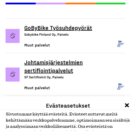
GoByBike Työsuhdepyörät
Gobybike Finland Oy, Palvelu
Muut palvelut
Johtamisjärjestelmien
sertifiointipalvelut
SF Sertifiointi Oy, Palvelu
Muut palvelut
SmartWear®-työvaatepalvelu
Evästeasetukset
Clewor Oy, Palvelu
Sivustomme käyttää evästeitä. Evästeet auttavat meitä
kehittämään verkkopalveluamme, optimoimaan sen sisältöjä
Muut palvelut
ja analysoimaan verkkoliikennettä. Osa evästeistä on