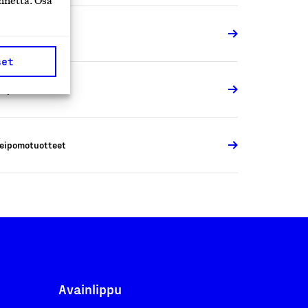
nnettä. Osa
eipomotuotteet
set
eipomotuotteet
eipomotuotteet
Avainlippu