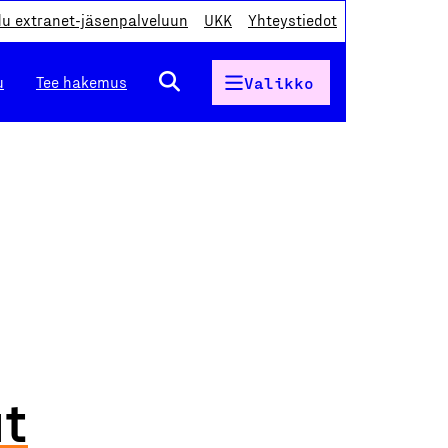
du extranet-jäsenpalveluun
UKK
Yhteystiedot
u
Tee hakemus
Valikko
ut