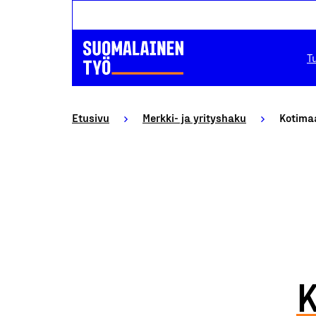
T
Etusivu
Merkki- ja yrityshaku
Kotimaa
K