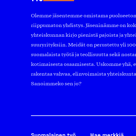
Olemme jäsentemme omistama puolueeton, 
riippumaton yhdistys. Jäseninämme on ko
yhteiskunnan kirjo pienistä pajoista ja yhte
suuryrityksiin. Meidät on perustettu yli 10
suomalaista työtä ja teollisuutta sekä nost
kotimaisesta osaamisesta. Uskomme yhä, ett
rakentaa vahvaa, elinvoimaista yhteiskunt
Sanoimmeko sen jo?
Suomalainen työ
Hae merkkiä