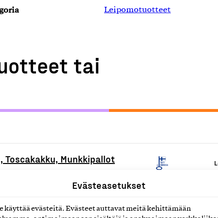
goria
Leipomotuotteet
uotteet tai
, Toscakakku, Munkkipallot
L
Evästeasetukset
 ja siemennäkkileivät
L
käyttää evästeitä. Evästeet auttavat meitä kehittämään