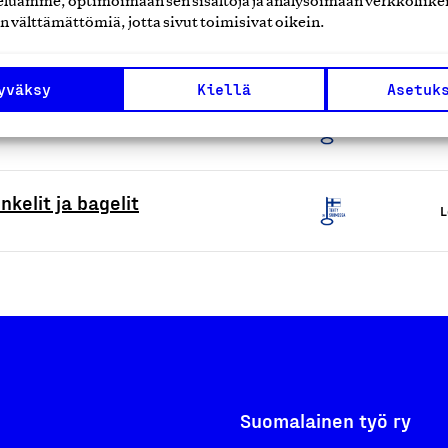
luamme, optimoimaan sen sisältöjä ja analysoimaan verkkoliike
n välttämättömiä, jotta sivut toimisivat oikein.
L
yväksy
Kiellä
Asetuk
 ja välipalat
L
kelit ja bagelit
L
Suomalainen työ ry