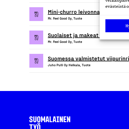
verkkopalve
evästeistä o
Mini-churro leivonnaiset
Mr. Feel Good Oy, Tuote
H
Suolaiset ja makeat leivonnaiset
Mr. Feel Good Oy, Tuote
Suomessa valmistetut viipurinrin
Juho Pulli Oy Helkala, Tuote