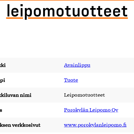
leipomotuotteet
ki
Avainlippu
pi
Tuote
kiluvan nimi
Leipomotuotteet
s
Porokylän Leipomo Oy
yksen verkkosivut
www.porokylanleipomo.fi