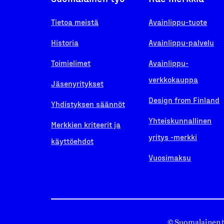
Tietoa meistä
Avainlippu-tuote
Historia
Avainlippu-palvelu
Toimielimet
Avainlippu-
verkkokauppa
Jäsenyritykset
Design from Finland
Yhdistyksen säännöt
Yhteiskunnallinen
Merkkien kriteerit ja
yritys -merkki
käyttöehdot
Vuosimaksu
© Suomalainen 