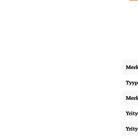
Merk
Tyyp
Merk
Yrity
Yrit