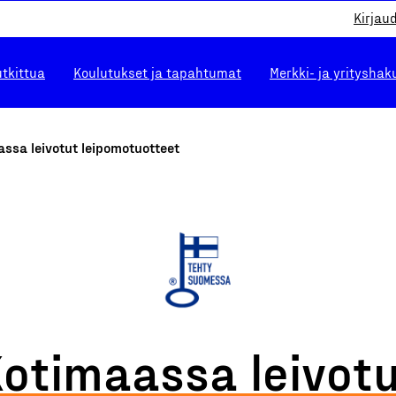
Kirjau
utkittua
Koulutukset ja tapahtumat
Merkki- ja yrityshak
ssa leivotut leipomotuotteet
otimaassa leivot