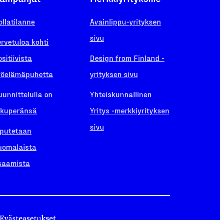
ollatilanne
Avainlippu-yrityksen
sivu
ervetuloa kohti
ositiivista
Design from Finland -
yöelämäpuhetta
yrityksen sivu
uunnittelulla on
Yhteiskunnallinen
lkuperänsä
Yritys -merkkiyrityksen
sivu
iputetaan
uomalaista
saamista
Evästeasetukset