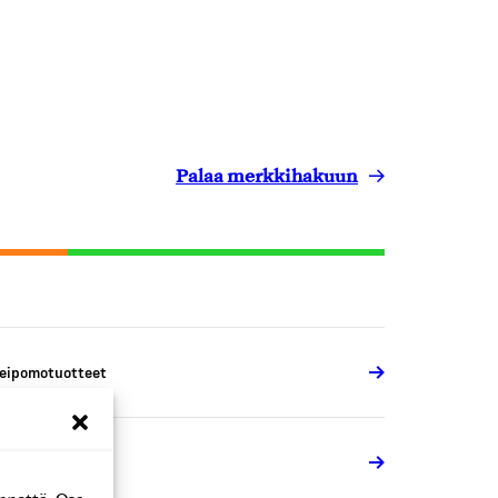
Palaa merkkihakuun
eipomotuotteet
eipomotuotteet