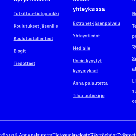
yhteyksissä
Tutkittua-tietopankki
N
Extranet-jäsenpalvelu
Koulutukset jäsenille
T
Yhteystiedot
p
Koulutustallenteet
t
Medialle
Blogit
S
Usein kysytyt
Tiedotteet
a
kysymykset
L
Anna palautetta
s
Tilaa uutiskirje
o
työ 2026.
Anna palautetta
Tietosuojaseloste
Käyttöehdot
Evästeet