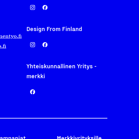
Design From Finland
nentyo.fi
.fi
Yhteiskunnallinen Yritys -
merkki
ampanjat
Merkkiyrityksille