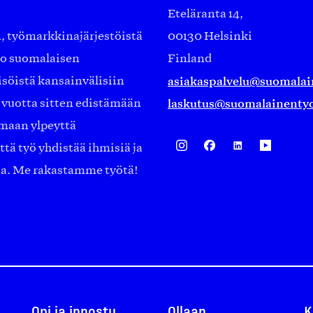
Eteläranta 14,
työmarkkinajärjestöistä
00130 Helsinki
ko suomalaisen
Finland
asiakaspalvelu@suomalai
isöistä kansainvälisiin
laskutus@suomalainentyo
0 vuotta sitten edistämään
amaan ylpeyttä
ä työ yhdistää ihmisiä ja
aa. Me rakastamme työtä!
Opi ja innostu
Ollaan
K