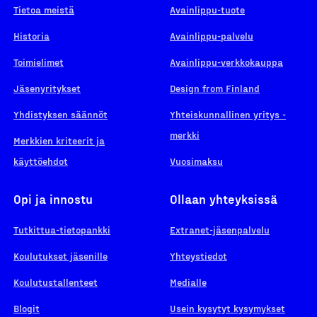
Tietoa meistä
Avainlippu-tuote
Historia
Avainlippu-palvelu
Toimielimet
Avainlippu-verkkokauppa
Jäsenyritykset
Design from Finland
Yhdistyksen säännöt
Yhteiskunnallinen yritys -
merkki
Merkkien kriteerit ja
käyttöehdot
Vuosimaksu
Opi ja innostu
Ollaan yhteyksissä
Tutkittua-tietopankki
Extranet-jäsenpalvelu
Koulutukset jäsenille
Yhteystiedot
Koulutustallenteet
Medialle
Blogit
Usein kysytyt kysymykset