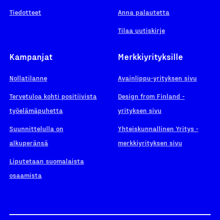
Tiedotteet
Anna palautetta
Tilaa uutiskirje
Kampanjat
Merkkiyrityksille
Nollatilanne
Avainlippu-yrityksen sivu
Tervetuloa kohti positiivista
Design from Finland -
työelämäpuhetta
yrityksen sivu
Suunnittelulla on
Yhteiskunnallinen Yritys -
alkuperänsä
merkkiyrityksen sivu
Liputetaan suomalaista
osaamista