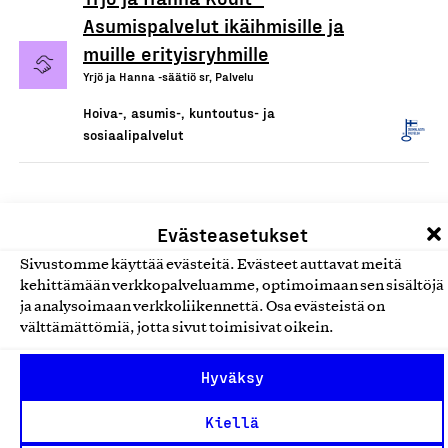
Asumispalvelut ikäihmisille ja
muille erityisryhmille
Yrjö ja Hanna -säätiö sr, Palvelu
Hoiva-, asumis-, kuntoutus- ja
sosiaalipalvelut
Evästeasetukset
Sivustomme käyttää evästeitä. Evästeet auttavat meitä
kehittämään verkkopalveluamme, optimoimaan sen sisältöjä
ja analysoimaan verkkoliikennettä. Osa evästeistä on
välttämättömiä, jotta sivut toimisivat oikein.
Olemme jäsentemme omistama puolueeton,
Hyväksy
työmarkkinajärjestöistä riippumaton yhdistys.
Jäseninämme on koko suomalaisen yhteiskunnan kirjo
Kiellä
pienistä pajoista ja yhteisöistä kansainvälisiin