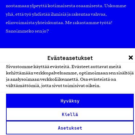
nostamaan ylpeyttä kotimaisesta osaamisesta. Uskomme
yhä, että työ yhdistää ihmisiä ja rakentaa vahvaa,
elinvoimaista yhteiskuntaa. Me rakastamme työtä!
Sanoimmeko sen jo?
Suomalainen työ ry
Evästeasetukset
Eteläranta 14,
Sivustomme käyttää evästeitä. Evästeet auttavat meitä
kehittämään verkkopalveluamme, optimoimaan sen sisältöjä
00130 Helsinki
ja analysoimaan verkkoliikennettä. Osa evästeistä on
Finland
välttämättömiä, jotta sivut toimisivat oikein.
asiakaspalvelu@suomalainentyo.fi
laskutus@suomalainentyo.fi
Hyväksy
Kiellä
Asetukset
Avainlippu