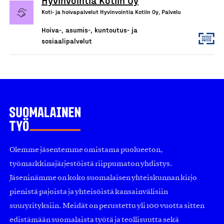
Koti- ja hoivapalvelut Hyvinvointia Kotiin Oy, Palvelu
Hoiva-, asumis-, kuntoutus- ja
sosiaalipalvelut
Olemme jäsentemme omistama puolueeton,
työmarkkinajärjestöistä riippumaton yhdistys.
Jäseninämme on koko suomalaisen yhteiskunnan kirjo
pienistä pajoista ja yhteisöistä kansainvälisiin
suuryrityksiin. Meidät on perustettu yli 100 vuotta sitten
edistämään suomalaista työtä ja teollisuutta sekä