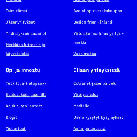
Toimielimet
Avainlippu-verkkokauppa
Jäsenyritykset
Design from Finland
Yhdistyksen säännöt
Yhteiskunnallinen yritys -
merkki
Merkkien kriteerit ja
käyttöehdot
Vuosimaksu
Opi ja innostu
Ollaan yhteyksissä
Tutkittua-tietopankki
Extranet-jäsenpalvelu
Koulutukset jäsenille
Yhteystiedot
Koulutustallenteet
Medialle
Blogit
Usein kysytyt kysymykset
Tiedotteet
Anna palautetta