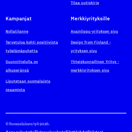
Tilaa uutiskirje
Kampanjat
Merkkiyrityksille
Nollatilanne
Avainlippu-yrityksen sivu
Tervetuloa kohti positiivista
Design from Finland -
työelämäpuhetta
yrityksen sivu
Suunnittelulla on
Yhteiskunnallinen Yritys -
alkuperänsä
merkkiyrityksen sivu
Liputetaan suomalaista
osaamista
© Suomalainen työ 2026.