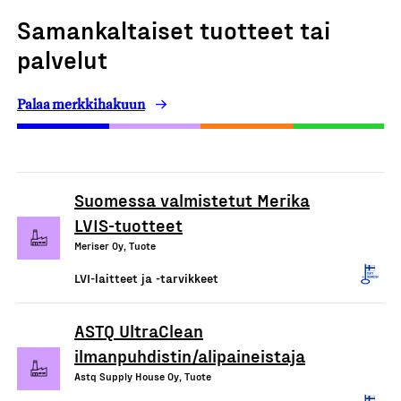
Samankaltaiset tuotteet tai
palvelut
Palaa merkkihakuun
Suomessa valmistetut Merika
LVIS-tuotteet
Meriser Oy, Tuote
LVI-laitteet ja -tarvikkeet
ASTQ UltraClean
ilmanpuhdistin/alipaineistaja
Astq Supply House Oy, Tuote