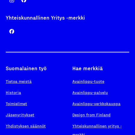
Yhteiskunnallinen Yritys -merkki
Suomalainen työ
Hae merkkiä
Tietoa meistä
Avainlippu-tuote
Historia
Avainlippu-palvelu
Toimielimet
Avainlippu-verkkokauppa
Jäsenyritykset
Design from Finland
Yhdistyksen säännöt
Yhteiskunnallinen yritys -
merkki