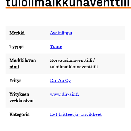
tuloilmaikkunaventtiil
Merkki
Avainlippu
Tyyppi
Tuote
Merkkiluvan
Korvausilmaventtiili /
nimi
tuloilmaikkunaventtiili
Yritys
Dir-Air Oy
Yrityksen
www.dir-air.fi
verkkosivut
Kategoria
LVI-laitteet ja -tarvikkeet