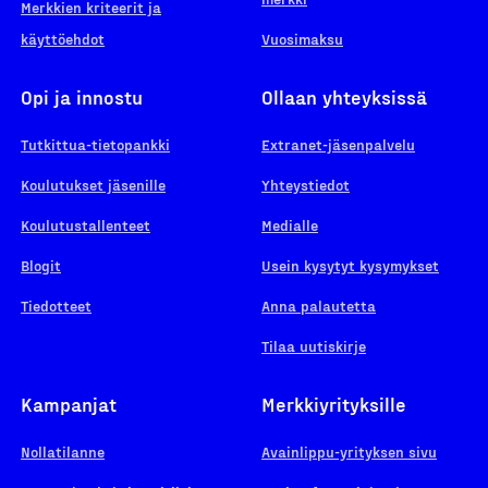
Merkkien kriteerit ja
käyttöehdot
Vuosimaksu
Opi ja innostu
Ollaan yhteyksissä
Tutkittua-tietopankki
Extranet-jäsenpalvelu
Koulutukset jäsenille
Yhteystiedot
Koulutustallenteet
Medialle
Blogit
Usein kysytyt kysymykset
Tiedotteet
Anna palautetta
Tilaa uutiskirje
Kampanjat
Merkkiyrityksille
Nollatilanne
Avainlippu-yrityksen sivu