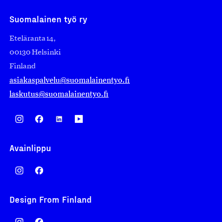
Suomalainen työ ry
Eteläranta 14,
00130 Helsinki
Finland
asiakaspalvelu@suomalainentyo.fi
laskutus@suomalainentyo.fi
Avainlippu
Design From Finland