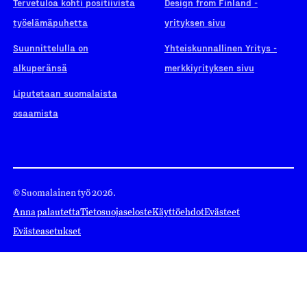
Tervetuloa kohti positiivista
Design from Finland -
työelämäpuhetta
yrityksen sivu
Suunnittelulla on
Yhteiskunnallinen Yritys -
alkuperänsä
merkkiyrityksen sivu
Liputetaan suomalaista
osaamista
© Suomalainen työ 2026.
Anna palautetta
Tietosuojaseloste
Käyttöehdot
Evästeet
Evästeasetukset