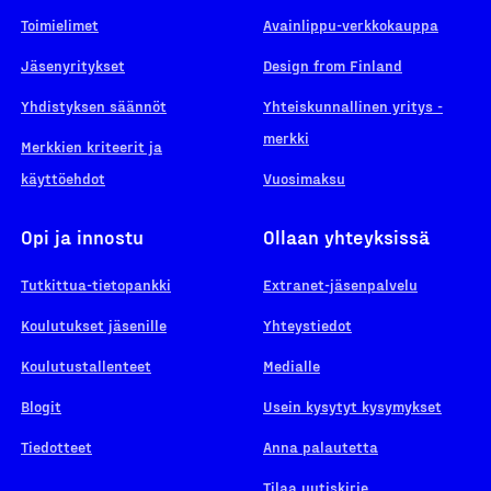
Toimielimet
Avainlippu-verkkokauppa
Jäsenyritykset
Design from Finland
Yhdistyksen säännöt
Yhteiskunnallinen yritys -
merkki
Merkkien kriteerit ja
käyttöehdot
Vuosimaksu
Opi ja innostu
Ollaan yhteyksissä
Tutkittua-tietopankki
Extranet-jäsenpalvelu
Koulutukset jäsenille
Yhteystiedot
Koulutustallenteet
Medialle
Blogit
Usein kysytyt kysymykset
Tiedotteet
Anna palautetta
Tilaa uutiskirje