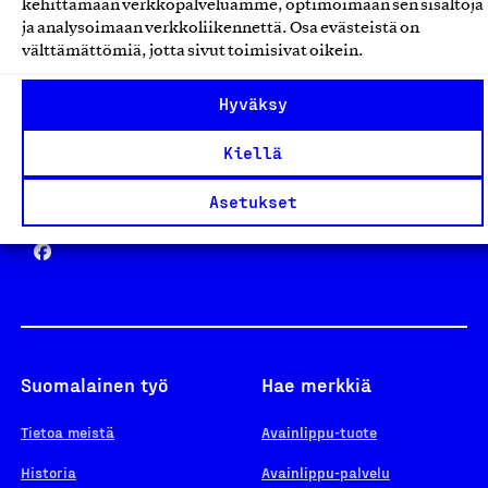
kehittämään verkkopalveluamme, optimoimaan sen sisältöjä
ja analysoimaan verkkoliikennettä. Osa evästeistä on
välttämättömiä, jotta sivut toimisivat oikein.
Design From Finland
Hyväksy
Kiellä
Yhteiskunnallinen Yritys -merkki
Asetukset
Suomalainen työ
Hae merkkiä
Tietoa meistä
Avainlippu-tuote
Historia
Avainlippu-palvelu