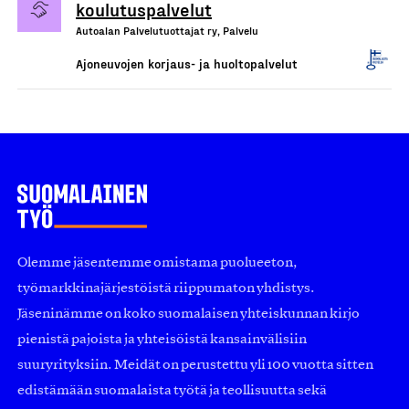
koulutuspalvelut
Autoalan Palvelutuottajat ry, Palvelu
Ajoneuvojen korjaus- ja huoltopalvelut
Olemme jäsentemme omistama puolueeton,
työmarkkinajärjestöistä riippumaton yhdistys.
Jäseninämme on koko suomalaisen yhteiskunnan kirjo
pienistä pajoista ja yhteisöistä kansainvälisiin
suuryrityksiin. Meidät on perustettu yli 100 vuotta sitten
edistämään suomalaista työtä ja teollisuutta sekä