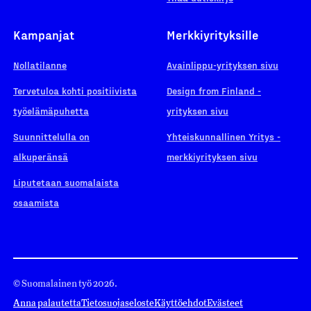
Kampanjat
Merkkiyrityksille
Nollatilanne
Avainlippu-yrityksen sivu
Tervetuloa kohti positiivista
Design from Finland -
työelämäpuhetta
yrityksen sivu
Suunnittelulla on
Yhteiskunnallinen Yritys -
alkuperänsä
merkkiyrityksen sivu
Liputetaan suomalaista
osaamista
© Suomalainen työ 2026.
Anna palautetta
Tietosuojaseloste
Käyttöehdot
Evästeet