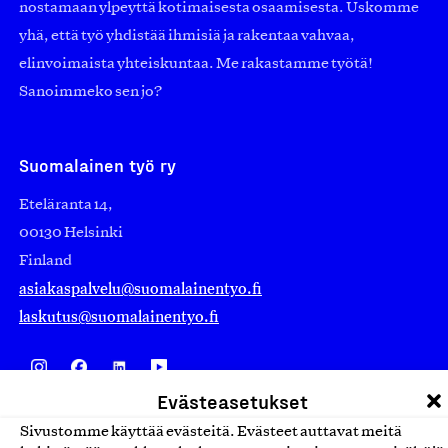
nostamaan ylpeyttä kotimaisesta osaamisesta. Uskomme
yhä, että työ yhdistää ihmisiä ja rakentaa vahvaa,
elinvoimaista yhteiskuntaa. Me rakastamme työtä!
Sanoimmeko sen jo?
Suomalainen työ ry
Eteläranta 14,
00130 Helsinki
Finland
asiakaspalvelu@suomalainentyo.fi
laskutus@suomalainentyo.fi
Evästeasetukset
Avainlippu
Sivustomme käyttää evästeitä. Evästeet auttavat meitä