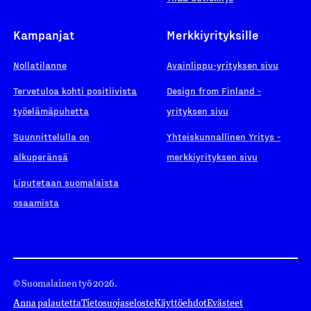
Kampanjat
Merkkiyrityksille
Nollatilanne
Avainlippu-yrityksen sivu
Tervetuloa kohti positiivista
Design from Finland -
työelämäpuhetta
yrityksen sivu
Suunnittelulla on
Yhteiskunnallinen Yritys -
alkuperänsä
merkkiyrityksen sivu
Liputetaan suomalaista
osaamista
© Suomalainen työ 2026.
Anna palautetta
Tietosuojaseloste
Käyttöehdot
Evästeet