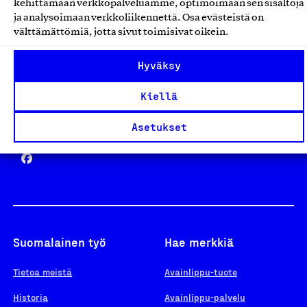
kehittämään verkkopalveluamme, optimoimaan sen sisältöjä
ja analysoimaan verkkoliikennettä. Osa evästeistä on
välttämättömiä, jotta sivut toimisivat oikein.
Design From Finland
Hyväksy
Kiellä
Yhteiskunnallinen Yritys -merkki
Asetukset
Suomalainen työ
Hae merkkiä
Tietoa meistä
Avainlippu-tuote
Historia
Avainlippu-palvelu