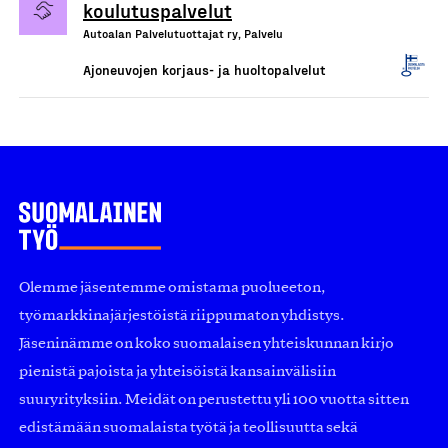
koulutuspalvelut
Autoalan Palvelutuottajat ry, Palvelu
Ajoneuvojen korjaus- ja huoltopalvelut
Olemme jäsentemme omistama puolueeton,
työmarkkinajärjestöistä riippumaton yhdistys.
Jäseninämme on koko suomalaisen yhteiskunnan kirjo
pienistä pajoista ja yhteisöistä kansainvälisiin
suuryrityksiin. Meidät on perustettu yli 100 vuotta sitten
edistämään suomalaista työtä ja teollisuutta sekä