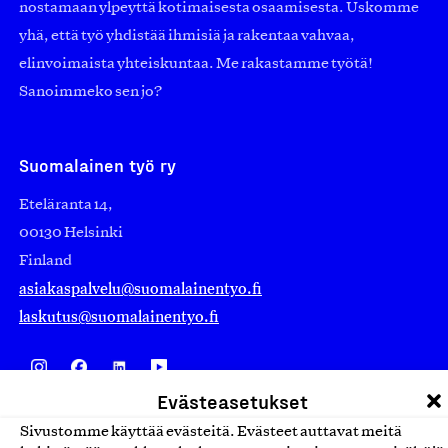
nostamaan ylpeyttä kotimaisesta osaamisesta. Uskomme
yhä, että työ yhdistää ihmisiä ja rakentaa vahvaa,
elinvoimaista yhteiskuntaa. Me rakastamme työtä!
Sanoimmeko sen jo?
Suomalainen työ ry
Eteläranta 14,
00130 Helsinki
Finland
asiakaspalvelu@suomalainentyo.fi
laskutus@suomalainentyo.fi
Evästeasetukset
Avainlippu
Sivustomme käyttää evästeitä. Evästeet auttavat meitä