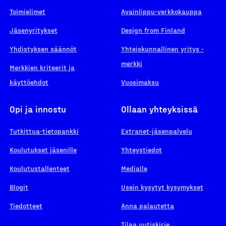
Toimielimet
Avainlippu-verkkokauppa
Jäsenyritykset
Design from Finland
Yhdistyksen säännöt
Yhteiskunnallinen yritys -
merkki
Merkkien kriteerit ja
käyttöehdot
Vuosimaksu
Opi ja innostu
Ollaan yhteyksissä
Tutkittua-tietopankki
Extranet-jäsenpalvelu
Koulutukset jäsenille
Yhteystiedot
Koulutustallenteet
Medialle
Blogit
Usein kysytyt kysymykset
Tiedotteet
Anna palautetta
Tilaa uutiskirje