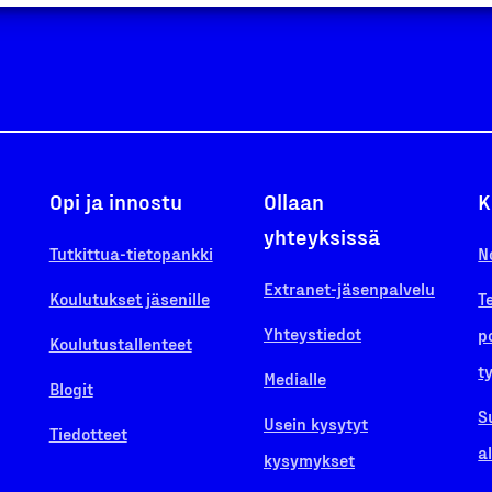
Opi ja innostu
Ollaan
K
yhteyksissä
Tutkittua-tietopankki
N
Extranet-jäsenpalvelu
Koulutukset jäsenille
T
Yhteystiedot
p
Koulutustallenteet
t
Medialle
Blogit
S
Usein kysytyt
Tiedotteet
a
kysymykset