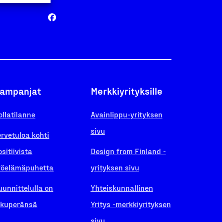
ampanjat
Merkkiyrityksille
ollatilanne
Avainlippu-yrityksen
sivu
ervetuloa kohti
ositiivista
Design from Finland -
yöelämäpuhetta
yrityksen sivu
uunnittelulla on
Yhteiskunnallinen
lkuperänsä
Yritys -merkkiyrityksen
sivu