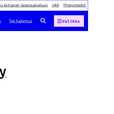
du extranet-jäsenpalveluun
UKK
Yhteystiedot
u
Tee hakemus
Valikko
y