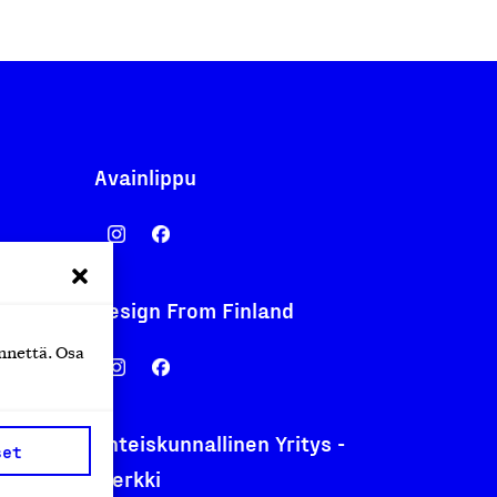
Avainlippu
Design From Finland
nentyo.fi
nnettä. Osa
.fi
Yhteiskunnallinen Yritys -
set
merkki