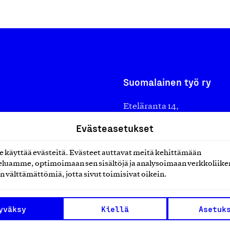
Suomalainen työ ry
Eteläranta 14,
työmarkkinajärjestöistä
00130 Helsinki
Evästeasetukset
ko suomalaisen
Finland
käyttää evästeitä. Evästeet auttavat meitä kehittämään
asiakaspalvelu@suomalai
isöistä kansainvälisiin
luamme, optimoimaan sen sisältöjä ja analysoimaan verkkoliike
laskutus@suomalainentyo
0 vuotta sitten edistämään
n välttämättömiä, jotta sivut toimisivat oikein.
amaan ylpeyttä
ä työ yhdistää ihmisiä ja
yväksy
Kiellä
Asetuk
aa. Me rakastamme työtä!