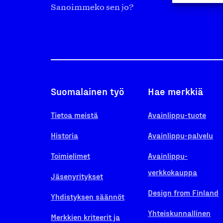
Sanoimmeko sen jo?
Suomalainen työ
Hae merkkiä
Tietoa meistä
Avainlippu-tuote
Historia
Avainlippu-palvelu
Toimielimet
Avainlippu-
verkkokauppa
Jäsenyritykset
Design from Finland
Yhdistyksen säännöt
Yhteiskunnallinen
Merkkien kriteerit ja