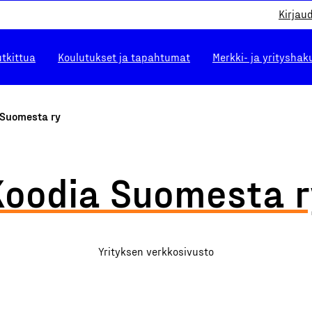
Kirjau
utkittua
Koulutukset ja tapahtumat
Merkki- ja yrityshak
 Suomesta ry
Koodia Suomesta r
Yrityksen verkkosivusto