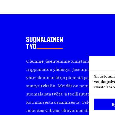
Olemme jäsentemme omistama puolueeton, 
riippumaton yhdistys. Jäseninämme on ko
Sivustomme 
yhteiskunnan kirjo pienistä pajoista ja yhte
verkkopalve
suuryrityksiin. Meidät on perustettu yli 10
evästeistä o
suomalaista työtä ja teollisuutta sekä nost
kotimaisesta osaamisesta. Uskomme yhä, ett
H
rakentaa vahvaa, elinvoimaista yhteiskunt