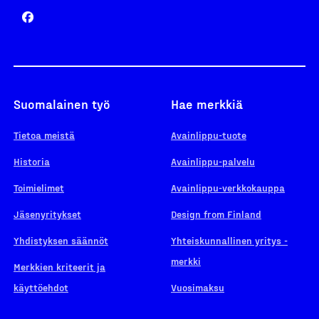
Suomalainen työ
Hae merkkiä
Tietoa meistä
Avainlippu-tuote
Historia
Avainlippu-palvelu
Toimielimet
Avainlippu-verkkokauppa
Jäsenyritykset
Design from Finland
Yhdistyksen säännöt
Yhteiskunnallinen yritys -
merkki
Merkkien kriteerit ja
käyttöehdot
Vuosimaksu