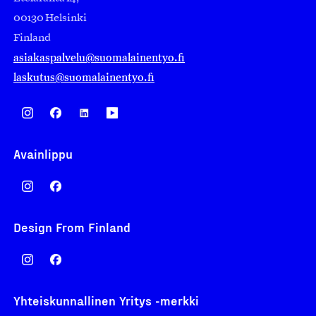
00130 Helsinki
Finland
asiakaspalvelu@suomalainentyo.fi
laskutus@suomalainentyo.fi
Avainlippu
Design From Finland
Yhteiskunnallinen Yritys -merkki