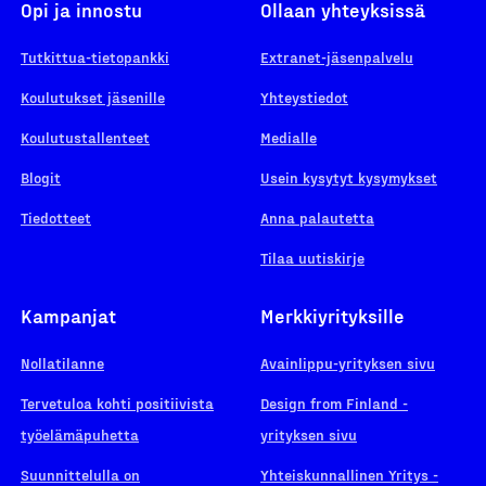
Opi ja innostu
Ollaan yhteyksissä
Tutkittua-tietopankki
Extranet-jäsenpalvelu
Koulutukset jäsenille
Yhteystiedot
Koulutustallenteet
Medialle
Blogit
Usein kysytyt kysymykset
Tiedotteet
Anna palautetta
Tilaa uutiskirje
Kampanjat
Merkkiyrityksille
Nollatilanne
Avainlippu-yrityksen sivu
Tervetuloa kohti positiivista
Design from Finland -
työelämäpuhetta
yrityksen sivu
Suunnittelulla on
Yhteiskunnallinen Yritys -