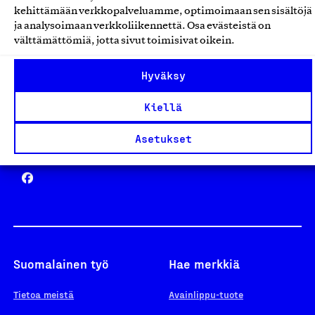
kehittämään verkkopalveluamme, optimoimaan sen sisältöjä
ja analysoimaan verkkoliikennettä. Osa evästeistä on
välttämättömiä, jotta sivut toimisivat oikein.
Design From Finland
Hyväksy
Kiellä
Asetukset
Yhteiskunnallinen Yritys -merkki
Suomalainen työ
Hae merkkiä
Tietoa meistä
Avainlippu-tuote