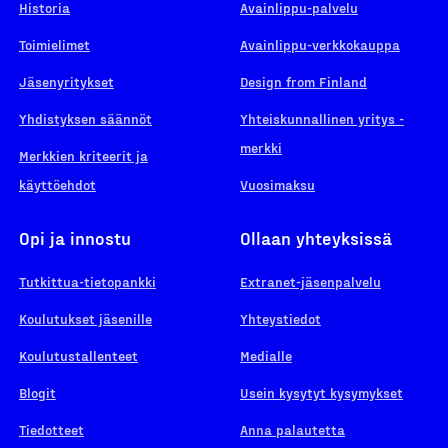
Historia
Avainlippu-palvelu
Toimielimet
Avainlippu-verkkokauppa
Jäsenyritykset
Design from Finland
Yhdistyksen säännöt
Yhteiskunnallinen yritys -
merkki
Merkkien kriteerit ja
käyttöehdot
Vuosimaksu
Opi ja innostu
Ollaan yhteyksissä
Tutkittua-tietopankki
Extranet-jäsenpalvelu
Koulutukset jäsenille
Yhteystiedot
Koulutustallenteet
Medialle
Blogit
Usein kysytyt kysymykset
Tiedotteet
Anna palautetta