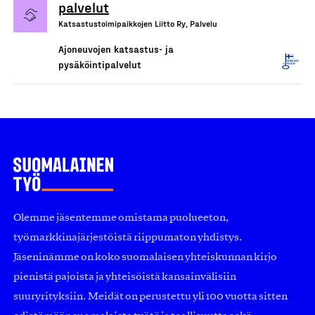
palvelut
Katsastustoimipaikkojen Liitto Ry, Palvelu
Ajoneuvojen katsastus- ja
pysäköintipalvelut
Olemme jäsentemme omistama puolueeton,
työmarkkinajärjestöistä riippumaton yhdistys.
Jäseninämme on koko suomalaisen yhteiskunnan kirjo
pienistä pajoista ja yhteisöistä kansainvälisiin
suuryrityksiin. Meidät on perustettu yli 100 vuotta sitten