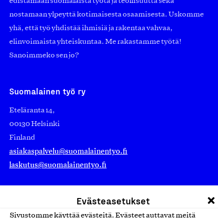
edistämään suomalaista työtä ja teollisuutta sekä
nostamaan ylpeyttä kotimaisesta osaamisesta. Uskomme
yhä, että työ yhdistää ihmisiä ja rakentaa vahvaa,
elinvoimaista yhteiskuntaa. Me rakastamme työtä!
Sanoimmeko sen jo?
Suomalainen työ ry
Eteläranta 14,
00130 Helsinki
Finland
asiakaspalvelu@suomalainentyo.fi
laskutus@suomalainentyo.fi
Evästeasetukset
Avainlippu
Sivustomme käyttää evästeitä. Evästeet auttavat meitä