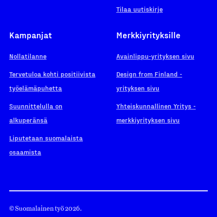
Tilaa uutiskirje
Kampanjat
Merkkiyrityksille
Nollatilanne
Avainlippu-yrityksen sivu
Tervetuloa kohti positiivista
Design from Finland -
työelämäpuhetta
yrityksen sivu
Suunnittelulla on
Yhteiskunnallinen Yritys -
alkuperänsä
merkkiyrityksen sivu
Liputetaan suomalaista
osaamista
© Suomalainen työ 2026.