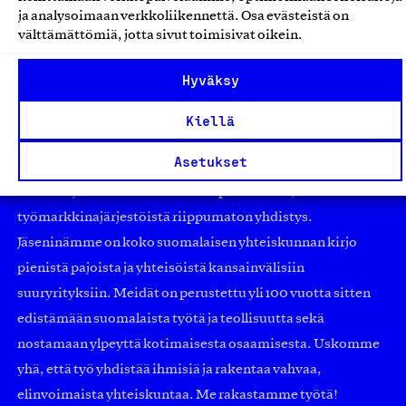
ja analysoimaan verkkoliikennettä. Osa evästeistä on
välttämättömiä, jotta sivut toimisivat oikein.
Hyväksy
Kiellä
Asetukset
Olemme jäsentemme omistama puolueeton,
työmarkkinajärjestöistä riippumaton yhdistys.
Jäseninämme on koko suomalaisen yhteiskunnan kirjo
pienistä pajoista ja yhteisöistä kansainvälisiin
suuryrityksiin. Meidät on perustettu yli 100 vuotta sitten
edistämään suomalaista työtä ja teollisuutta sekä
nostamaan ylpeyttä kotimaisesta osaamisesta. Uskomme
yhä, että työ yhdistää ihmisiä ja rakentaa vahvaa,
elinvoimaista yhteiskuntaa. Me rakastamme työtä!