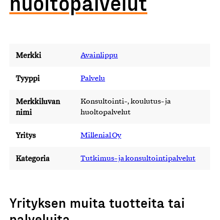
huoltopalvelut
Merkki
Avainlippu
Tyyppi
Palvelu
Merkkiluvan
Konsultointi-, koulutus- ja
nimi
huoltopalvelut
Yritys
Millenial Oy
Kategoria
Tutkimus- ja konsultointipalvelut
Yrityksen muita tuotteita tai
palveluita