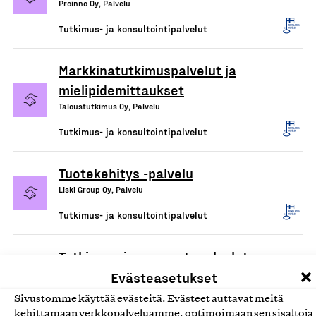
Proinno Oy, Palvelu
Tutkimus- ja konsultointipalvelut
Markkinatutkimuspalvelut ja
mielipidemittaukset
Taloustutkimus Oy, Palvelu
Tutkimus- ja konsultointipalvelut
Tuotekehitys -palvelu
Liski Group Oy, Palvelu
Tutkimus- ja konsultointipalvelut
Tutkimus- ja neuvontapalvelut
Kokemäenjoen vesistön vesiensuojeluyhdistys Ry,
Evästeasetukset
Palvelu
Sivustomme käyttää evästeitä. Evästeet auttavat meitä
Tutkimus- ja konsultointipalvelut
kehittämään verkkopalveluamme, optimoimaan sen sisältöjä