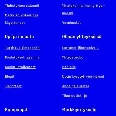
Yhdistyksen säännöt
Yhteiskunnallinen yritys -
merkki
Merkkien kriteerit ja
käyttöehdot
Vuosimaksu
Opi ja innostu
Ollaan yhteyksissä
Tutkittua-tietopankki
Extranet-jäsenpalvelu
Koulutukset jäsenille
Yhteystiedot
Koulutustallenteet
Medialle
Blogit
Usein kysytyt kysymykset
Tiedotteet
Anna palautetta
Tilaa uutiskirje
Kampanjat
Merkkiyrityksille