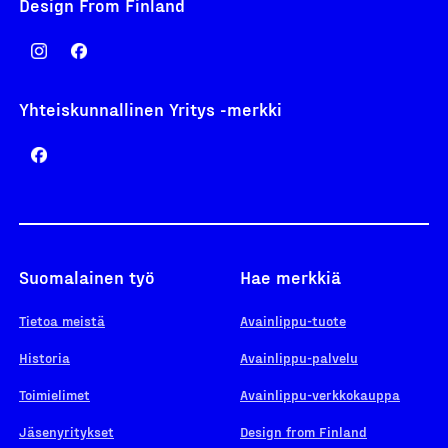
Design From Finland
Yhteiskunnallinen Yritys -merkki
Suomalainen työ
Hae merkkiä
Tietoa meistä
Avainlippu-tuote
Historia
Avainlippu-palvelu
Toimielimet
Avainlippu-verkkokauppa
Jäsenyritykset
Design from Finland