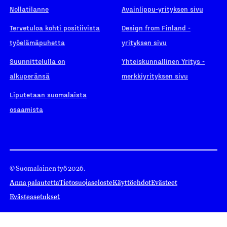
Nollatilanne
Avainlippu-yrityksen sivu
Tervetuloa kohti positiivista
Design from Finland -
työelämäpuhetta
yrityksen sivu
Suunnittelulla on
Yhteiskunnallinen Yritys -
alkuperänsä
merkkiyrityksen sivu
Liputetaan suomalaista
osaamista
© Suomalainen työ 2026.
Anna palautetta
Tietosuojaseloste
Käyttöehdot
Evästeet
Evästeasetukset