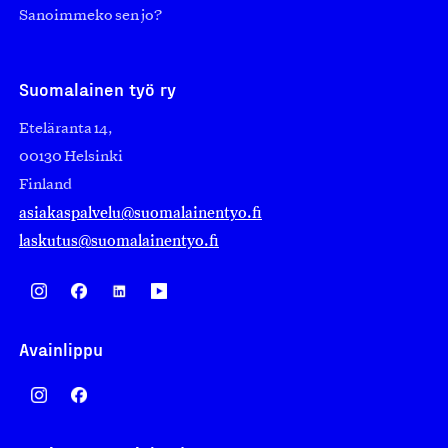
Sanoimmeko sen jo?
Suomalainen työ ry
Eteläranta 14,
00130 Helsinki
Finland
asiakaspalvelu@suomalainentyo.fi
laskutus@suomalainentyo.fi
Avainlippu