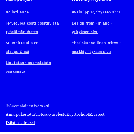
Nollatilanne
Avainlippu-yrityksen sivu
Tervetuloa kohti positiivista
Design from Finland -
työelämäpuhetta
yrityksen sivu
Suunnittelulla on
Yhteiskunnallinen Yritys -
alkuperänsä
merkkiyrityksen sivu
Liputetaan suomalaista
osaamista
© Suomalainen työ 2026.
Anna palautetta
Tietosuojaseloste
Käyttöehdot
Evästeet
Evästeasetukset