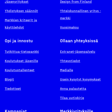
Jäsenyritykset
Design from Finland
Yhdistyksen säännöt
Yhteiskunnallinen yritys -
merkki
Merkkien kriteerit ja
käyttöehdot
Vuosimaksu
Opi ja innostu
Ollaan yhteyksissä
Tutkittua-tietopankki
Extranet-jäsenpalvelu
Koulutukset jäsenille
Yhteystiedot
Koulutustallenteet
Medialle
Blogit
Usein kysytyt kysymykset
Tiedotteet
Anna palautetta
Tilaa uutiskirje
Kampanjat
Merkkiyrityksille