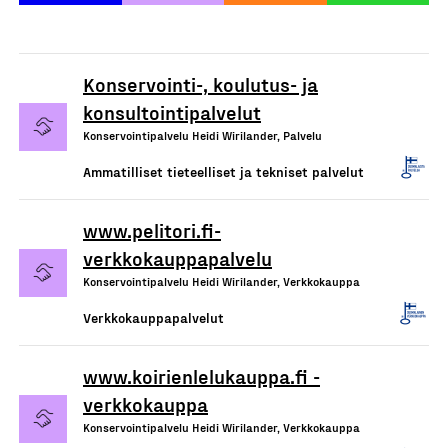
Konservointi-, koulutus- ja
konsultointipalvelut
Konservointipalvelu Heidi Wirilander, Palvelu
Ammatilliset tieteelliset ja tekniset palvelut
www.pelitori.fi-
verkkokauppapalvelu
Konservointipalvelu Heidi Wirilander, Verkkokauppa
Verkkokauppapalvelut
www.koirienlelukauppa.fi -
verkkokauppa
Konservointipalvelu Heidi Wirilander, Verkkokauppa