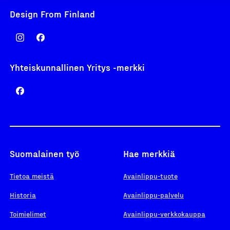
Design From Finland
Yhteiskunnallinen Yritys -merkki
Suomalainen työ
Hae merkkiä
Tietoa meistä
Avainlippu-tuote
Historia
Avainlippu-palvelu
Toimielimet
Avainlippu-verkkokauppa