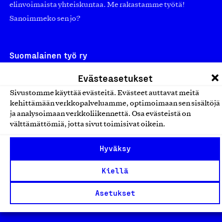
elinvoimaista yhteiskuntaa. Me rakastamme työtä!
Sanoimmeko sen jo?
Suomalainen työ ry
Eteläranta 14,
Evästeasetukset
00130 Helsinki
Sivustomme käyttää evästeitä. Evästeet auttavat meitä
Finland
kehittämään verkkopalveluamme, optimoimaan sen sisältöjä
ja analysoimaan verkkoliikennettä. Osa evästeistä on
asiakaspalvelu@suomalainentyo.fi
välttämättömiä, jotta sivut toimisivat oikein.
laskutus@suomalainentyo.fi
Hyväksy
Kiellä
Avainlippu
Asetukset