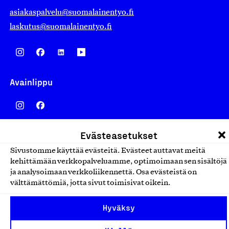
asiakaspalvelu@suomalainentyo.fi
laskutus@suomalainentyo.fi
Avainlippu
Evästeasetukset
Design From Finland
Sivustomme käyttää evästeitä. Evästeet auttavat meitä
kehittämään verkkopalveluamme, optimoimaan sen sisältöjä
ja analysoimaan verkkoliikennettä. Osa evästeistä on
välttämättömiä, jotta sivut toimisivat oikein.
Yhteiskunnallinen Yritys -merkki
Hyväksy