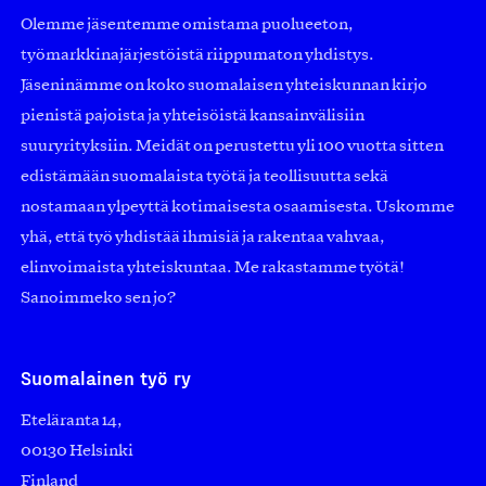
Olemme jäsentemme omistama puolueeton,
työmarkkinajärjestöistä riippumaton yhdistys.
Jäseninämme on koko suomalaisen yhteiskunnan kirjo
pienistä pajoista ja yhteisöistä kansainvälisiin
suuryrityksiin. Meidät on perustettu yli 100 vuotta sitten
edistämään suomalaista työtä ja teollisuutta sekä
nostamaan ylpeyttä kotimaisesta osaamisesta. Uskomme
yhä, että työ yhdistää ihmisiä ja rakentaa vahvaa,
elinvoimaista yhteiskuntaa. Me rakastamme työtä!
Sanoimmeko sen jo?
Suomalainen työ ry
Eteläranta 14,
00130 Helsinki
Finland