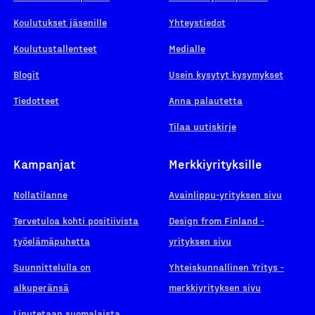
Koulutukset jäsenille
Yhteystiedot
Koulutustallenteet
Medialle
Blogit
Usein kysytyt kysymykset
Tiedotteet
Anna palautetta
Tilaa uutiskirje
Kampanjat
Merkkiyrityksille
Nollatilanne
Avainlippu-yrityksen sivu
Tervetuloa kohti positiivista
Design from Finland -
työelämäpuhetta
yrityksen sivu
Suunnittelulla on
Yhteiskunnallinen Yritys -
alkuperänsä
merkkiyrityksen sivu
Liputetaan suomalaista