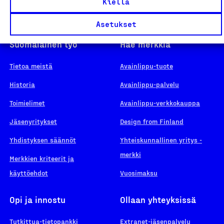
Kiellä
Asetukset
Suomalainen työ
Hae merkkiä
Tietoa meistä
Avainlippu-tuote
Historia
Avainlippu-palvelu
Toimielimet
Avainlippu-verkkokauppa
Jäsenyritykset
Design from Finland
Yhdistyksen säännöt
Yhteiskunnallinen yritys -
merkki
Merkkien kriteerit ja
käyttöehdot
Vuosimaksu
Opi ja innostu
Ollaan yhteyksissä
Tutkittua-tietopankki
Extranet-jäsenpalvelu