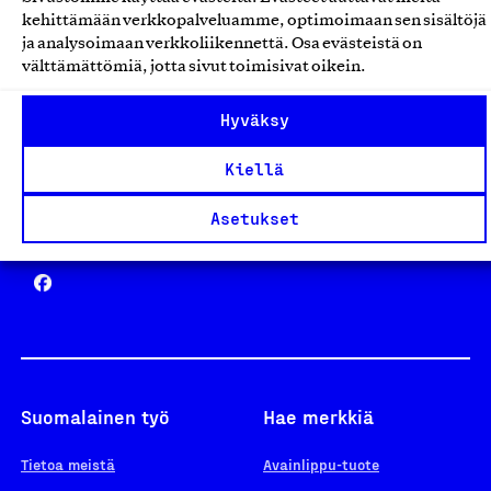
Avainlippu
kehittämään verkkopalveluamme, optimoimaan sen sisältöjä
ja analysoimaan verkkoliikennettä. Osa evästeistä on
välttämättömiä, jotta sivut toimisivat oikein.
Design From Finland
Hyväksy
Kiellä
Asetukset
Yhteiskunnallinen Yritys -merkki
Suomalainen työ
Hae merkkiä
Tietoa meistä
Avainlippu-tuote