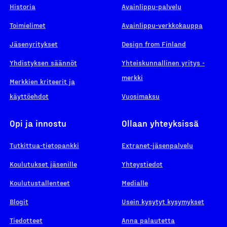
Historia
Avainlippu-palvelu
Toimielimet
Avainlippu-verkkokauppa
Jäsenyritykset
Design from Finland
Yhdistyksen säännöt
Yhteiskunnallinen yritys -
merkki
Merkkien kriteerit ja
käyttöehdot
Vuosimaksu
Opi ja innostu
Ollaan yhteyksissä
Tutkittua-tietopankki
Extranet-jäsenpalvelu
Koulutukset jäsenille
Yhteystiedot
Koulutustallenteet
Medialle
Blogit
Usein kysytyt kysymykset
Tiedotteet
Anna palautetta