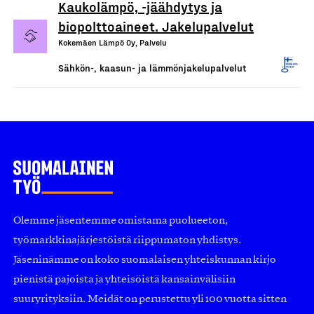
Kaukolämpö, -jäähdytys ja
biopolttoaineet. Jakelupalvelut
Kokemäen Lämpö Oy, Palvelu
Sähkön-, kaasun- ja lämmönjakelupalvelut
Olemme jäsentemme omistama puolueeton,
työmarkkinajärjestöistä riippumaton yhdistys.
Jäseninämme on koko suomalaisen yhteiskunnan kirjo
pienistä pajoista ja yhteisöistä kansainvälisiin
suuryrityksiin. Meidät on perustettu yli 100 vuotta sitten