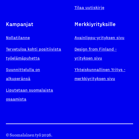
Tilaa uutiskirje
Kampanjat
Merkkiyrityksille
Nollatilanne
Avainlippu-yrityksen sivu
Tervetuloa kohti positiivista
Design from Finland -
työelämäpuhetta
yrityksen sivu
Suunnittelulla on
Yhteiskunnallinen Yritys -
alkuperänsä
merkkiyrityksen sivu
Liputetaan suomalaista
osaamista
© Suomalainen työ 2026.