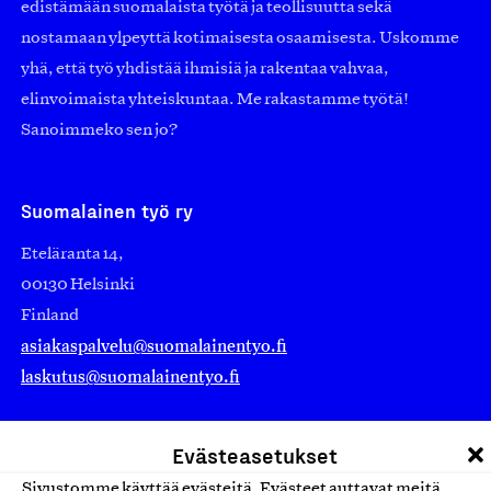
edistämään suomalaista työtä ja teollisuutta sekä
nostamaan ylpeyttä kotimaisesta osaamisesta. Uskomme
yhä, että työ yhdistää ihmisiä ja rakentaa vahvaa,
elinvoimaista yhteiskuntaa. Me rakastamme työtä!
Sanoimmeko sen jo?
Suomalainen työ ry
Eteläranta 14,
00130 Helsinki
Finland
asiakaspalvelu@suomalainentyo.fi
laskutus@suomalainentyo.fi
Evästeasetukset
Sivustomme käyttää evästeitä. Evästeet auttavat meitä