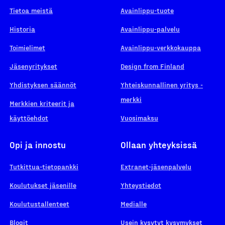
Tietoa meistä
Avainlippu-tuote
Historia
Avainlippu-palvelu
Toimielimet
Avainlippu-verkkokauppa
Jäsenyritykset
Design from Finland
Yhdistyksen säännöt
Yhteiskunnallinen yritys -
merkki
Merkkien kriteerit ja
käyttöehdot
Vuosimaksu
Opi ja innostu
Ollaan yhteyksissä
Tutkittua-tietopankki
Extranet-jäsenpalvelu
Koulutukset jäsenille
Yhteystiedot
Koulutustallenteet
Medialle
Blogit
Usein kysytyt kysymykset