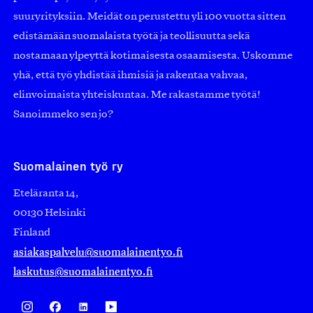
suuryrityksiin. Meidät on perustettu yli 100 vuotta sitten
edistämään suomalaista työtä ja teollisuutta sekä
nostamaan ylpeyttä kotimaisesta osaamisesta. Uskomme
yhä, että työ yhdistää ihmisiä ja rakentaa vahvaa,
elinvoimaista yhteiskuntaa. Me rakastamme työtä!
Sanoimmeko sen jo?
Suomalainen työ ry
Eteläranta 14,
00130 Helsinki
Finland
asiakaspalvelu@suomalainentyo.fi
laskutus@suomalainentyo.fi