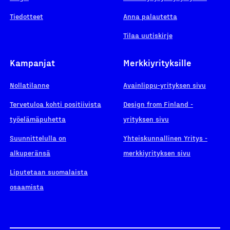
Tiedotteet
Anna palautetta
Tilaa uutiskirje
Kampanjat
Merkkiyrityksille
Nollatilanne
Avainlippu-yrityksen sivu
Tervetuloa kohti positiivista
Design from Finland -
työelämäpuhetta
yrityksen sivu
Suunnittelulla on
Yhteiskunnallinen Yritys -
alkuperänsä
merkkiyrityksen sivu
Liputetaan suomalaista
osaamista