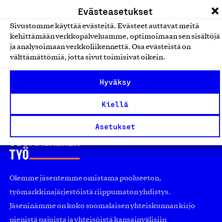
Evästeasetukset
Kellot ja korut
Sivustomme käyttää evästeitä. Evästeet auttavat meitä
kehittämään verkkopalveluamme, optimoimaan sen sisältöjä
Suomessa käsintehdyt korut
ja analysoimaan verkkoliikennettä. Osa evästeistä on
Earlicious, Tuote
välttämättömiä, jotta sivut toimisivat oikein.
Kellot ja korut
Hyväksy
Kiellä
Asetukset
Olemme jäsentemme omistama puolueeton,
työmarkkinajärjestöistä riippumaton yhdistys.
Jäseninämme on koko suomalaisen yhteiskunnan kirjo
pienistä pajoista ja yhteisöistä kansainvälisiin