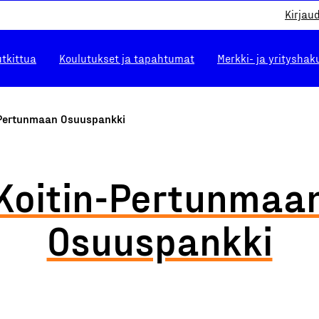
Kirjau
utkittua
Koulutukset ja tapahtumat
Merkki- ja yrityshak
-Pertunmaan Osuuspankki
Koitin-Pertunmaa
Osuuspankki