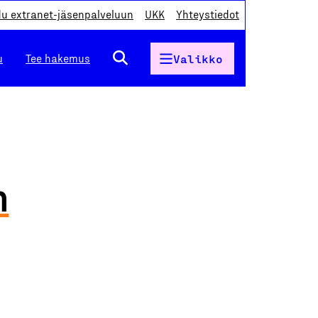
du extranet-jäsenpalveluun
UKK
Yhteystiedot
u
Tee hakemus
Valikko
n