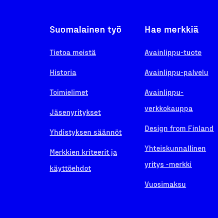
Suomalainen työ
Hae merkkiä
Tietoa meistä
Avainlippu-tuote
Historia
Avainlippu-palvelu
Toimielimet
Avainlippu-
verkkokauppa
Jäsenyritykset
Design from Finland
Yhdistyksen säännöt
Yhteiskunnallinen
Merkkien kriteerit ja
yritys -merkki
käyttöehdot
Vuosimaksu