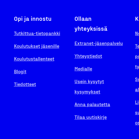
Opi ja innostu
Ollaan
K
yhteyksissä
Tutkittua-tietopankki
N
Extranet-jäsenpalvelu
Koulutukset jäsenille
T
Yhteystiedot
p
Koulutustallenteet
t
Medialle
Blogit
S
Usein kysytyt
Tiedotteet
a
kysymykset
L
Anna palautetta
s
Tilaa uutiskirje
o