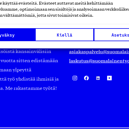
käyttää evästeitä. Evästeet auttavat meitä kehittämään
Suomalainen työ ry
luamme, optimoimaan sen sisältöjä ja analysoimaan verkkoliike
n välttämättömiä, jotta sivut toimisivat oikein.
Eteläranta 14,
työmarkkinajärjestöistä
00130 Helsinki
yväksy
Kiellä
Asetuk
ko suomalaisen
Finland
asiakaspalvelu@suomalai
isöistä kansainvälisiin
laskutus@suomalainentyo
0 vuotta sitten edistämään
amaan ylpeyttä
ä työ yhdistää ihmisiä ja
aa. Me rakastamme työtä!