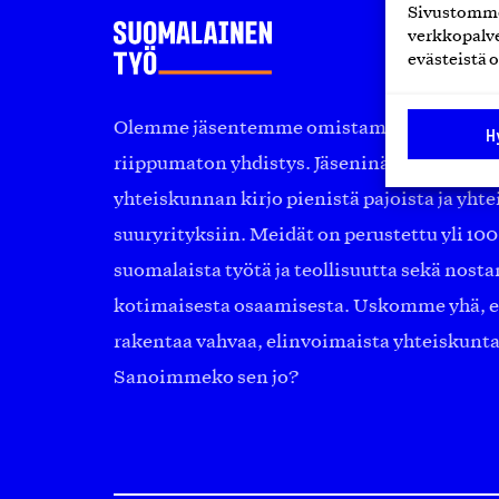
Sivustomme 
verkkopalve
evästeistä o
Olemme jäsentemme omistama puolueeton, 
H
riippumaton yhdistys. Jäseninämme on ko
yhteiskunnan kirjo pienistä pajoista ja yhte
suuryrityksiin. Meidät on perustettu yli 10
suomalaista työtä ja teollisuutta sekä nost
kotimaisesta osaamisesta. Uskomme yhä, ett
rakentaa vahvaa, elinvoimaista yhteiskunt
Sanoimmeko sen jo?