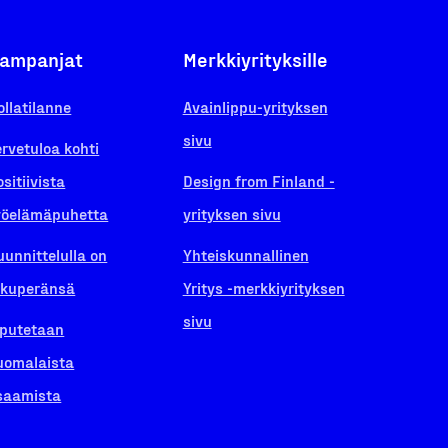
ampanjat
Merkkiyrityksille
ollatilanne
Avainlippu-yrityksen
sivu
ervetuloa kohti
ositiivista
Design from Finland -
yöelämäpuhetta
yrityksen sivu
uunnittelulla on
Yhteiskunnallinen
lkuperänsä
Yritys -merkkiyrityksen
sivu
iputetaan
uomalaista
saamista