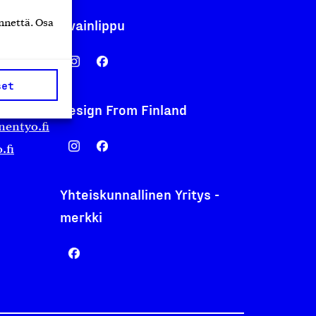
Avainlippu
nnettä. Osa
set
Design From Finland
nentyo.fi
.fi
Yhteiskunnallinen Yritys -
merkki