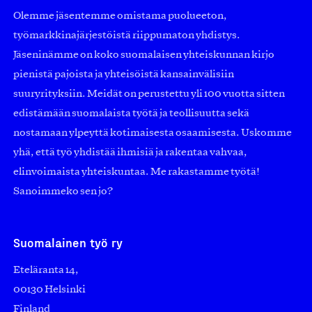
Olemme jäsentemme omistama puolueeton,
työmarkkinajärjestöistä riippumaton yhdistys.
Jäseninämme on koko suomalaisen yhteiskunnan kirjo
pienistä pajoista ja yhteisöistä kansainvälisiin
suuryrityksiin. Meidät on perustettu yli 100 vuotta sitten
edistämään suomalaista työtä ja teollisuutta sekä
nostamaan ylpeyttä kotimaisesta osaamisesta. Uskomme
yhä, että työ yhdistää ihmisiä ja rakentaa vahvaa,
elinvoimaista yhteiskuntaa. Me rakastamme työtä!
Sanoimmeko sen jo?
Suomalainen työ ry
Eteläranta 14,
00130 Helsinki
Finland