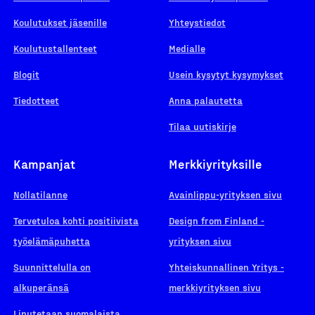
Koulutukset jäsenille
Yhteystiedot
Koulutustallenteet
Medialle
Blogit
Usein kysytyt kysymykset
Tiedotteet
Anna palautetta
Tilaa uutiskirje
Kampanjat
Merkkiyrityksille
Nollatilanne
Avainlippu-yrityksen sivu
Tervetuloa kohti positiivista
Design from Finland -
työelämäpuhetta
yrityksen sivu
Suunnittelulla on
Yhteiskunnallinen Yritys -
alkuperänsä
merkkiyrityksen sivu
Liputetaan suomalaista