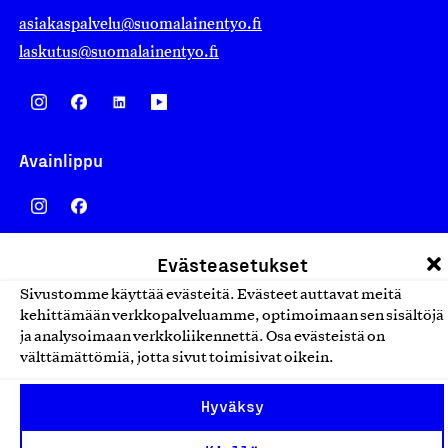
asiakaspalvelu@suomalainentyo.fi
laskutus@suomalainentyo.fi
Avainlippu
Evästeasetukset
Design From Finland
Sivustomme käyttää evästeitä. Evästeet auttavat meitä
kehittämään verkkopalveluamme, optimoimaan sen sisältöjä
ja analysoimaan verkkoliikennettä. Osa evästeistä on
välttämättömiä, jotta sivut toimisivat oikein.
Yhteiskunnallinen Yritys -merkki
Hyväksy