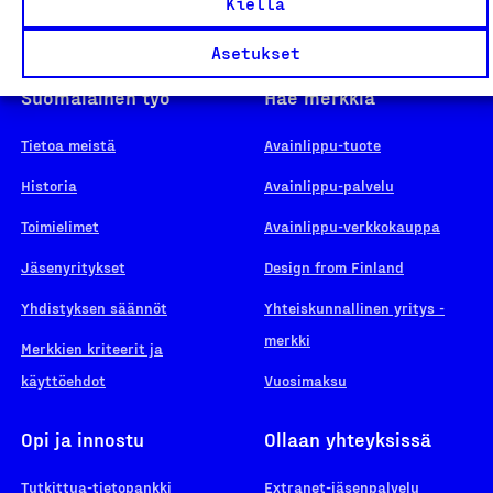
Kiellä
Asetukset
Suomalainen työ
Hae merkkiä
Tietoa meistä
Avainlippu-tuote
Historia
Avainlippu-palvelu
Toimielimet
Avainlippu-verkkokauppa
Jäsenyritykset
Design from Finland
Yhdistyksen säännöt
Yhteiskunnallinen yritys -
merkki
Merkkien kriteerit ja
käyttöehdot
Vuosimaksu
Opi ja innostu
Ollaan yhteyksissä
Tutkittua-tietopankki
Extranet-jäsenpalvelu