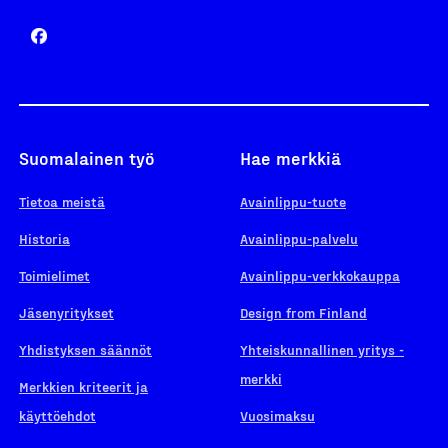
Suomalainen työ
Hae merkkiä
Tietoa meistä
Avainlippu-tuote
Historia
Avainlippu-palvelu
Toimielimet
Avainlippu-verkkokauppa
Jäsenyritykset
Design from Finland
Yhdistyksen säännöt
Yhteiskunnallinen yritys -
merkki
Merkkien kriteerit ja
käyttöehdot
Vuosimaksu