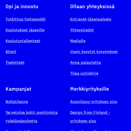
Opi ja innostu
Ollaan yhteyksissä
Tutkittua-tietopankki
Extranet-jäsenpalvelu
Koulutukset jäsenille
Yhteystiedot
Koulutustallenteet
Medialle
Blogit
Usein kysytyt kysymykset
Tiedotteet
Anna palautetta
Tilaa uutiskirje
Kampanjat
Merkkiyrityksille
Nollatilanne
Avainlippu-yrityksen sivu
Tervetuloa kohti positiivista
Design from Finland -
työelämäpuhetta
yrityksen sivu