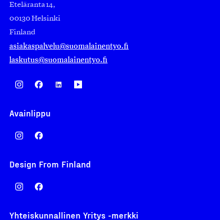
Eteläranta 14,
00130 Helsinki
Finland
asiakaspalvelu@suomalainentyo.fi
laskutus@suomalainentyo.fi
Avainlippu
Design From Finland
Yhteiskunnallinen Yritys -merkki