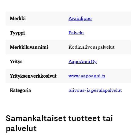
Merkki
Avainlippu
Tyyppi
Palvelu
Merkkiluvan nimi
Kodin siivouspalvelut
Yritys
AapoAnni Oy
Yrityksen verkkosivut
www.aapoanni.fi
Kategoria
Siivous- ja pesulapalvelut
Samankaltaiset tuotteet tai
palvelut