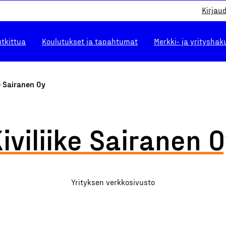
Kirjau
utkittua
Koulutukset ja tapahtumat
Merkki- ja yrityshak
ke Sairanen Oy
iviliike Sairanen 
Yrityksen verkkosivusto