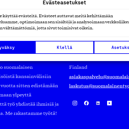
Evästeasetukset
käyttää evästeitä. Evästeet auttavat meitä kehittämään
luamme, optimoimaan sen sisältöjä ja analysoimaan verkkoliike
n välttämättömiä, jotta sivut toimisivat oikein.
Suomalainen työ ry
yväksy
Kiellä
Asetuk
Eteläranta 14,
työmarkkinajärjestöistä
00130 Helsinki
ko suomalaisen
Finland
asiakaspalvelu@suomalai
isöistä kansainvälisiin
laskutus@suomalainentyo
0 vuotta sitten edistämään
amaan ylpeyttä
ä työ yhdistää ihmisiä ja
aa. Me rakastamme työtä!