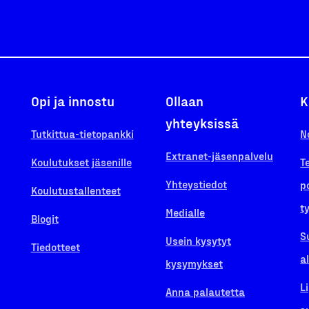
Opi ja innostu
Ollaan
K
yhteyksissä
Tutkittua-tietopankki
N
Extranet-jäsenpalvelu
Koulutukset jäsenille
T
Yhteystiedot
p
Koulutustallenteet
t
Medialle
Blogit
S
Usein kysytyt
Tiedotteet
a
kysymykset
L
Anna palautetta