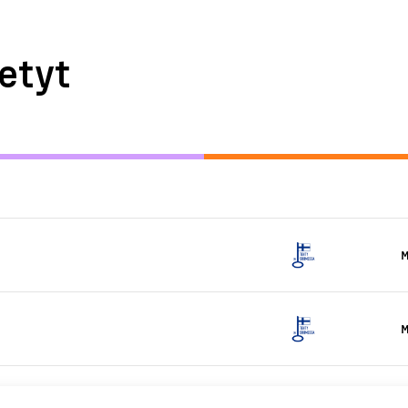
etyt
M
M