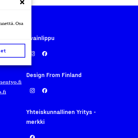
nnettä. Osa
Avainlippu
set
Design From Finland
nentyo.fi
.fi
Yhteiskunnallinen Yritys -
merkki