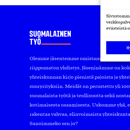
Sivustomme 
verkkopalve
evästeistä o
H
Olemme jäsentemme omistama puolueeton, 
riippumaton yhdistys. Jäseninämme on ko
yhteiskunnan kirjo pienistä pajoista ja yhte
suuryrityksiin. Meidät on perustettu yli 10
suomalaista työtä ja teollisuutta sekä nost
kotimaisesta osaamisesta. Uskomme yhä, ett
rakentaa vahvaa, elinvoimaista yhteiskunt
Sanoimmeko sen jo?