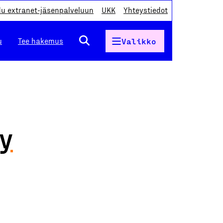
du extranet-jäsenpalveluun
UKK
Yhteystiedot
u
Tee hakemus
Valikko
Oy