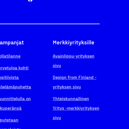
ampanjat
Merkkiyrityksille
ollatilanne
Avainlippu-yrityksen
sivu
ervetuloa kohti
ositiivista
Design from Finland -
yöelämäpuhetta
yrityksen sivu
uunnittelulla on
Yhteiskunnallinen
lkuperänsä
Yritys -merkkiyrityksen
sivu
iputetaan