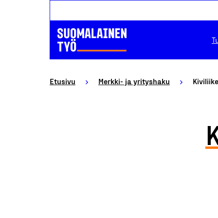
T
Etusivu
Merkki- ja yrityshaku
Kivilii
K