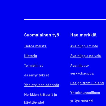
Suomalainen työ
Hae merkkiä
Tietoa meistä
Avainlippu-tuote
Historia
Avainlippu-palvelu
Toimielimet
Avainlippu-
verkkokauppa
Jäsenyritykset
Design from Finland
Yhdistyksen säännöt
Yhteiskunnallinen
Merkkien kriteerit ja
yritys -merkki
käyttöehdot