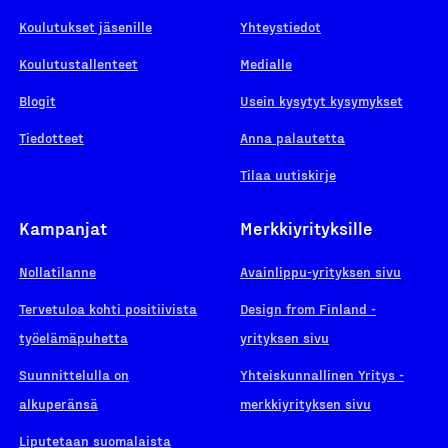
Koulutukset jäsenille
Yhteystiedot
Koulutustallenteet
Medialle
Blogit
Usein kysytyt kysymykset
Tiedotteet
Anna palautetta
Tilaa uutiskirje
Kampanjat
Merkkiyrityksille
Nollatilanne
Avainlippu-yrityksen sivu
Tervetuloa kohti positiivista
Design from Finland -
työelämäpuhetta
yrityksen sivu
Suunnittelulla on
Yhteiskunnallinen Yritys -
alkuperänsä
merkkiyrityksen sivu
Liputetaan suomalaista