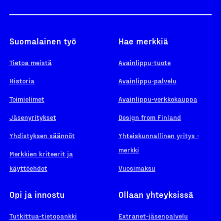
Suomalainen työ
Hae merkkiä
Tietoa meistä
Avainlippu-tuote
Historia
Avainlippu-palvelu
Toimielimet
Avainlippu-verkkokauppa
Jäsenyritykset
Design from Finland
Yhdistyksen säännöt
Yhteiskunnallinen yritys -
merkki
Merkkien kriteerit ja
käyttöehdot
Vuosimaksu
Opi ja innostu
Ollaan yhteyksissä
Tutkittua-tietopankki
Extranet-jäsenpalvelu