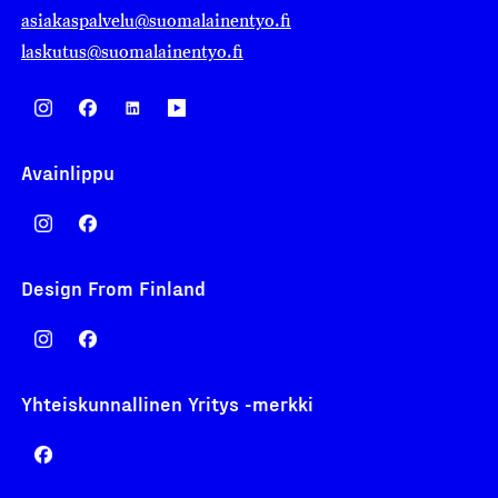
asiakaspalvelu@suomalainentyo.fi
laskutus@suomalainentyo.fi
Avainlippu
Design From Finland
Yhteiskunnallinen Yritys -merkki