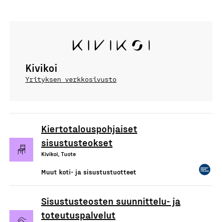
Kivikoi
Yrityksen verkkosivusto
Kiertotalouspohjaiset
sisustusteokset
Kivikoi, Tuote
Muut koti- ja sisustustuotteet
Sisustusteosten suunnittelu- ja
toteutuspalvelut