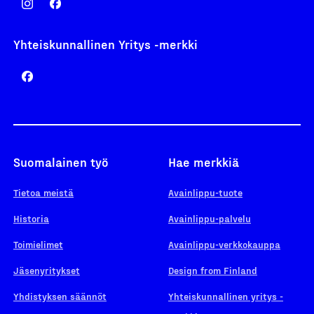
Yhteiskunnallinen Yritys -merkki
Suomalainen työ
Hae merkkiä
Tietoa meistä
Avainlippu-tuote
Historia
Avainlippu-palvelu
Toimielimet
Avainlippu-verkkokauppa
Jäsenyritykset
Design from Finland
Yhdistyksen säännöt
Yhteiskunnallinen yritys -