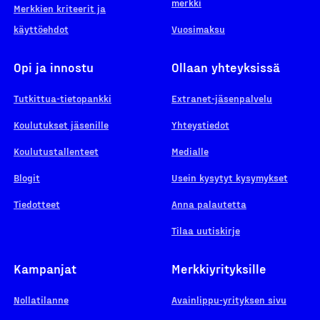
merkki
Merkkien kriteerit ja
käyttöehdot
Vuosimaksu
Opi ja innostu
Ollaan yhteyksissä
Tutkittua-tietopankki
Extranet-jäsenpalvelu
Koulutukset jäsenille
Yhteystiedot
Koulutustallenteet
Medialle
Blogit
Usein kysytyt kysymykset
Tiedotteet
Anna palautetta
Tilaa uutiskirje
Kampanjat
Merkkiyrityksille
Nollatilanne
Avainlippu-yrityksen sivu