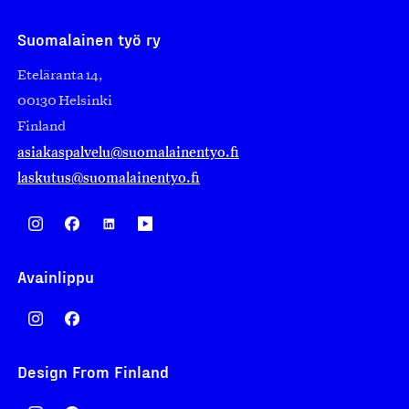
Suomalainen työ ry
Eteläranta 14,
00130 Helsinki
Finland
asiakaspalvelu@suomalainentyo.fi
laskutus@suomalainentyo.fi
Avainlippu
Design From Finland