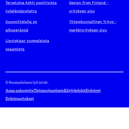
Tervetuloa kohti positiivista
Design from Finland -
työelämäpuhetta
yrityksen sivu
Suunnittelulla on
Yhteiskunnallinen Yritys -
alkuperänsä
merkkiyrityksen sivu
Liputetaan suomalaista
osaamista
© Suomalainen työ 2026.
Anna palautetta
Tietosuojaseloste
Käyttöehdot
Evästeet
Evästeasetukset