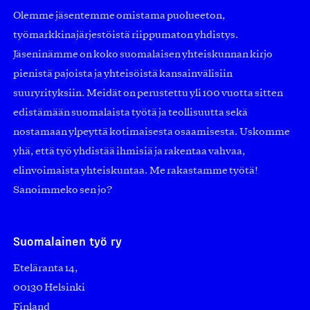
Olemme jäsentemme omistama puolueeton,
työmarkkinajärjestöistä riippumaton yhdistys.
Jäseninämme on koko suomalaisen yhteiskunnan kirjo
pienistä pajoista ja yhteisöistä kansainvälisiin
suuryrityksiin. Meidät on perustettu yli 100 vuotta sitten
edistämään suomalaista työtä ja teollisuutta sekä
nostamaan ylpeyttä kotimaisesta osaamisesta. Uskomme
yhä, että työ yhdistää ihmisiä ja rakentaa vahvaa,
elinvoimaista yhteiskuntaa. Me rakastamme työtä!
Sanoimmeko sen jo?
Suomalainen työ ry
Eteläranta 14,
00130 Helsinki
Finland