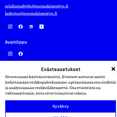
asiakaspalvelu@suomalainentyo.fi
laskutus@suomalainentyo.fi
Avainlippu
Evästeasetukset
Design From Finland
Sivustomme käyttää evästeitä. Evästeet auttavat meitä
kehittämään verkkopalveluamme, optimoimaan sen sisältöjä
ja analysoimaan verkkoliikennettä. Osa evästeistä on
välttämättömiä, jotta sivut toimisivat oikein.
Yhteiskunnallinen Yritys -merkki
Hyväksy