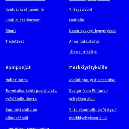
Koulutukset jäsenille
Yhteystiedot
Koulutustallenteet
Medialle
Blogit
Usein kysytyt kysymykset
Tiedotteet
Anna palautetta
Tilaa uutiskirje
Kampanjat
Merkkiyrityksille
Nollatilanne
Avainlippu-yrityksen sivu
Tervetuloa kohti positiivista
Design from Finland -
työelämäpuhetta
yrityksen sivu
Suunnittelulla on
Yhteiskunnallinen Yritys -
alkuperänsä
merkkiyrityksen sivu
Liputetaan suomalaista