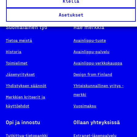
Kiellä
Asetukset
Suomalainen työ
Hae merkkiä
Tietoa meistä
Avainlippu-tuote
Historia
Avainlippu-palvelu
Toimielimet
Avainlippu-verkkokauppa
Jäsenyritykset
Design from Finland
Yhdistyksen säännöt
Yhteiskunnallinen yritys -
merkki
Merkkien kriteerit ja
käyttöehdot
Vuosimaksu
Opi ja innostu
Ollaan yhteyksissä
Tutkittua-tietopankki
Extranet-jäsenpalvelu