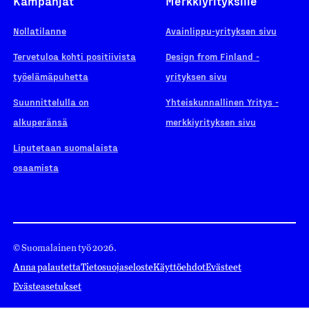
Kampanjat
Merkkiyrityksille
Nollatilanne
Avainlippu-yrityksen sivu
Tervetuloa kohti positiivista
Design from Finland -
työelämäpuhetta
yrityksen sivu
Suunnittelulla on
Yhteiskunnallinen Yritys -
alkuperänsä
merkkiyrityksen sivu
Liputetaan suomalaista
osaamista
© Suomalainen työ 2026.
Anna palautetta
Tietosuojaseloste
Käyttöehdot
Evästeet
Evästeasetukset