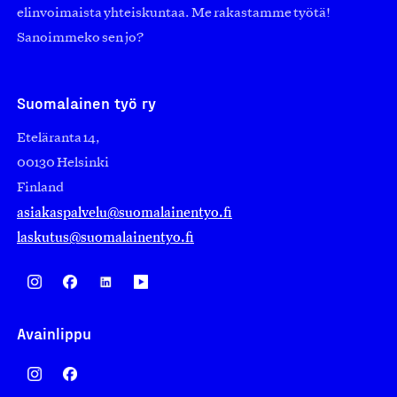
elinvoimaista yhteiskuntaa. Me rakastamme työtä!
Sanoimmeko sen jo?
Suomalainen työ ry
Eteläranta 14,
00130 Helsinki
Finland
asiakaspalvelu@suomalainentyo.fi
laskutus@suomalainentyo.fi
Avainlippu