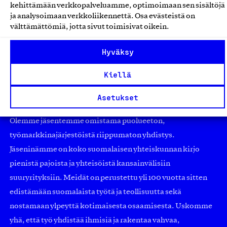
kehittämään verkkopalveluamme, optimoimaan sen sisältöjä
Verkkokauppapalvelut
ja analysoimaan verkkoliikennettä. Osa evästeistä on
välttämättömiä, jotta sivut toimisivat oikein.
Hyväksy
Kiellä
Asetukset
Olemme jäsentemme omistama puolueeton,
työmarkkinajärjestöistä riippumaton yhdistys.
Jäseninämme on koko suomalaisen yhteiskunnan kirjo
pienistä pajoista ja yhteisöistä kansainvälisiin
suuryrityksiin. Meidät on perustettu yli 100 vuotta sitten
edistämään suomalaista työtä ja teollisuutta sekä
nostamaan ylpeyttä kotimaisesta osaamisesta. Uskomme
yhä, että työ yhdistää ihmisiä ja rakentaa vahvaa,