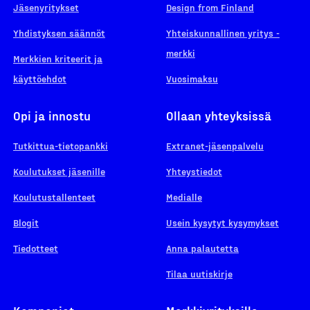
Jäsenyritykset
Design from Finland
Yhdistyksen säännöt
Yhteiskunnallinen yritys -
merkki
Merkkien kriteerit ja
käyttöehdot
Vuosimaksu
Opi ja innostu
Ollaan yhteyksissä
Tutkittua-tietopankki
Extranet-jäsenpalvelu
Koulutukset jäsenille
Yhteystiedot
Koulutustallenteet
Medialle
Blogit
Usein kysytyt kysymykset
Tiedotteet
Anna palautetta
Tilaa uutiskirje