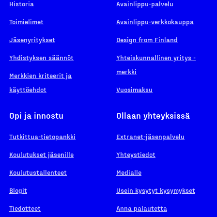
Historia
Avainlippu-palvelu
Toimielimet
Avainlippu-verkkokauppa
Jäsenyritykset
Design from Finland
Yhdistyksen säännöt
Yhteiskunnallinen yritys -
merkki
Merkkien kriteerit ja
käyttöehdot
Vuosimaksu
Opi ja innostu
Ollaan yhteyksissä
Tutkittua-tietopankki
Extranet-jäsenpalvelu
Koulutukset jäsenille
Yhteystiedot
Koulutustallenteet
Medialle
Blogit
Usein kysytyt kysymykset
Tiedotteet
Anna palautetta