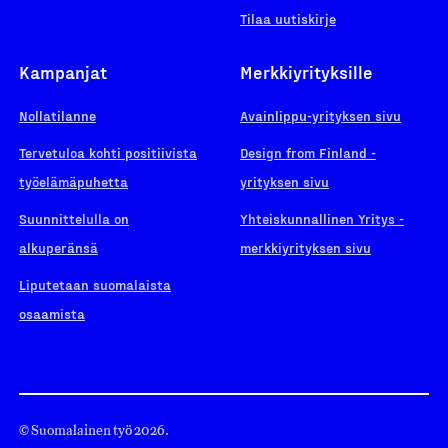
Tilaa uutiskirje
Kampanjat
Merkkiyrityksille
Nollatilanne
Avainlippu-yrityksen sivu
Tervetuloa kohti positiivista
Design from Finland -
työelämäpuhetta
yrityksen sivu
Suunnittelulla on
Yhteiskunnallinen Yritys -
alkuperänsä
merkkiyrityksen sivu
Liputetaan suomalaista
osaamista
© Suomalainen työ 2026.