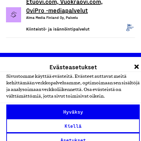
Etuovi.com, Vuokraovi.com,
OviPro -mediapalvelut
Alma Media Finland Oy, Palvelu
Kiinteistö- ja isännöintipalvelut
Evästeasetukset
Sivustomme käyttää evästeitä. Evästeet auttavat meitä
kehittämään verkkopalveluamme, optimoimaan sen sisältöjä
ja analysoimaan verkkoliikennettä. Osa evästeistä on
välttämättömiä, jotta sivut toimisivat oikein.
Olemme jäsentemme omistama puolueeton,
työmarkkinajärjestöistä riippumaton yhdistys.
Hyväksy
Jäseninämme on koko suomalaisen yhteiskunnan kirjo
pienistä pajoista ja yhteisöistä kansainvälisiin
Kiellä
suuryrityksiin. Meidät on perustettu yli 100 vuotta sitten
Asetukset