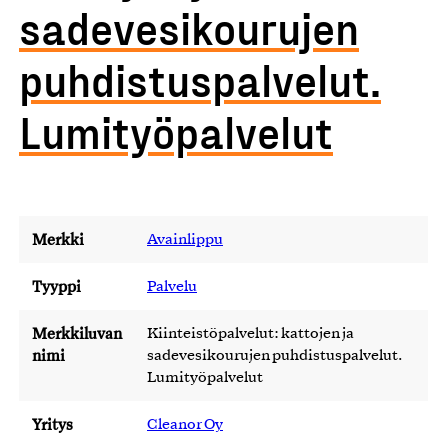
sadevesikourujen
puhdistuspalvelut.
Lumityöpalvelut
Merkki
Avainlippu
Tyyppi
Palvelu
Merkkiluvan
Kiinteistöpalvelut: kattojen ja
nimi
sadevesikourujen puhdistuspalvelut.
Lumityöpalvelut
Yritys
Cleanor Oy