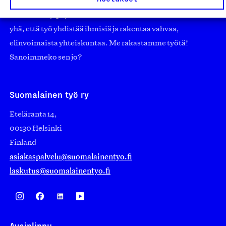
edistämään suomalaista työtä ja teollisuutta sekä
nostamaan ylpeyttä kotimaisesta osaamisesta. Uskomme
yhä, että työ yhdistää ihmisiä ja rakentaa vahvaa,
elinvoimaista yhteiskuntaa. Me rakastamme työtä!
Sanoimmeko sen jo?
Suomalainen työ ry
Eteläranta 14,
00130 Helsinki
Finland
asiakaspalvelu@suomalainentyo.fi
laskutus@suomalainentyo.fi
Avainlippu