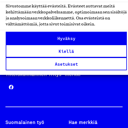
Sivustomme käyttää evästeitä. Evästeet auttavat meitä
kehittämään verkkopalveluamme, optimoimaan sen sisältöjä
Avainlippu
ja analysoimaan verkkoliikennettä. Osa evästeistä on
välttämättömiä, jotta sivut toimisivat oikein.
Hyväksy
Design From Finland
Kiellä
Asetukset
Yhteiskunnallinen Yritys -merkki
Suomalainen työ
Hae merkkiä