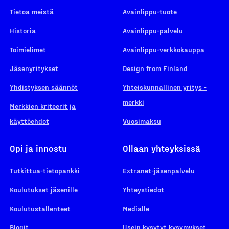
Tietoa meistä
Avainlippu-tuote
Historia
Avainlippu-palvelu
Toimielimet
Avainlippu-verkkokauppa
Jäsenyritykset
Design from Finland
Yhdistyksen säännöt
Yhteiskunnallinen yritys -
merkki
Merkkien kriteerit ja
käyttöehdot
Vuosimaksu
Opi ja innostu
Ollaan yhteyksissä
Tutkittua-tietopankki
Extranet-jäsenpalvelu
Koulutukset jäsenille
Yhteystiedot
Koulutustallenteet
Medialle
Blogit
Usein kysytyt kysymykset