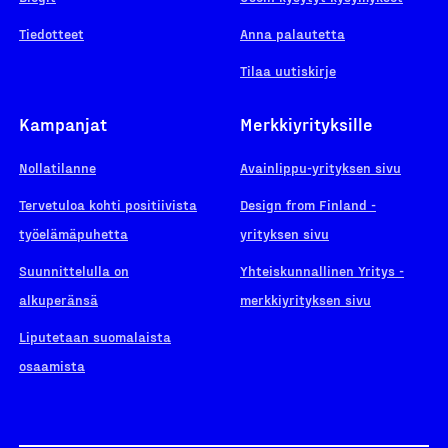
Tiedotteet
Anna palautetta
Tilaa uutiskirje
Kampanjat
Merkkiyrityksille
Nollatilanne
Avainlippu-yrityksen sivu
Tervetuloa kohti positiivista
Design from Finland -
työelämäpuhetta
yrityksen sivu
Suunnittelulla on
Yhteiskunnallinen Yritys -
alkuperänsä
merkkiyrityksen sivu
Liputetaan suomalaista
osaamista