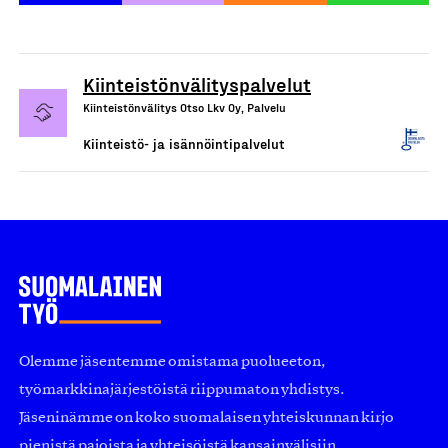
Kiinteistönvälityspalvelut
Kiinteistönvälitys Otso Lkv Oy, Palvelu
Kiinteistö- ja isännöintipalvelut
Olemme jäsentemme omistama puolueeton,
työmarkkinajärjestöistä riippumaton yhdistys.
Jäseninämme on koko suomalaisen yhteiskunnan kirjo
pienistä pajoista ja yhteisöistä kansainvälisiin