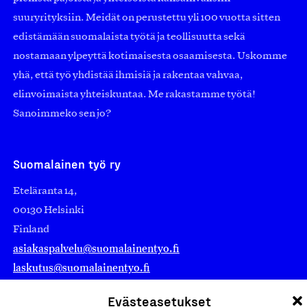
suuryrityksiin. Meidät on perustettu yli 100 vuotta sitten
edistämään suomalaista työtä ja teollisuutta sekä
nostamaan ylpeyttä kotimaisesta osaamisesta. Uskomme
yhä, että työ yhdistää ihmisiä ja rakentaa vahvaa,
elinvoimaista yhteiskuntaa. Me rakastamme työtä!
Sanoimmeko sen jo?
Suomalainen työ ry
Eteläranta 14,
00130 Helsinki
Finland
asiakaspalvelu@suomalainentyo.fi
laskutus@suomalainentyo.fi
Evästeasetukset