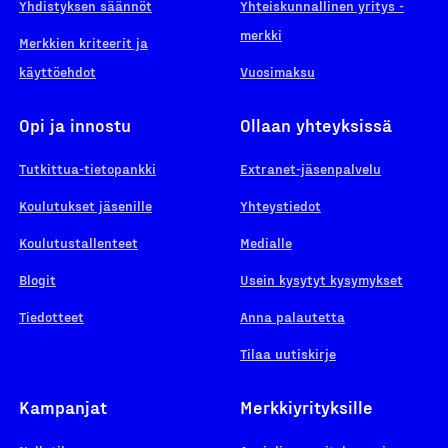
Yhdistyksen säännöt
Yhteiskunnallinen yritys -
merkki
Merkkien kriteerit ja
käyttöehdot
Vuosimaksu
Opi ja innostu
Ollaan yhteyksissä
Tutkittua-tietopankki
Extranet-jäsenpalvelu
Koulutukset jäsenille
Yhteystiedot
Koulutustallenteet
Medialle
Blogit
Usein kysytyt kysymykset
Tiedotteet
Anna palautetta
Tilaa uutiskirje
Kampanjat
Merkkiyrityksille