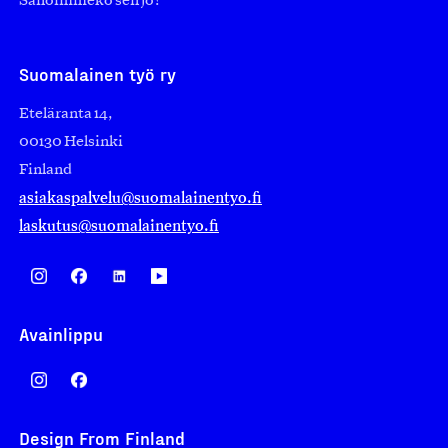
Sanoimmeko sen jo?
Suomalainen työ ry
Eteläranta 14,
00130 Helsinki
Finland
asiakaspalvelu@suomalainentyo.fi
laskutus@suomalainentyo.fi
Avainlippu
Design From Finland