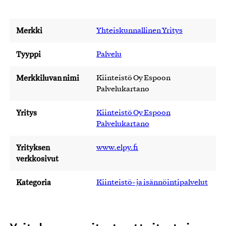
Merkki
Yhteiskunnallinen Yritys
Tyyppi
Palvelu
Merkkiluvan nimi
Kiinteistö Oy Espoon
Palvelukartano
Yritys
Kiinteistö Oy Espoon
Palvelukartano
Yrityksen
www.elpy.fi
verkkosivut
Kategoria
Kiinteistö- ja isännöintipalvelut