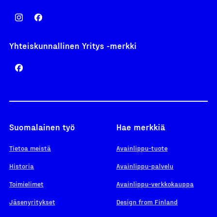
Yhteiskunnallinen Yritys -merkki
Suomalainen työ
Hae merkkiä
Tietoa meistä
Avainlippu-tuote
Historia
Avainlippu-palvelu
Toimielimet
Avainlippu-verkkokauppa
Jäsenyritykset
Design from Finland