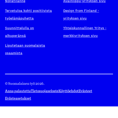
Nollatilanne
Avainlippu-yrityksen sivu
Tervetuloa kohti positiivista
Design from Finland -
työelämäpuhetta
yrityksen sivu
Suunnittelulla on
Yhteiskunnallinen Yritys -
alkuperänsä
merkkiyrityksen sivu
Liputetaan suomalaista
osaamista
© Suomalainen työ 2026.
Anna palautetta
Tietosuojaseloste
Käyttöehdot
Evästeet
Evästeasetukset