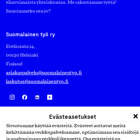
elinvoimaista yhteiskuntaa. Me rakastamme työtä!
Sanoimmeko sen jo?
Suomalainen työ ry
Eteläranta 14,
00130 Helsinki
Finland
asiakaspalvelu@suomalainentyo.fi
laskutus@suomalainentyo.fi
Avainlippu
Evästeasetukset
Sivustomme käyttää evästeitä. Evästeet auttavat meitä
kehittämään verkkopalveluamme, optimoimaan sen sisältöjä
ja analysoimaan verkkoliikennettä. Osa evästeistä on