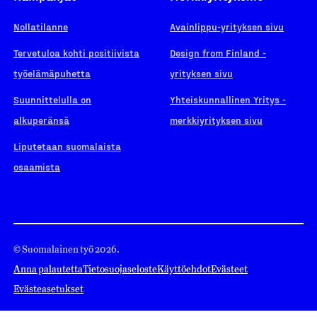
Nollatilanne
Avainlippu-yrityksen sivu
Tervetuloa kohti positiivista
Design from Finland -
työelämäpuhetta
yrityksen sivu
Suunnittelulla on
Yhteiskunnallinen Yritys -
alkuperänsä
merkkiyrityksen sivu
Liputetaan suomalaista
osaamista
© Suomalainen työ 2026.
Anna palautetta
Tietosuojaseloste
Käyttöehdot
Evästeet
Evästeasetukset