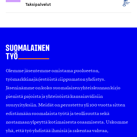
Taksipalvelut
Olemme jäsentemme omistama puolueeton,
työmarkkinajärjestöistä riippumaton yhdistys.
Jäseninämme on koko suomalaisen yhteiskunnan kirjo
pienistä pajoista ja yhteisöistä kansainvälisiin
suuryrityksiin. Meidät on perustettu yli 100 vuotta sitten
edistämään suomalaista työtä ja teollisuutta sekä
nostamaan ylpeyttä kotimaisesta osaamisesta. Uskomme
yhä, että työ yhdistää ihmisiä ja rakentaa vahvaa,