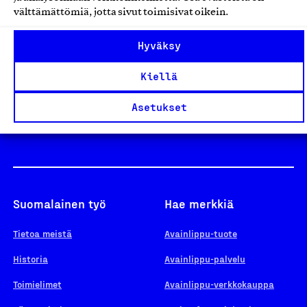
välttämättömiä, jotta sivut toimisivat oikein.
Design From Finland
Hyväksy
Kiellä
Yhteiskunnallinen Yritys -merkki
Asetukset
Suomalainen työ
Hae merkkiä
Tietoa meistä
Avainlippu-tuote
Historia
Avainlippu-palvelu
Toimielimet
Avainlippu-verkkokauppa