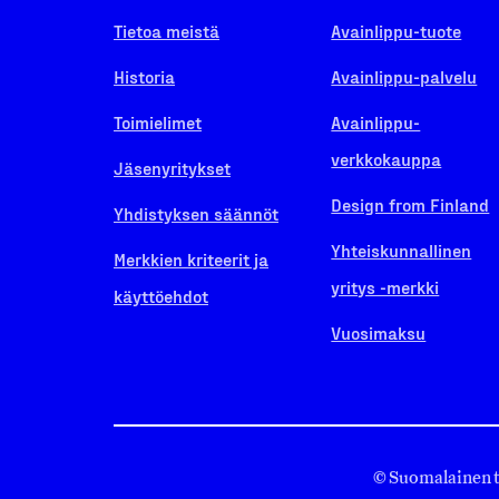
Tietoa meistä
Avainlippu-tuote
Historia
Avainlippu-palvelu
Toimielimet
Avainlippu-
verkkokauppa
Jäsenyritykset
Design from Finland
Yhdistyksen säännöt
Yhteiskunnallinen
Merkkien kriteerit ja
yritys -merkki
käyttöehdot
Vuosimaksu
© Suomalainen 