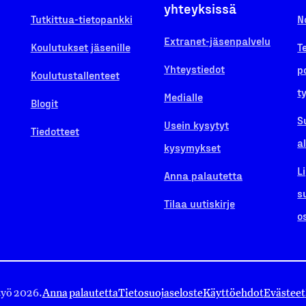
yhteyksissä
Tutkittua-tietopankki
N
Extranet-jäsenpalvelu
Koulutukset jäsenille
T
Yhteystiedot
p
Koulutustallenteet
t
Medialle
Blogit
S
Usein kysytyt
Tiedotteet
a
kysymykset
L
Anna palautetta
s
Tilaa uutiskirje
o
työ 2026.
Anna palautetta
Tietosuojaseloste
Käyttöehdot
Evästeet