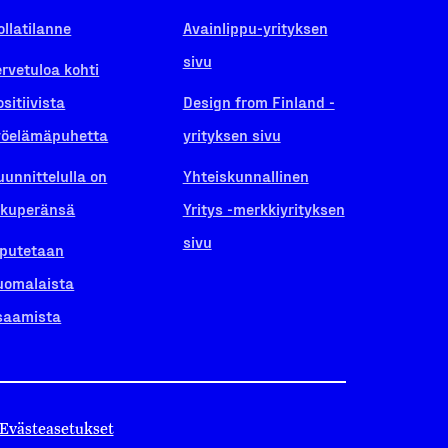
ollatilanne
Avainlippu-yrityksen
sivu
ervetuloa kohti
ositiivista
Design from Finland -
yöelämäpuhetta
yrityksen sivu
uunnittelulla on
Yhteiskunnallinen
lkuperänsä
Yritys -merkkiyrityksen
sivu
iputetaan
uomalaista
saamista
Evästeasetukset