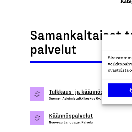
Kate
Samankaltaiset t
palvelut
Sivustomme 
verkkopalve
evästeistä o
H
Tulkkaus- ja käännöspalvelu
Suomen Asioimistulkkikeskus Oy, Palvelu
Käännöspalvelut
Nouveau Language, Palvelu