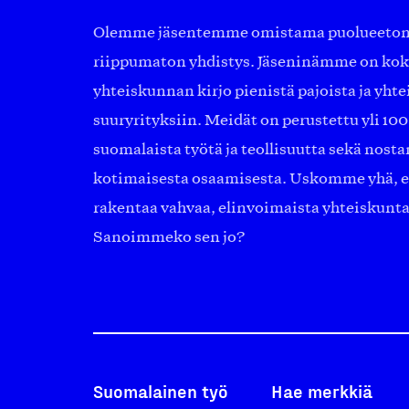
Olemme jäsentemme omistama puolueeton, 
riippumaton yhdistys. Jäseninämme on ko
yhteiskunnan kirjo pienistä pajoista ja yhte
suuryrityksiin. Meidät on perustettu yli 10
suomalaista työtä ja teollisuutta sekä nost
kotimaisesta osaamisesta. Uskomme yhä, ett
rakentaa vahvaa, elinvoimaista yhteiskunt
Sanoimmeko sen jo?
Suomalainen työ
Hae merkkiä