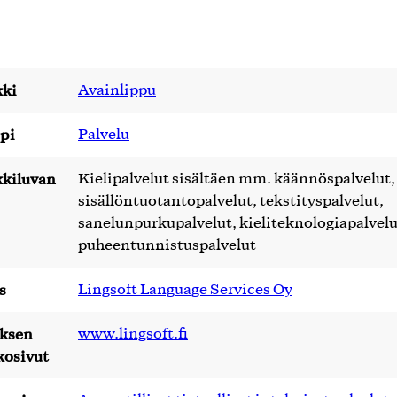
ki
Avainlippu
pi
Palvelu
kiluvan
Kielipalvelut sisältäen mm. käännöspalvelut,
sisällöntuotantopalvelut, tekstityspalvelut,
sanelunpurkupalvelut, kieliteknologiapalvelu
puheentunnistuspalvelut
s
Lingsoft Language Services Oy
yksen
www.lingsoft.fi
kosivut