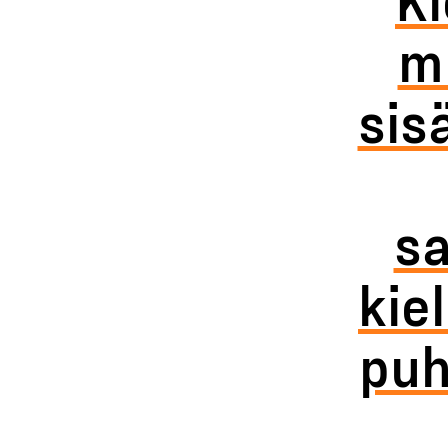
m
sis
sa
kie
puh