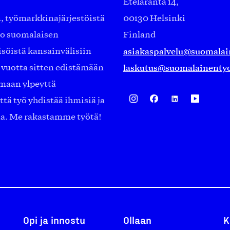
Eteläranta 14,
työmarkkinajärjestöistä
00130 Helsinki
ko suomalaisen
Finland
asiakaspalvelu@suomalai
isöistä kansainvälisiin
laskutus@suomalainentyo
0 vuotta sitten edistämään
amaan ylpeyttä
ä työ yhdistää ihmisiä ja
aa. Me rakastamme työtä!
Opi ja innostu
Ollaan
K