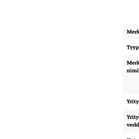
Merk
Tyyp
Merk
nimi
Yrity
Yrit
verk