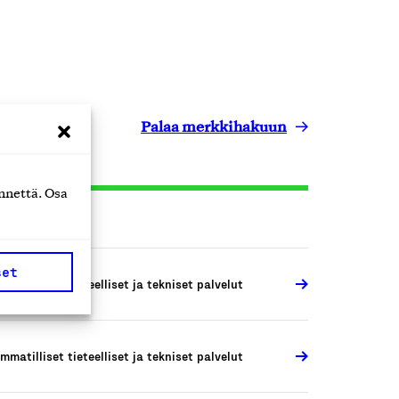
Palaa merkkihakuun
nnettä. Osa
set
mmatilliset tieteelliset ja tekniset palvelut
mmatilliset tieteelliset ja tekniset palvelut