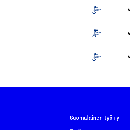
A
A
A
Suomalainen työ ry