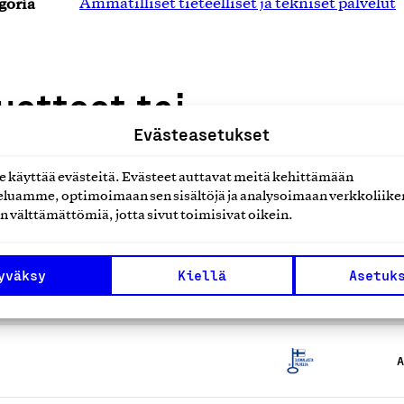
goria
Ammatilliset tieteelliset ja tekniset palvelut
uotteet tai
Evästeasetukset
käyttää evästeitä. Evästeet auttavat meitä kehittämään
luamme, optimoimaan sen sisältöjä ja analysoimaan verkkoliike
n välttämättömiä, jotta sivut toimisivat oikein.
yväksy
Kiellä
Asetuk
A
A