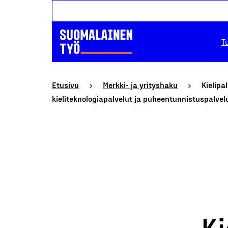
T
Etusivu
Merkki- ja yrityshaku
Kielipa
kieliteknologiapalvelut ja puheentunnistuspalvel
Ki