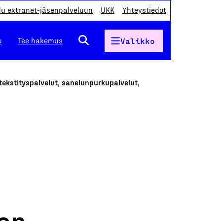
du extranet-jäsenpalveluun
UKK
Yhteystiedot
u
Tee hakemus
Valikko
 tekstityspalvelut, sanelunpurkupalvelut,
äen