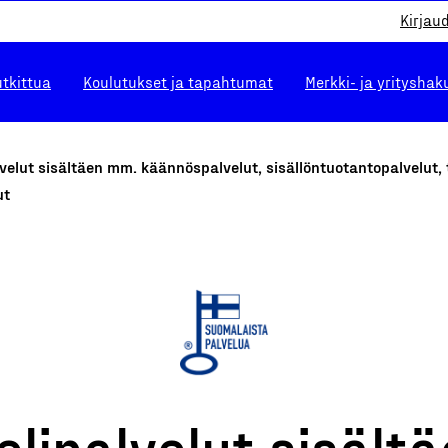
Kirjau
utkittua
Koulutukset ja tapahtumat
Merkki- ja yrityshak
lvelut sisältäen mm. käännöspalvelut, sisällöntuotantopalvelut,
ut
elipalvelut sisält