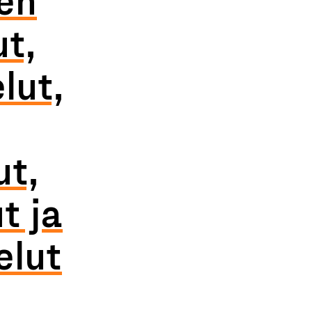
t,
lut,
ut,
t ja
elut