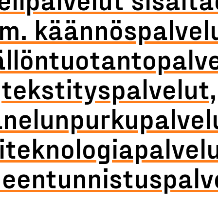
m. käännöspalvelu
ällöntuotantopalve
tekstityspalvelut,
nelunpurkupalvel
liteknologiapalvelu
eentunnistuspalv