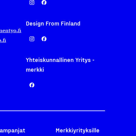
Design From Finland
nentyo.fi
.fi
Yhteiskunnallinen Yritys -
merkki
ampanjat
Merkkiyrityksille