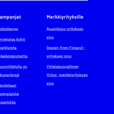
ampanjat
Merkkiyrityksille
ollatilanne
Avainlippu-yrityksen
sivu
ervetuloa kohti
ositiivista
Design from Finland -
yöelämäpuhetta
yrityksen sivu
uunnittelulla on
Yhteiskunnallinen
lkuperänsä
Yritys -merkkiyrityksen
sivu
iputetaan
uomalaista
saamista