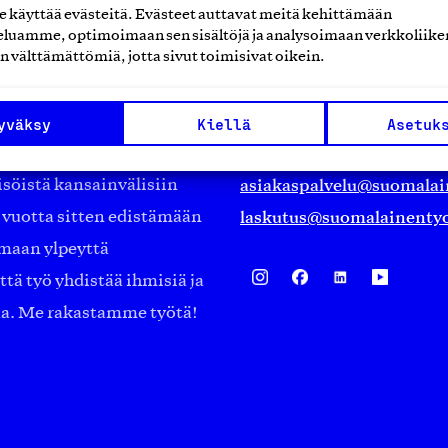
käyttää evästeitä. Evästeet auttavat meitä kehittämään
luamme, optimoimaan sen sisältöjä ja analysoimaan verkkoliike
Suomalainen työ ry
n välttämättömiä, jotta sivut toimisivat oikein.
Eteläranta 14,
työmarkkinajärjestöistä
00130 Helsinki
yväksy
Kiellä
Asetuk
ko suomalaisen
Finland
asiakaspalvelu@suomalai
isöistä kansainvälisiin
laskutus@suomalainentyo
0 vuotta sitten edistämään
amaan ylpeyttä
ä työ yhdistää ihmisiä ja
aa. Me rakastamme työtä!