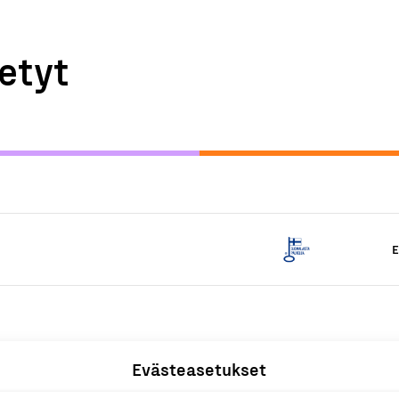
etyt
E
Evästeasetukset