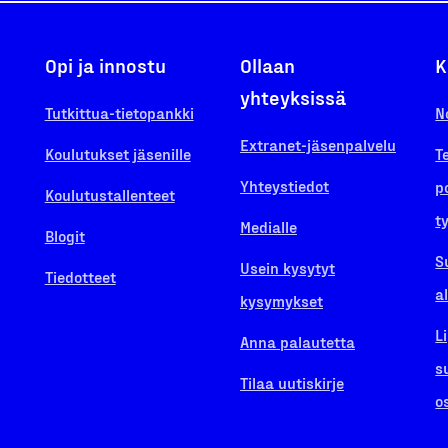
Opi ja innostu
Ollaan
K
yhteyksissä
Tutkittua-tietopankki
N
Extranet-jäsenpalvelu
Koulutukset jäsenille
T
Yhteystiedot
p
Koulutustallenteet
t
Medialle
Blogit
S
Usein kysytyt
Tiedotteet
a
kysymykset
L
Anna palautetta
s
Tilaa uutiskirje
o