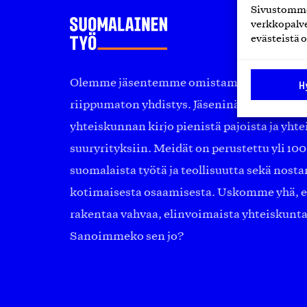
Sivustomme 
verkkopalve
evästeistä o
Olemme jäsentemme omistama puolueeton, 
H
riippumaton yhdistys. Jäseninämme on ko
yhteiskunnan kirjo pienistä pajoista ja yhte
suuryrityksiin. Meidät on perustettu yli 10
suomalaista työtä ja teollisuutta sekä nost
kotimaisesta osaamisesta. Uskomme yhä, ett
rakentaa vahvaa, elinvoimaista yhteiskunt
Sanoimmeko sen jo?