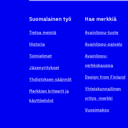
Suomalainen työ
Hae merkkiä
Tietoa meistä
Avainlippu-tuote
Historia
Avainlippu-palvelu
Toimielimet
Avainlippu-
verkkokauppa
Jäsenyritykset
Design from Finland
Yhdistyksen säännöt
Yhteiskunnallinen
Merkkien kriteerit ja
yritys -merkki
käyttöehdot
Vuosimaksu