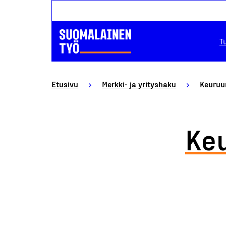
T
Etusivu
Merkki- ja yrityshaku
Keuruun
Keu