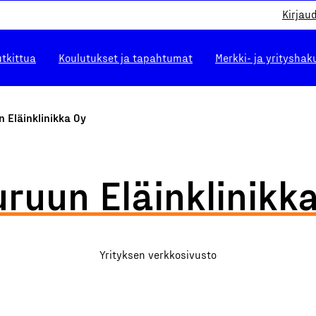
Kirjau
utkittua
Koulutukset ja tapahtumat
Merkki- ja yrityshak
 Eläinklinikka Oy
ruun Eläinklinikk
Yrityksen verkkosivusto