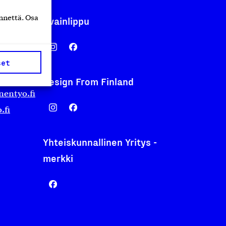
nnettä. Osa
Avainlippu
set
Design From Finland
nentyo.fi
.fi
Yhteiskunnallinen Yritys -
merkki