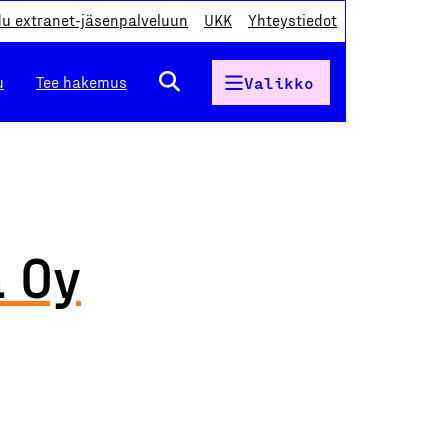
du extranet-jäsenpalveluun
UKK
Yhteystiedot
u
Tee hakemus
Valikko
a Oy