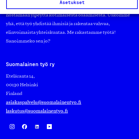
Asetukset
edistämään suomalaista työtä ja teollisuutta sekä
nostamaan ylpeyttä kotimaisesta osaamisesta. Uskomme
yhä, että työ yhdistää ihmisiä ja rakentaa vahvaa,
elinvoimaista yhteiskuntaa. Me rakastamme työtä!
Sanoimmeko sen jo?
Suomalainen työ ry
Eteläranta 14,
00130 Helsinki
Finland
asiakaspalvelu@suomalainentyo.fi
laskutus@suomalainentyo.fi