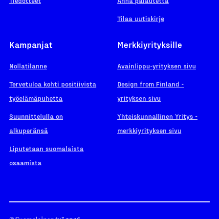
Tiedotteet
Anna palautetta
Tilaa uutiskirje
Kampanjat
Merkkiyrityksille
Nollatilanne
Avainlippu-yrityksen sivu
Tervetuloa kohti positiivista
Design from Finland -
työelämäpuhetta
yrityksen sivu
Suunnittelulla on
Yhteiskunnallinen Yritys -
alkuperänsä
merkkiyrityksen sivu
Liputetaan suomalaista
osaamista