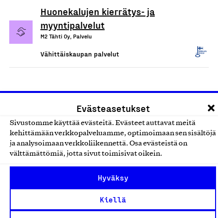
Huonekalujen kierrätys- ja
myyntipalvelut
M2 Tähti Oy, Palvelu
Vähittäiskaupan palvelut
Evästeasetukset
Sivustomme käyttää evästeitä. Evästeet auttavat meitä
kehittämään verkkopalveluamme, optimoimaan sen sisältöjä
ja analysoimaan verkkoliikennettä. Osa evästeistä on
välttämättömiä, jotta sivut toimisivat oikein.
Olemme jäsentemme omistama puolueeton,
työmarkkinajärjestöistä riippumaton yhdistys.
Hyväksy
Jäseninämme on koko suomalaisen yhteiskunnan kirjo
Kiellä
pienistä pajoista ja yhteisöistä kansainvälisiin
suuryrityksiin. Meidät on perustettu yli 100 vuotta sitten