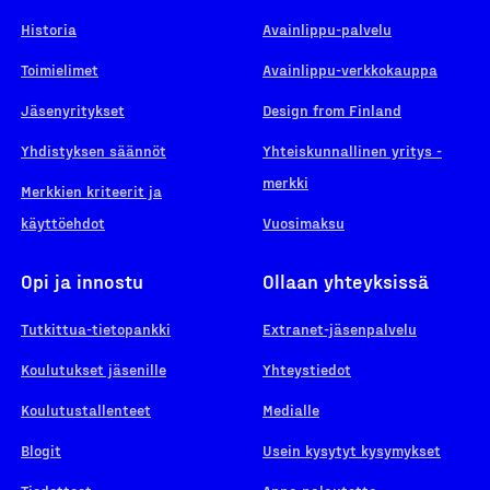
Historia
Avainlippu-palvelu
Toimielimet
Avainlippu-verkkokauppa
Jäsenyritykset
Design from Finland
Yhdistyksen säännöt
Yhteiskunnallinen yritys -
merkki
Merkkien kriteerit ja
käyttöehdot
Vuosimaksu
Opi ja innostu
Ollaan yhteyksissä
Tutkittua-tietopankki
Extranet-jäsenpalvelu
Koulutukset jäsenille
Yhteystiedot
Koulutustallenteet
Medialle
Blogit
Usein kysytyt kysymykset