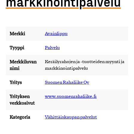
markkinointipalvelu
Merkki
Avainlippu
Tyyppi
Palvelu
Merkkiluvan
Keräilyrahojen ja -tuotteiden myynti ja
nimi
markkinointipalvelu
Yritys
Suomen Rahaliike Oy
Yrityksen
www.suomenrahaliike.fi
verkkosivut
Kategoria
Vähittäiskaupan palvelut