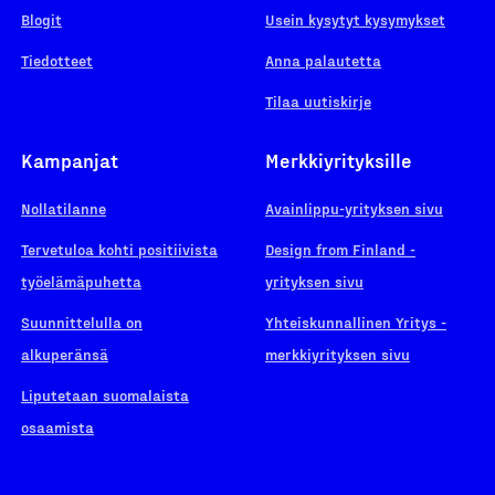
Blogit
Usein kysytyt kysymykset
Tiedotteet
Anna palautetta
Tilaa uutiskirje
Kampanjat
Merkkiyrityksille
Nollatilanne
Avainlippu-yrityksen sivu
Tervetuloa kohti positiivista
Design from Finland -
työelämäpuhetta
yrityksen sivu
Suunnittelulla on
Yhteiskunnallinen Yritys -
alkuperänsä
merkkiyrityksen sivu
Liputetaan suomalaista
osaamista