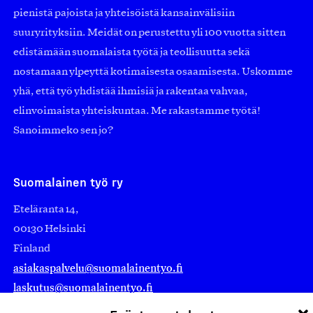
pienistä pajoista ja yhteisöistä kansainvälisiin
suuryrityksiin. Meidät on perustettu yli 100 vuotta sitten
edistämään suomalaista työtä ja teollisuutta sekä
nostamaan ylpeyttä kotimaisesta osaamisesta. Uskomme
yhä, että työ yhdistää ihmisiä ja rakentaa vahvaa,
elinvoimaista yhteiskuntaa. Me rakastamme työtä!
Sanoimmeko sen jo?
Suomalainen työ ry
Eteläranta 14,
00130 Helsinki
Finland
asiakaspalvelu@suomalainentyo.fi
laskutus@suomalainentyo.fi