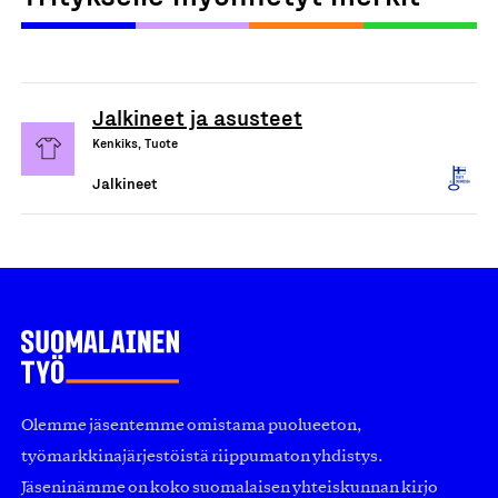
Jalkineet ja asusteet
Kenkiks, Tuote
Jalkineet
Olemme jäsentemme omistama puolueeton,
työmarkkinajärjestöistä riippumaton yhdistys.
Jäseninämme on koko suomalaisen yhteiskunnan kirjo