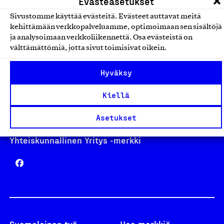
Evästeasetukset
Sivustomme käyttää evästeitä. Evästeet auttavat meitä
kehittämään verkkopalveluamme, optimoimaan sen sisältöjä
Avainlippu
ja analysoimaan verkkoliikennettä. Osa evästeistä on
välttämättömiä, jotta sivut toimisivat oikein.
Hyväksy
Design From Finland
Kiellä
Asetukset
Yhteiskunnallinen Yritys -merkki
Suomalainen työ
Hae merkkiä