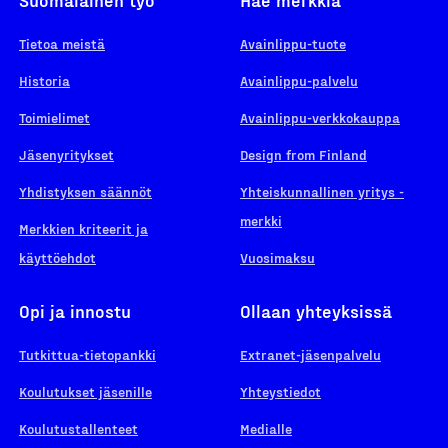
Tietoa meistä
Avainlippu-tuote
Historia
Avainlippu-palvelu
Toimielimet
Avainlippu-verkkokauppa
Jäsenyritykset
Design from Finland
Yhdistyksen säännöt
Yhteiskunnallinen yritys -
merkki
Merkkien kriteerit ja
käyttöehdot
Vuosimaksu
Opi ja innostu
Ollaan yhteyksissä
Tutkittua-tietopankki
Extranet-jäsenpalvelu
Koulutukset jäsenille
Yhteystiedot
Koulutustallenteet
Medialle