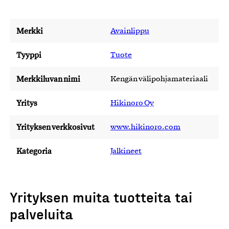
Merkki
Avainlippu
Tyyppi
Tuote
Merkkiluvan nimi
Kengän välipohjamateriaali
Yritys
Hikinoro Oy
Yrityksen verkkosivut
www.hikinoro.com
Kategoria
Jalkineet
Yrityksen muita tuotteita tai
palveluita