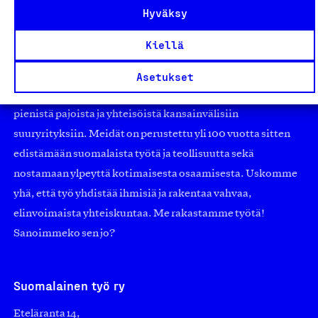
Hyväksy
Kiellä
Olemme jäsentemme omistama puolueeton,
työmarkkinajärjestöistä riippumaton yhdistys.
Asetukset
Jäseninämme on koko suomalaisen yhteiskunnan kirjo
pienistä pajoista ja yhteisöistä kansainvälisiin
suuryrityksiin. Meidät on perustettu yli 100 vuotta sitten
edistämään suomalaista työtä ja teollisuutta sekä
nostamaan ylpeyttä kotimaisesta osaamisesta. Uskomme
yhä, että työ yhdistää ihmisiä ja rakentaa vahvaa,
elinvoimaista yhteiskuntaa. Me rakastamme työtä!
Sanoimmeko sen jo?
Suomalainen työ ry
Eteläranta 14,