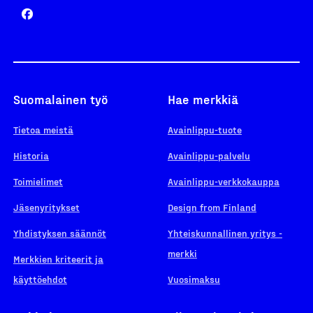
Suomalainen työ
Hae merkkiä
Tietoa meistä
Avainlippu-tuote
Historia
Avainlippu-palvelu
Toimielimet
Avainlippu-verkkokauppa
Jäsenyritykset
Design from Finland
Yhdistyksen säännöt
Yhteiskunnallinen yritys -
merkki
Merkkien kriteerit ja
käyttöehdot
Vuosimaksu