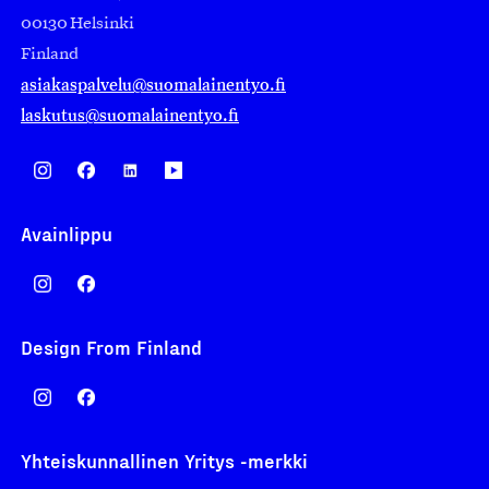
00130 Helsinki
Finland
asiakaspalvelu@suomalainentyo.fi
laskutus@suomalainentyo.fi
Avainlippu
Design From Finland
Yhteiskunnallinen Yritys -merkki