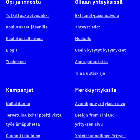
Opi ja innostu
Ollaan yhteyksissä
Tutkittua-tietopankki
Extranet-jäsenpalvelu
Koulutukset jäsenille
Yhteystiedot
Koulutustallenteet
Medialle
Blogit
Usein kysytyt kysymykset
Tiedotteet
Anna palautetta
Tilaa uutiskirje
Kampanjat
Merkkiyrityksille
Nollatilanne
Avainlippu-yrityksen sivu
Tervetuloa kohti positiivista
Design from Finland -
työelämäpuhetta
yrityksen sivu
Suunnittelulla on
Yhteiskunnallinen Yritys -