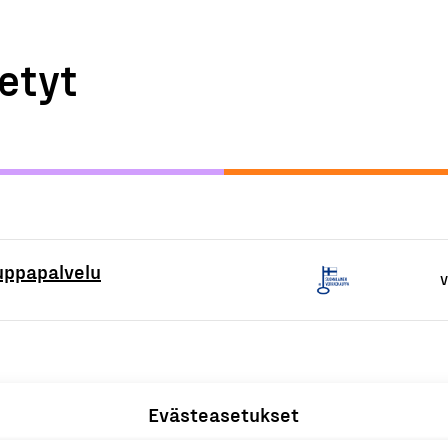
etyt
uppapalvelu
V
Evästeasetukset