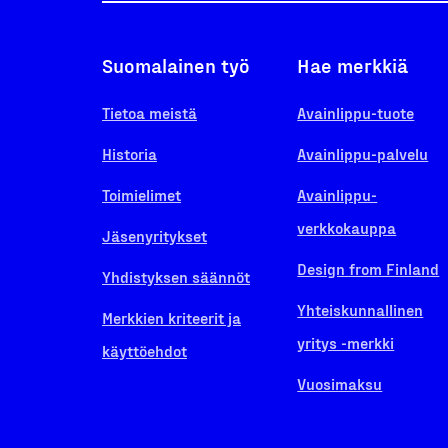
Suomalainen työ
Hae merkkiä
Tietoa meistä
Avainlippu-tuote
Historia
Avainlippu-palvelu
Toimielimet
Avainlippu-
verkkokauppa
Jäsenyritykset
Design from Finland
Yhdistyksen säännöt
Yhteiskunnallinen
Merkkien kriteerit ja
yritys -merkki
käyttöehdot
Vuosimaksu