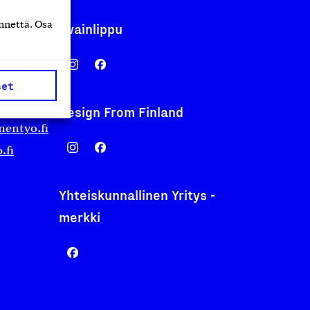
nnettä. Osa
Avainlippu
set
Design From Finland
nentyo.fi
.fi
Yhteiskunnallinen Yritys -
merkki