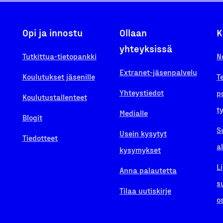
Opi ja innostu
Ollaan
K
yhteyksissä
Tutkittua-tietopankki
N
Extranet-jäsenpalvelu
Koulutukset jäsenille
T
Yhteystiedot
p
Koulutustallenteet
t
Medialle
Blogit
S
Usein kysytyt
Tiedotteet
a
kysymykset
L
Anna palautetta
s
Tilaa uutiskirje
o