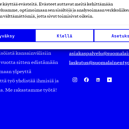
käyttää evästeitä. Evästeet auttavat meitä kehittämään
luamme, optimoimaan sen sisältöjä ja analysoimaan verkkoliike
Suomalainen työ ry
n välttämättömiä, jotta sivut toimisivat oikein.
Eteläranta 14,
työmarkkinajärjestöistä
00130 Helsinki
yväksy
Kiellä
Asetuk
ko suomalaisen
Finland
asiakaspalvelu@suomalai
isöistä kansainvälisiin
laskutus@suomalainentyo
0 vuotta sitten edistämään
amaan ylpeyttä
ä työ yhdistää ihmisiä ja
aa. Me rakastamme työtä!