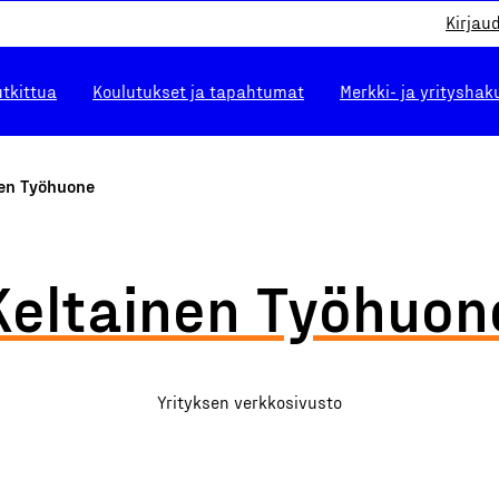
Kirjau
utkittua
Koulutukset ja tapahtumat
Merkki- ja yrityshak
nen Työhuone
Keltainen Työhuon
Yrityksen verkkosivusto