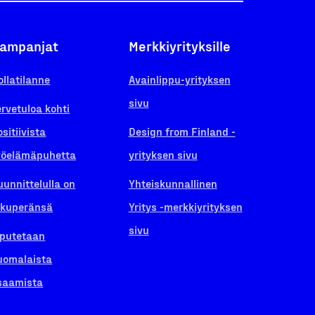
ampanjat
Merkkiyrityksille
ollatilanne
Avainlippu-yrityksen
sivu
ervetuloa kohti
ositiivista
Design from Finland -
yöelämäpuhetta
yrityksen sivu
uunnittelulla on
Yhteiskunnallinen
lkuperänsä
Yritys -merkkiyrityksen
sivu
iputetaan
uomalaista
saamista