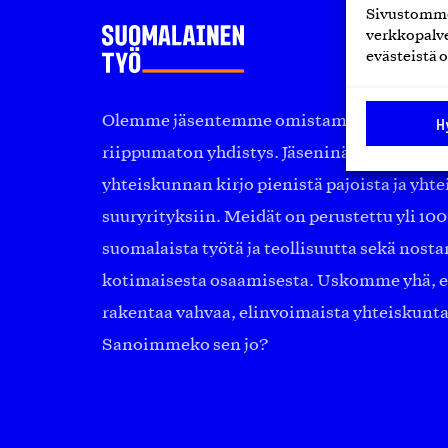
Sivustomme 
verkkopalve
evästeistä o
Olemme jäsentemme omistama puolueeton, 
H
riippumaton yhdistys. Jäseninämme on ko
yhteiskunnan kirjo pienistä pajoista ja yhte
suuryrityksiin. Meidät on perustettu yli 10
suomalaista työtä ja teollisuutta sekä nost
kotimaisesta osaamisesta. Uskomme yhä, ett
rakentaa vahvaa, elinvoimaista yhteiskunt
Sanoimmeko sen jo?