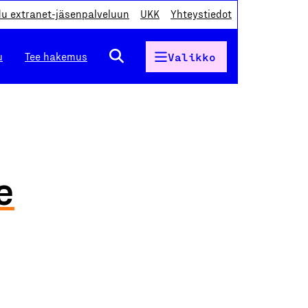
du extranet-jäsenpalveluun
UKK
Yhteystiedot
u
Tee hakemus
Valikko
e