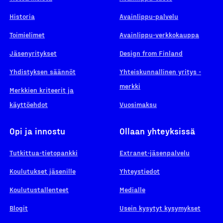
Historia
Avainlippu-palvelu
Toimielimet
Avainlippu-verkkokauppa
Jäsenyritykset
Design from Finland
Yhdistyksen säännöt
Yhteiskunnallinen yritys -
merkki
Merkkien kriteerit ja
käyttöehdot
Vuosimaksu
Opi ja innostu
Ollaan yhteyksissä
Tutkittua-tietopankki
Extranet-jäsenpalvelu
Koulutukset jäsenille
Yhteystiedot
Koulutustallenteet
Medialle
Blogit
Usein kysytyt kysymykset