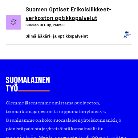
Suomen Optiset Erikoisliikkeet-
verkoston optikkopalvelut
Suomen OEL Oy, Palvelu
Silmälääkäri- ja optikkopalvelut
Olemme jäsentemme omistama puolueeton,
työmarkkinajärjestöistä riippumaton yhdistys.
Jäseninämme on koko suomalaisen yhteiskunnan kirjo
pienistä pajoista ja yhteisöistä kansainvälisiin
suuryrityksiin. Meidät on perustettu yli 100 vuotta sitten