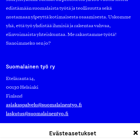
edistämään suomalaista työtä ja teollisuutta sekä
nostamaan ylpeyttä kotimaisesta osaamisesta. Uskomme
yhä, että työ yhdistää ihmisiä ja rakentaa vahvaa,
elinvoimaista yhteiskuntaa. Me rakastamme työtä!
Sanoimmeko sen jo?
Suomalainen työ ry
Eteläranta 14,
00130 Helsinki
Finland
asiakaspalvelu@suomalainentyo.fi
laskutus@suomalainentyo.fi
Evästeasetukset