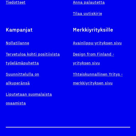
Tiedotteet
Anna palautetta
Tilaa uutiskirje
Kampanjat
Merkkiyrityksille
Nollatilanne
Avainlippu-yrityksen sivu
Tervetuloa kohti positiivista
Design from Finland -
työelämäpuhetta
yrityksen sivu
Suunnittelulla on
Yhteiskunnallinen Yritys -
alkuperänsä
merkkiyrityksen sivu
Liputetaan suomalaista
osaamista