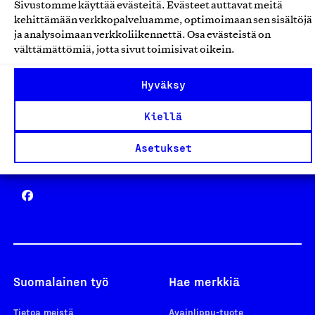
Sivustomme käyttää evästeitä. Evästeet auttavat meitä
Avainlippu
kehittämään verkkopalveluamme, optimoimaan sen sisältöjä
ja analysoimaan verkkoliikennettä. Osa evästeistä on
välttämättömiä, jotta sivut toimisivat oikein.
Hyväksy
Design From Finland
Kiellä
Asetukset
Yhteiskunnallinen Yritys -merkki
Suomalainen työ
Hae merkkiä
Tietoa meistä
Avainlippu-tuote